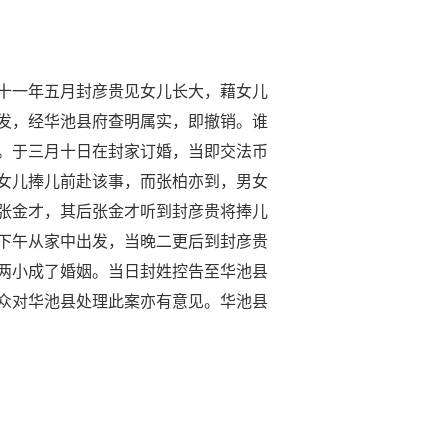
十一年五月封彦贵见女儿长大，藉女儿
发，经华池县府查明属实，即撤销。谁
。于三月十日在封家订婚，当即交法币
女儿捧儿前赴该事，而张柏亦到，男女
张金才，其后张金才听到封彦贵将捧儿
下午从家中出发，当晚二更后到封彦贵
两小成了婚姻。当日封姓控告至华池县
众对华池县处理此案亦有意见。华池县