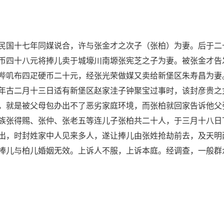
民国十七年同媒说合，许与张金才之次子（张柏）为妻。后于二
币四十八元将捧儿卖于城壕川南塬张宪芝之子为妻。被张金才告
哔叽布四疋硬币二十元，经张光荣做媒又卖给新堡区朱寿昌为妻
年古二月十三日适有新堡区赵家洼子钟聚宝过事时，该封彦贵之
，就是被父母包办出不了恶劣家庭环境，而张柏就回家告诉他父
族张得赐、张仲、张老五等连儿子张柏共二十人，于三月十八日
出，时封姓家中人见来多人，遂让捧儿由张姓抢劫前去，及天明
捧儿与柏儿婚姻无效。上诉人不服，上诉本庭。经调查，一般群