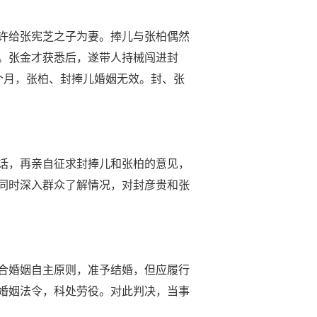
许给张宪芝之子为妻。捧儿与张柏偶然
。张金才获悉后，遂带人持械闯进封
个月，张柏、封捧儿婚姻无效。封、张
话，再亲自征求封捧儿和张柏的意见，
同时深入群众了解情况，对封彦贵和张
合婚姻自主原则，准予结婚，但应履行
婚姻法令，科处劳役。对此判决，当事