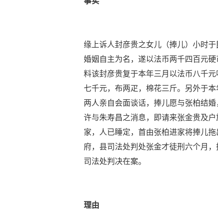
事实
缘上诉人封彦贵之女儿（捧儿）小时于
婚姻自主为名，遂以法币两千四百元硬
料该封彦贵复于本年三月以法币八千元
七千元，布两疋，棉花三斤。另外于本
两人亲自会面谈话，捧儿愿与张柏结婚
许与朱寿昌之消息，即请来张金贵及户
家，人已睡定，首由张柏进家将捧儿拖
府，县司法处判处张金才徒刑六个月，
司法处判决在案。
理由