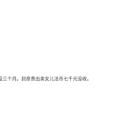
苦役三个月。封彦贵出卖女儿法币七千元没收。