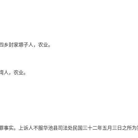
四乡封家塬子人，农业。
湾人，农业。
罪事实。上诉人不服华池县司法处民国三十二年五月三日之所为