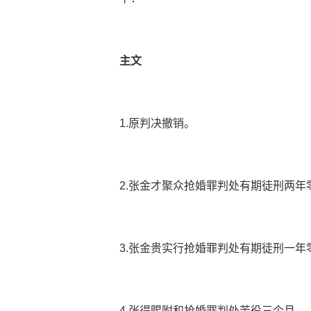
主文
1.原判决撤销。
2.张金才聚众抢婚罪判处有期徒刑两年
3.张金贵实行抢婚罪判处有期徒刑一年
4.张得赐附和抢婚罪判处苦役三个月。