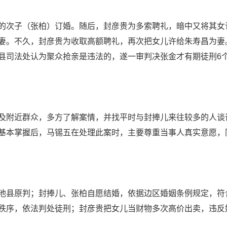
的次子（张柏）订婚。随后，封彦贵为多索聘礼，暗中又将其女
妻。不久，封彦贵为收取高额聘礼，再次把女儿许给朱寿昌为妻
县司法处认为聚众抢亲是违法的，遂一审判决张金才有期徒刑6
及附近群众，多方了解案情，并找平时与封捧儿来往较多的人谈
基本掌握后，马锡五在处理此案时，主要尊重当事人真实意愿，
池县原判；封捧儿、张柏自愿结婚，依据边区婚姻条例规定，符
秩序，依法判处徒刑；封彦贵把女儿当财物多次高价出卖，违反