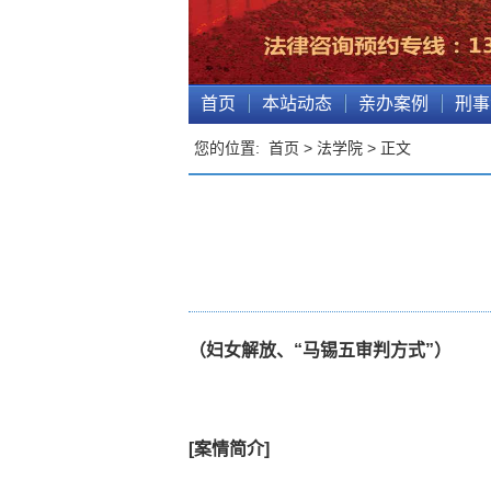
首页
本站动态
亲办案例
刑事
您的位置:
首页
>
法学院
> 正文
（妇女解放、“马锡五审判方式”）
[案情简介]