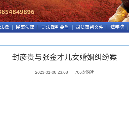
法律
民事法律
司法裁判要旨
司法审判文件
法学院
封彦贵与张金才儿女婚姻纠纷案
2023-01-08 23:08
706
次阅读