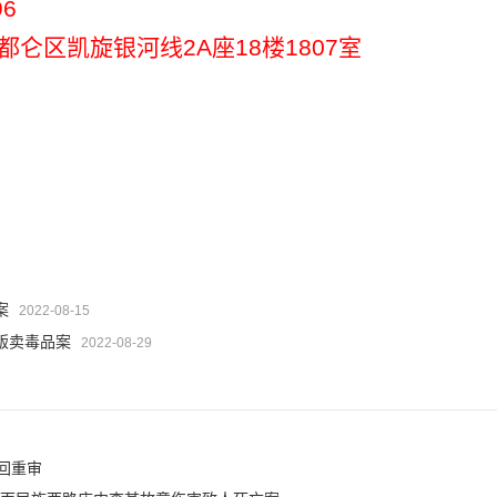
9
6
都仑区凯旋银河线
2A
座
18
楼
1807
室
案
2022-08-15
贩卖毒品案
2022-08-29
回重审