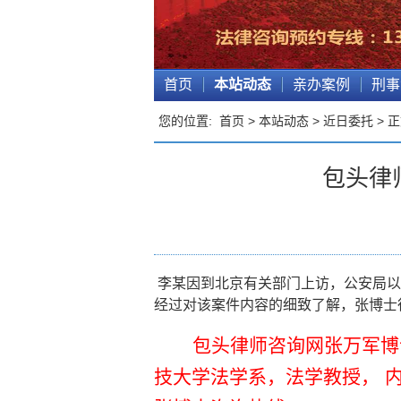
首页
本站动态
亲办案例
刑事
您的位置:
首页
>
本站动态
>
近日委托
> 
包头律
李
某因到北京有关部门上访，公安局以
经过对该案件内容的细致了解，张博士
包头律师咨询网张万军博
技大学法学系，法学教授，