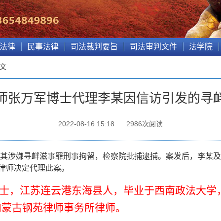
法律
民事法律
司法裁判要旨
司法审判文件
法学院
正文
师张万军博士代理李某因信访引发的寻
2022-08-16 15:18
2986
次阅读
其涉嫌寻衅滋事罪刑事拘留，检察院批捕逮捕
。
案发后，
李
某及
律师决定代理此案。
士，江苏连云港东海县人，毕业于西南政法大学
内蒙古钢苑律师事务所律师。