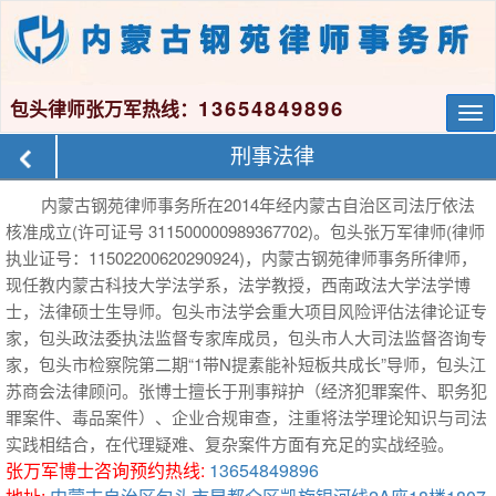
13654849896
包头律师张万军热线：
Tog
nav
刑事法律
内蒙古钢苑律师事务所在2014年经内蒙古自治区司法厅依法
核准成立(许可证号 311500000989367702)。包头张万军律师(律师
执业证号：11502200620290924)，内蒙古钢苑律师事务所律师，
现任教内蒙古科技大学法学系，法学教授，西南政法大学法学博
士，法律硕士生导师。包头市法学会重大项目风险评估法律论证专
家，包头政法委执法监督专家库成员，包头市人大司法监督咨询专
家，包头市检察院第二期“1带N提素能补短板共成长”导师，包头江
苏商会法律顾问。张博士擅长于刑事辩护（经济犯罪案件、职务犯
罪案件、毒品案件）、企业合规审查，注重将法学理论知识与司法
实践相结合，在代理疑难、复杂案件方面有充足的实战经验。
张万军博士咨询预约热线:
13654849896