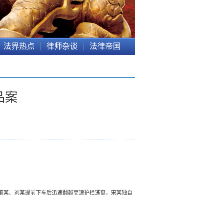
法界热点
律师杂谈
法律帝国
品案
董某、刘某提前下车后迅速翻越高速护栏逃窜，宋某独自