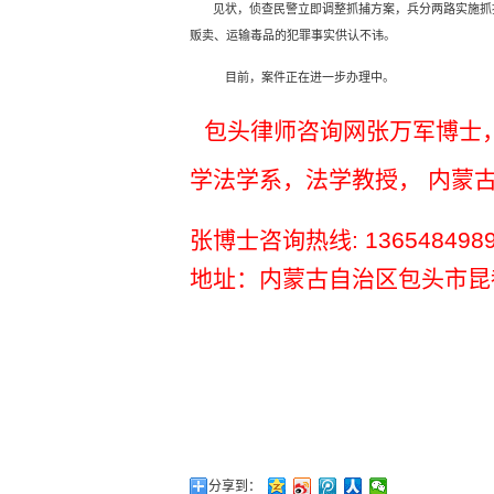
见状，侦查民警立即调整抓捕方案，兵分两路实施抓
贩卖、运输毒品的犯罪事实供认不讳。
目前，案件正在进一步办理中。
包头律师咨询网张万军博士
学法学系，法学教授，
内蒙
张博士咨询热线
: 136548498
地址：内蒙古自治区包头市昆
分享到：