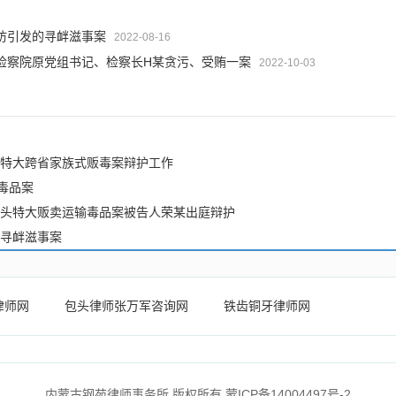
访引发的寻衅滋事案
2022-08-16
检察院原党组书记、检察长H某贪污、受贿一案
2022-10-03
特大跨省家族式贩毒案辩护工作
毒品案
头特大贩卖运输毒品案被告人荣某出庭辩护
寻衅滋事案
律师网
包头律师张万军咨询网
铁齿铜牙律师网
内蒙古钢苑律师事务所 版权所有
蒙ICP备14004497号-2