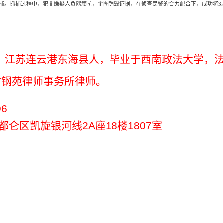
捕。抓捕过程中，犯罪嫌疑人负隅顽抗，企图销毁证据，在侦查民警的合力配合下，成功将
，江苏连云港东海县人，毕业于西南政法大学，
古钢苑律师事务所律师。
9
6
都仑区凯旋银河线
2A
座
18
楼
1807
室