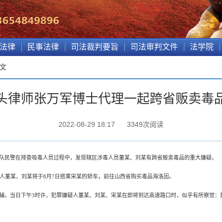
法律
民事法律
司法裁判要旨
司法审判文件
法学院
正文
头律师张万军博士代理一起跨省贩卖毒
2022-08-29 18:17
3349
次阅读
队民警在排查吸毒人员过程中，发现辖区涉毒人员董某、刘某有跨省贩卖毒品的重大嫌疑。
人董某、刘某将于
8月7日搭乘宋某的轿车，前往山西省购买毒品海洛因。
捕。当日下午
3时许，犯罪嫌疑人董某、刘某、宋某在即将到达高速路口时，似乎有所察觉：