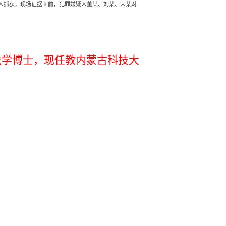
3人抓获，现场证据面前，犯罪嫌疑人董某、刘某、宋某对
法学博士，现任教内蒙古科技大