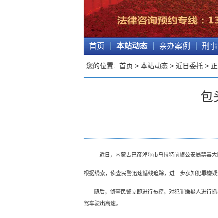
首页
本站动态
亲办案例
刑事
您的位置:
首页
>
本站动态
>
近日委托
> 
包
近日，内蒙古巴彦淖尔市乌拉特前旗公安局禁毒大
根据线索，侦查民警迅速循线追踪，进一步获知犯罪嫌疑
随后，侦查民警立即进行布控，对犯罪嫌疑人进行抓
驾车驶出高速。