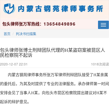
13654849896
包头律师张万军热线：
Tog
nav
首页
判决书扫描集
包头律师张博士刑辩团队代理的H某盗窃案被昆区人
民检察院不起诉
2020-12-07 22:01
1018
次阅读
内蒙古钢苑律师事务所张万军律师刑辩团队接受了
H
某亲属
的委托后，为其及时提供了专业的法律服务。
承办
律师第一时间
安排会见了当事人
H
某，向包头市
昆
区检察院提出
建议对
H
某
不
起诉
的辩护意见。