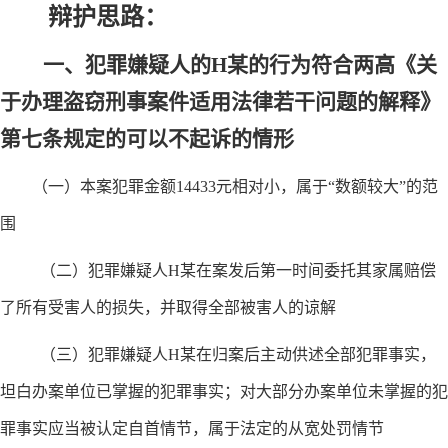
辩护思路：
一、犯罪嫌疑人的
H某
的行为符合两高《关
于办理盗窃刑事案件适用法律若干问题的解释》
第七条规定的可以不起诉的情形
（一）本案犯罪金额
14433元相对小，属于“数额较大”的范
围
（二）犯罪嫌疑人
H某
在案发后第一时间委托其家属赔偿
了所有受害人的损失，并取得全部被害人的谅解
（三）犯罪嫌疑人
H某
在归案后主动供述全部犯罪事实，
坦白办案单位已掌握的犯罪事实；对大部分办案单位未掌握的犯
罪事实应当被认定自首情节，属于法定的从宽处罚情节