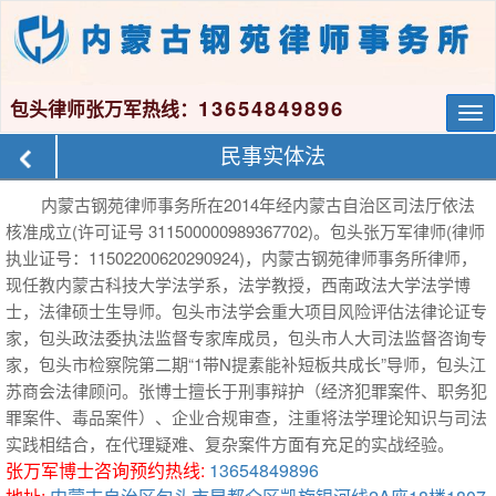
13654849896
包头律师张万军热线：
Tog
nav
民事实体法
内蒙古钢苑律师事务所在2014年经内蒙古自治区司法厅依法
核准成立(许可证号 311500000989367702)。包头张万军律师(律师
执业证号：11502200620290924)，内蒙古钢苑律师事务所律师，
现任教内蒙古科技大学法学系，法学教授，西南政法大学法学博
士，法律硕士生导师。包头市法学会重大项目风险评估法律论证专
家，包头政法委执法监督专家库成员，包头市人大司法监督咨询专
家，包头市检察院第二期“1带N提素能补短板共成长”导师，包头江
苏商会法律顾问。张博士擅长于刑事辩护（经济犯罪案件、职务犯
罪案件、毒品案件）、企业合规审查，注重将法学理论知识与司法
实践相结合，在代理疑难、复杂案件方面有充足的实战经验。
张万军博士咨询预约热线:
13654849896