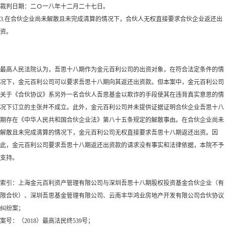
裁判日期：二Ｏ一八年十二月二十七日。
3.在合伙企业尚未解散且未完成清算的情况下，合伙人无权直接要求合伙企业返还出
资。
最高人民法院认为，吾思十八期作为金元百利公司的出资对象，在符合法定条件的情
况下，金元百利公司可以要求吾思十八期向其返还出资款。但本案中，金元百利公司
关于《合伙协议》系另外一名合伙人吾思基金以欺诈的手段使其在违背真实意思的情
况下订立的主张并不成立。此外，金元百利公司并未提供证据证明合伙企业吾思十八
期存在《中华人民共和国合伙企业法》第八十五条规定的解散事由。在合伙企业尚未
解散且未完成清算的情况下，金元百利公司无权直接要求吾思十八期返还出资。因
此，金元百利公司要求吾思十八期返还出资款的请求没有事实和法律依据，本院不予
支持。
索引：上海金元百利资产管理有限公司与深圳吾思十八期股权投资基金合伙企业（有
限合伙）、深圳吾思基金管理有限公司、云南丰华鸿业房地产开发有限公司合伙协议
纠纷案；
案号：（
2018）最高法民终539号；