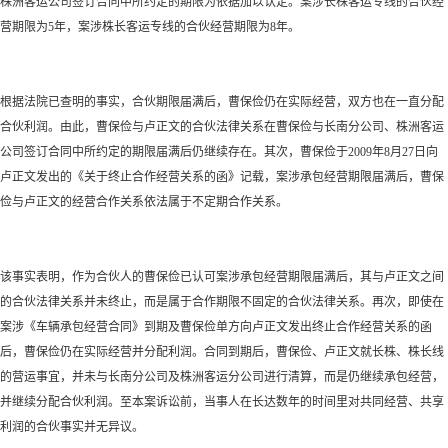
株洲客运公司签订合同中所约定的期限为依据加以认定。案涉长株客运专线的合伙经
营期限为
5年，案涉株长客运专线的合伙经营期限为8年。
根据法院已查明的事实，合伙期限届满后，曹保俭仍在实际经营，双方也在一直分配
合伙利润。由此，曹保俭与卢正文的合伙法律关系在曹保俭与长南分公司、株洲客运
公司签订合同中所约定的期限届满后仍继续存在。其次，曹保俭于
2009年8月27日向
卢正文发出的《关于终止合作经营关系的函》记载，案涉承包经营期限届满后，曹保
俭与卢正文的经营合作关系依法属于不定期合作关系。
该事实表明，作为合伙人的曹保俭已认可案涉承包经营期限届满后，其与卢正文之间
的合伙法律关系并未终止，而是属于合作期限不固定的合伙法律关系。再次，即使在
案涉《车辆承包经营合同》到期及曹保俭单方向卢正文发出终止合作经营关系的函
后，曹保俭仍在实际经营并分配利润。合同到期后，曹保俭、卢正文就长株、株长线
的营运事宜，并未与长南分公司及株洲客运分公司进行清算，而是仍继续承包经营，
并继续分配合伙利润。至本案诉讼前，当事人在长达数年的时间里对共同经营、共享
利润的合伙事实并无异议。