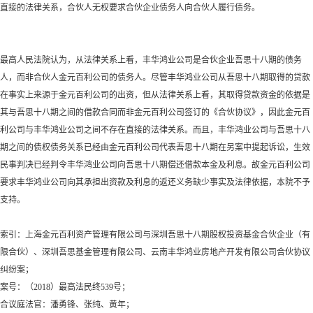
直接的法律关系，合伙人无权要求合伙企业债务人向合伙人履行债务。
最高人民法院认为，从法律关系上看，丰华鸿业公司是合伙企业吾思十八期的债务
人，而非合伙人金元百利公司的债务人。尽管丰华鸿业公司从吾思十八期取得的贷款
在事实上来源于金元百利公司的出资，但从法律关系上看，其取得贷款资金的依据是
其与吾思十八期之间的借款合同而非金元百利公司签订的《合伙协议》，因此金元百
利公司与丰华鸿业公司之间不存在直接的法律关系。而且，丰华鸿业公司与吾思十八
期之间的债权债务关系已经由金元百利公司代表吾思十八期在另案中提起诉讼，生效
民事判决已经判令丰华鸿业公司向吾思十八期偿还借款本金及利息。故金元百利公司
要求丰华鸿业公司向其承担出资款及利息的返还义务缺少事实及法律依据，本院不予
支持。
索引：上海金元百利资产管理有限公司与深圳吾思十八期股权投资基金合伙企业（有
限合伙）、深圳吾思基金管理有限公司、云南丰华鸿业房地产开发有限公司合伙协议
纠纷案；
案号：（
2018）最高法民终539号；
合议庭法官：潘勇锋、张纯、黄年；