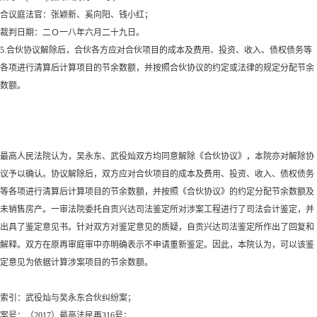
合议庭法官：张颖新、奚向阳、钱小红；
裁判日期：二Ｏ一八年六月二十九日。
5.合伙协议解除后，合伙各方应对合伙项目的成本及费用、投资、收入、债权债务等
各项进行清算后计算项目的节余数额，并按照合伙协议的约定或法律的规定分配节余
数额。
最高人民法院认为，吴永东、武役灿双方均同意解除《合伙协议》，本院亦对解除协
议予以确认。协议解除后，双方应对合伙项目的成本及费用、投资、收入、债权债务
等各项进行清算后计算项目的节余数额，并按照《合伙协议》的约定分配节余数额及
未销售房产。一审法院委托自贡兴达司法鉴定所对涉案工程进行了司法会计鉴定，并
出具了鉴定意见书。针对双方对鉴定意见的质疑，自贡兴达司法鉴定所作出了回复和
解释。双方在原再审庭审中亦明确表示不申请重新鉴定。因此，本院认为，可以该鉴
定意见为依据计算涉案项目的节余数额。
索引：武役灿与吴永东合伙纠纷案；
案号：（
2017）最高法民再316号；