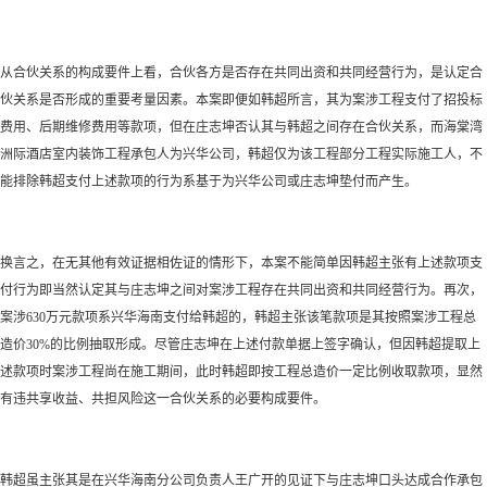
从合伙关系的构成要件上看，合伙各方是否存在共同出资和共同经营行为，是认定合
伙关系是否形成的重要考量因素。本案即便如韩超所言，其为案涉工程支付了招投标
费用、后期维修费用等款项，但在庄志坤否认其与韩超之间存在合伙关系，而海棠湾
洲际酒店室内装饰工程承包人为兴华公司，韩超仅为该工程部分工程实际施工人，不
能排除韩超支付上述款项的行为系基于为兴华公司或庄志坤垫付而产生。
换言之，在无其他有效证据相佐证的情形下，本案不能简单因韩超主张有上述款项支
付行为即当然认定其与庄志坤之间对案涉工程存在共同出资和共同经营行为。再次，
案涉
630万元款项系兴华海南支付给韩超的，韩超主张该笔款项是其按照案涉工程总
造价30%的比例抽取形成。尽管庄志坤在上述付款单据上签字确认，但因韩超提取上
述款项时案涉工程尚在施工期间，此时韩超即按工程总造价一定比例收取款项，显然
有违共享收益、共担风险这一合伙关系的必要构成要件。
韩超虽主张其是在兴华海南分公司负责人王广开的见证下与庄志坤口头达成合作承包