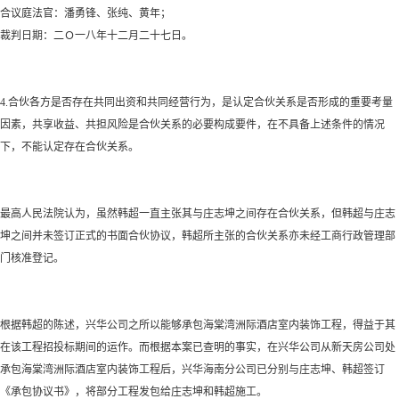
合议庭法官：潘勇锋、张纯、黄年；
裁判日期：二Ｏ一八年十二月二十七日。
4.合伙各方是否存在共同出资和共同经营行为，是认定合伙关系是否形成的重要考量
因素，共享收益、共担风险是合伙关系的必要构成要件，在不具备上述条件的情况
下，不能认定存在合伙关系。
最高人民法院认为，虽然韩超一直主张其与庄志坤之间存在合伙关系，但韩超与庄志
坤之间并未签订正式的书面合伙协议，韩超所主张的合伙关系亦未经工商行政管理部
门核准登记。
根据韩超的陈述，兴华公司之所以能够承包海棠湾洲际酒店室内装饰工程，得益于其
在该工程招投标期间的运作。而根据本案已查明的事实，在兴华公司从新天房公司处
承包海棠湾洲际酒店室内装饰工程后，兴华海南分公司已分别与庄志坤、韩超签订
《承包协议书》，将部分工程发包给庄志坤和韩超施工。