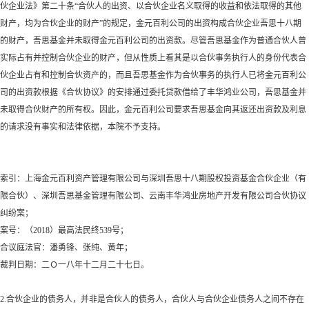
伙企业法》第二十条
“合伙人的出资、以合伙企业名义取得的收益和依法取得的其他
财产，均为合伙企业的财产”的规定，金元百利公司的出资构成合伙企业吾思十八期
的财产，吾思基金并未取得金元百利公司的出资款。尽管吾思基金作为普通合伙人曾
实际占有并控制合伙企业的财产，但从性质上看其是以合伙事务执行人的身份代表合
伙企业占有和控制合伙资产的，而且吾思基金作为合伙事务的执行人已将金元百利公
司的出资款根据《合伙协议》的安排通过委托贷款借给了丰华鸿业公司，吾思基金并
未取得合伙财产的所有权。因此，金元百利公司要求吾思基金向其返还出资款及利息
的请求没有事实和法律依据，本院不予支持。
索引：上海金元百利资产管理有限公司与深圳吾思十八期股权投资基金合伙企业（有
限合伙）、深圳吾思基金管理有限公司、云南丰华鸿业房地产开发有限公司合伙协议
纠纷案；
案号：（
2018）最高法民终539号；
合议庭法官：潘勇锋、张纯、黄年；
裁判日期：二Ｏ一八年十二月二十七日。
2.合伙企业的债务人，并非是合伙人的债务人，合伙人与合伙企业债务人之间不存在