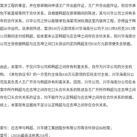
案涉工程的事宜，并在原审期间申请王广开出庭作证，王广开亦出庭作证。但合作承
包不能直接等同于合伙关系，且根据韩超在原审期间的陈述，其与兴华公司之间有多
年的合作关系，兴华公司之所以能够承包海棠湾洲际酒店室内装饰工程，亦得益于韩
超从中运作。且承前所述，案涉
630万元款项系兴华海南分公司于2013年8月至2013年
11月期间支付给韩超，如本案未认定韩超与庄志坤之间存在合伙关系，则兴华海南分
公司主张依据韩超与庄志坤之间口头协议约定向韩超支付630万元款项便失去依据。
由此，本案中，不仅兴华公司和韩超之间存有利害关系，且作为兴华公司的分支机
构、《承包协议书》的一方签约主体及
630万元款项的实际支付主体，兴华海南分公
司及其负责人王广开亦与韩超存有利害关系。因而，兴华公司、兴华海南分公司在本
案中所作韩超与庄志坤之间存在口头合伙关系的陈述及王广开所作韩超与庄志坤之间
存在口头合伙关系的证言，均不能作为认定韩超与庄志坤之间存在合伙关系的依据。
综上，本案现有证据尚不足以认定韩超与庄志坤之间存在合伙关系。
索引：庄志坤与韩超、兴华建工集团股份有限公司等合伙协议纠纷案；
案号：
(2018)最高法民再216号；