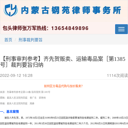
13654849896
包头律师张万军热线：
Tog
nav
首页
刑事裁判要旨
​【刑事审判参考】齐先贺贩卖、运输毒品案［第1385
号］裁判要旨归纳
2022-09-12 16:28
1114
次阅读
如何区分毒品代购与加价贩卖？
来源：刑事审判参考总第
124集 指导案例 第1385号
撰稿：最高人民法院刑四庭 曾广东 郭艳地
审编：最高人民法院刑四庭 周峰
一、基本案情
被告人齐先贺，男，
1972年10月2日出生01993年9月25日因犯敲诈勒索罪被判处有期徒刑二年，缓刑二年；2009年10月23
因犯盗窃罪被判处有期徒刑一年；2011年3月30日因犯盗窃罪被判处有期徒刑二年六个月，2012年8月31日刑满释放02015年6月19