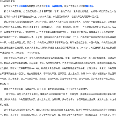
日因本案被逮捕。
辽宁省营口市
人民检察院
指控被告人齐先贺犯
贩卖、运输毒品罪
，向营口市中级人民法院
提起公诉
。
被告人齐先贺辩称，自己购买的近
3公斤甲基苯丙胺（冰毒）是为了吸食，没有贩卖过毒品。被抓时才知道同案被告人
国、信平的4公斤甲基苯丙胺也在其车上。其辩护人提出，齐先贺是代购代买，在贩卖毒品共同犯罪中是从犯。
营口市中级人民法院经审理查明：
2015年5月初，被告人齐先贺与信国（同案被告人，已判刑）一起吸食毒品后，提及自
可买到低价甲基苯丙胺，信国与其哥哥信平（同案被告人，已判刑）即欲购买。同月9日，齐先贺乘火车到广东省陆丰市，与毒
品上家商定取货每克40元，送货每克80元。齐先贺遂电话告知信国每克80元，信国与信平商议后，决定购买甲基苯丙胺4000克．
先汇购毒款22万元，尾款收货时付清。后信国、信平先后向齐先贺汇款15万元、7万元。齐先贺到广东省东莞市购买银色福特轿
车一辆，以备运输毒品之用。同月14日，齐先贺从上家购买甲基苯丙胺7包，并驾车运往辽宁省。16日15时许，齐先贺在京沈高
速公路塔山服务区被抓获，公安人员当场从其所驾车辆备胎存放处查获甲基苯丙胺3包（2973克）、从后备厢矿泉水箱底部查获
甲基苯丙胺4包（4001.8克），共计6974.8克。
营口市中级人民法院认为，被告人齐先贺违反国家毒品管理法规，贩卖、运输甲基苯丙胺，其行为已构成贩卖、运输毒品
罪。检察机关指控的事实清楚，证据确实、充分，指控的罪名成立。齐先贺跨省运输甲基苯丙胺
6974.8克，其中明知购毒者以
卖为目的，而帮其代买甲基苯丙胺4001.8克，构成贩卖毒品罪共犯，齐先贺是毒品主要联络者、实际交易者，系主犯。齐先贺贩
卖甲基苯丙胺数量特别巨大，社会危害性极大，罪行极其严重，且系累犯，应从重处罚。依照《中华人民共和国刑法》第三百四
十七条，第二十五条，第二十六条第一款、第四款，第四十八条，第五十七条第一款，第六十四条，第六十五条第一款之规定，
判决如下：
被告人齐先贺犯贩卖、运输毒品罪，判处死刑，剥夺政治权利终身，并处没收个人全部财产。
一审宣判后，被告人齐先贺上诉提出，其购买的
3000克毒品用于吸食，对将信国、信平购买的4000克冰毒运输回来并不
情。其辩护人提出，齐先贺属代购代买，应认定为从犯；自愿认罪，具有坦白情节；涉案毒品被全部查获，未流人社会，未造成
较大危害。
辽宁省高级人民法院经审理认为，被告人齐先贺赴南方购回大量甲基苯丙胺，将其中
4000余克以每克80元送货价转卖给
平、信国，系与信平、信国的实际交易人，应认定为独立毒品上线，原判认定齐先贺为信平、信国代购毒品，系共犯不妥，应予