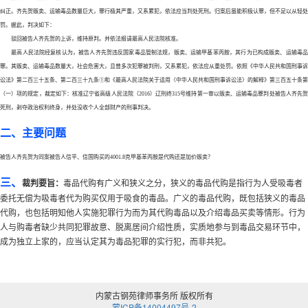
纠正。齐先贺贩卖、运输毒品数量巨大，罪行极其严重，又系累犯，依法应当判处死刑。归案后虽能积极认罪，但不足以从轻处
罚。据此，判决如下：
驳回被告人齐先贺的上诉，维持原判。并依法报请最高人民法院核准。
最高人民法院经复核认为，被告人齐先贺违反国家毒品管制法规，贩卖、运输甲基苯丙胺，其行为已构成贩卖、运输毒品
罪。其贩卖、运输毒品数量大，社会危害大，且曾多次犯罪被判刑，又系累犯，依法应从重处罚。依照《中华人民共和国刑事诉
讼法》第二百三十五条、第二百三十九条
①和《最高人民法院关于适用〈中华人民共和国刑事诉讼法〉的解释》第三百五十条第
（一）项的规定，裁定如下：核准辽宁省高级人民法院（2016）辽刑终315号维持第一审以贩卖、运输毒品罪判处被告人齐先贺
死刑，剥夺政治权利终身，并处没收个人全部财产的刑事判决。
二、主要问题
被告人齐先贺为同案被告人信平、信国购买的
4001.8克甲基苯丙胺是代购还是加价贩卖？
三、
裁判要旨：
毒品代购有广义和狭义之分，狭义的毒品代购是指行为人受吸毒者
委托无偿为吸毒者代为购买仅用于吸食的毒品。广义的毒品代购，既包括狭义的毒品
代购，也包括明知他人实施犯罪行为而为其代购毒品以及介绍毒品买卖等情形。行为
人与购毒者缺少共同犯罪故意、脱离居间介绍性质，实质地参与到毒品交易环节中，
成为独立上家的，应当认定其为毒品犯罪的实行犯，而非共犯。
内蒙古钢苑律师事务所 版权所有
蒙ICP备14004497号-2