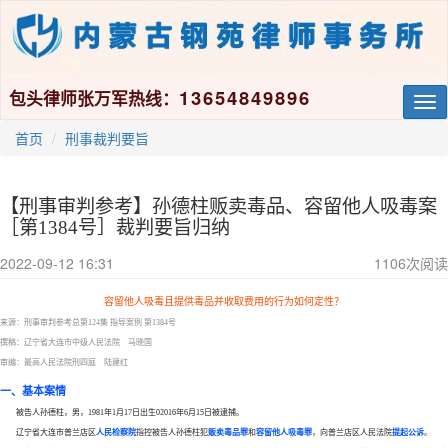
13654849896
包头律师张万军热线：
Tog
nav
首页
刑事裁判要旨
​【刑事审判参考】孙德柱贩卖毒品、容留他人吸毒案
［第1384号］裁判要旨归纳
2022-09-12 16:31
1106
次阅读
容留他人吸毒且提供毒品并收取费用的行为如何定性？
来源：刑事审判参考总第
124集 指导案例 第1384号
撰稿：辽宁省大连市中级人民法院 马晓国
审编：最高人民法院刑四庭 陆建红
一、基本案情
被告人孙德柱，男，
1981年1月17日出生02016年6月15日被逮捕。
辽宁省大连市普兰店区
人民检察院
指控被告人孙德柱犯
贩卖毒品罪
和
容留他人吸毒罪
，向普兰店区人民法院
提起公诉
。