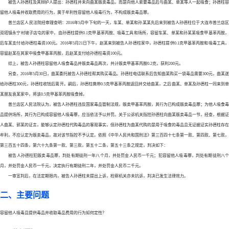
被告人孙德柱及其辩护人提出：孙德柱并未向曲某贩卖毒品，而是向他人索要毒品后与曲某、单某等人一起吸食；孙德柱容
留他人吸毒并收取费用的行为，属于牟利性容留他人吸毒行为，不构成贩卖毒品罪。
普兰店区人民法院经审理查明：
2016年5月中下旬的一天，车某、单某和孙某某先后来到被告人孙德柱位于大连市普兰店
双塔镇永宁村坡子店屯的家中，由孙德柱提供0.1克甲基苯丙胺、吸毒工具和场所，容留车某、单某和孙某某吸食甲基苯丙胺，
后车某支付给孙德柱毒资100元。2016年5月21日下午，赵某来到被告人孙德柱家中，孙德柱提供0.1克甲基苯丙胺和吸毒工具，
容留赵某在其家中吸食甲基苯丙胺，后赵某支付给孙德柱毒资100元。
综上，被告人孙德柱容留他人吸食毒品并贩卖毒品两次，共计贩卖甲基苯丙胺
0.2克，获利200元。
另查，
2016年5月30日，曲某委托被告人孙德柱帮其购买毒品。孙德柱电话联系后告知曲某购买一袋毒品需要300元，曲某遂
给孙德柱300元，孙德柱收钱后离开。嗣后，孙德柱携带0.5克甲基苯丙胺返回并交给曲某，之后曲某、单某及孙德柱一同来到单
某朋友袁某家中，将该0.5克甲基苯丙胺吸食掉。
普兰店区人民法院认为，被告人孙德柱违反国家毒品管制法规，贩卖甲基苯丙胺，其行为已构成贩卖毒品罪；为他人吸食毒
品提供场所，其行为已构成容留他人吸毒罪，应当依法予以并罚。关于公诉机关指控孙德柱向曲某贩卖毒品一节，经查，根据证
人曲某、郭某的证言，能够认定孙德柱代购毒品的客观事实，但孙德柱为曲某代购的是用于吸食的毒品且无证据证实孙德柱存在
牟利，不应认定为贩卖毒品，故对该节指控不予认定。依照《中华人民共和国刑法》第三百四十七条第一款、第四款、第七款，
第三百五十四条，第六十九条第一款、第三款，第五十二条，第五十三条之规定，判决如下：
被告人孙德柱犯贩卖毒品罪，判处有期徒刑一年八个月，并处罚金人民币一千元；犯容留他人吸毒罪，判处有期徒刑八个
月，并处罚金人民币一千元，决定执行有期徒刑二年，并处罚金人民币二千元。
一审宣判后，在法定期限内，被告人孙德柱未提出上诉，检察机关亦未抗诉，判决已发生法律效力。
二、主要问题
容留他人吸毒且提供毒品并收取毒品费用的行为如何定性？