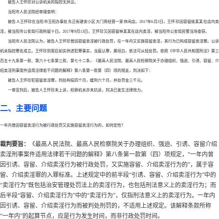
被告人王怀珍对公诉机关的指控无异议。
当阳市人民法院经审理查明：
被告人王怀珍在当阳市玉阳办事处东正街建安小区大门旁经营一家休闲店。
2017年6月2日，王怀珍因容留侯某某在店内
淫，被当阳市公安局行政拘留十日。2017年9月13日，王怀珍又因容留林某某在店内卖淫，被当阳市公安局民警当场查获。
当阳市人民法院认为，被告人王怀珍曾因容留卖淫被行政处罚，在一年内又实施容留卖淫，其行为已构成容留卖淫罪。公诉
机关指控罪名成立。王怀珍到案后如实供述犯罪事实，当庭认罪，属坦白，依法可从轻处罚。依照《中华人民共和国刑法》第三
百五十九条第一款、第六十七条第三款、第七十二条，《最高人民法院、最高人民检察院关于办理组织、强迫、引诱、容留、介
绍卖淫刑事案件适用法律若干问题的解释》第八条第一款第（四）项的规走，判决如下：
被告人王怀珍犯容留卖淫罪，判处拘役四个月，缓刑六个月，并处罚金三千元。
一审宣判后，被告人王怀珍未上诉，检察机关亦未抗诉，判决已发生法律效力。
二、主要问题
一年内曾因容留卖淫行为被行政处罚又实施容留卖淫行为的，如何定性？
裁判要旨：
《最高人民法院、最高人民检察院关于办理组织、强迫、引诱、容留介绍
卖淫刑事案件适用法律若干问题的解释》第八条第一款第（四）项规定，
“一年内曾
因引诱、容留、介绍卖淫行为被行政处罚，又实施容留、介绍卖淫行为的”，属于容
留、介绍卖淫罪的入罪标准。上述规定中的前半段“引诱、容留、介绍卖淫行为”中的
“卖淫行为”既包括治安管理处罚法上的卖淫行为，也包括刑法意义上的卖淫行为；而
后半段“容留、介绍卖淫行为”中的“卖淫行为”，仅指刑法意义上的卖淫行为。一年内
因引诱、容留、介绍卖淫行为而被判处刑罚的，不适用上述规定。该解释条款所称
“一年内”的起算节点，应是行为发生时间，而非行政处罚时间。