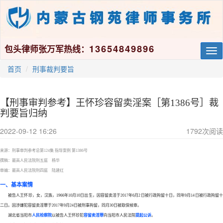
13654849896
包头律师张万军热线：
Tog
nav
首页
刑事裁判要旨
​【刑事审判参考】王怀珍容留卖淫案［第1386号］裁
判要旨归纳
2022-09-12 16:26
1792
次阅读
来源：刑事审判参考总第
124集 指导案例 第1386号
撰稿：最高人民法院刑五庭 杨华
审编：最高人民法院刑四庭 陆建红
一、基本案情
被告人王怀珍，女，汉族，
1966年10月10日出生，因容留卖淫于2017年6月2日被行政拘留十日，同年9月14日被行政拘留
二日。因涉嫌犯容留卖淫罪于2017年9月24日被刑事拘留，同月30日被取保候审。
湖北省当阳市
人民检察院
以被告人王怀珍犯
容留卖淫罪
向当阳市人民法院
提起公诉
。