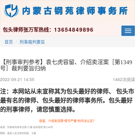
13654849896
包头律师张万军热线：
Tog
nav
首页
刑事裁判要旨
​【刑事审判参考】袁七虎容留、介绍卖淫案［第1349
号］裁判要旨归纳
2022-09-21 14:55
1462
次阅读
注：本网站从未宣称其为包头最好的律师、
包头市
最有名的律师
、包头最好的律师事务所。包头最好
的刑事律师，请您慎重选择。
容留、介绍卖淫罪
“情节严重”的司法认定？
来源：刑事审判参考总第
122集 指导案例 第1349号
撰稿：最高人民法院刑四庭 王敏