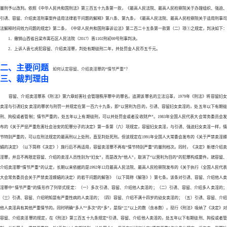
量刑予以改判。依照《中华人民共和国刑法》第三百五十九条第一款，《最高人民法院、最高人民检察院关于办理组织、强迫、
引诱、容留、介绍卖淫刑事案件适用法律若干问题的解释》第八条、第九条，《最高人民法院、最高人民检察院关于适用刑事司
法解释时间效力问题的规定》第二条，《中牮人民共和国刑事诉讼法》第二百二十五条第一款第（二）项①之规定，判决如下：
1．撤销山西省吕梁市离石区人民法院（2017）晋1102刑初69号刑事判决。
2．上诉人袁七虎犯容留、介绍卖淫罪，判处有期徒刑二年，并处罚金人民币五千元。
二、主要问题
如何认定容留、介绍卖淫罪的
“情节严重”？
三、裁判理由
容留、介绍卖淫罪系《刑法》第六章妨害社会管理秩序罪中的罪名。追溯该罪名的立法沿革，
1979年《刑法》将容留妇
卖淫与引诱妇女卖淫的罪状与刑罚一并规定在第一百六十九条，即“以营利为目的，引诱、容留妇女卖淫的，处五年以下有期徙
刑、拘役或者管制；情节严重的，处五年以上有期徒刑，可以并处罚金或者没收财产”。1983年全国人民代表大会常务委员会发
布的《关于严惩严重危害社会治安的犯罪分子的决定》第一条第（六）项规定，容留妇女卖淫，与引诱、强迫妇女卖淫一样，情
节特别严重的，可以在刑法规定的最高刑以上处刑，直至判处死刑。但该规定在1991年全国人大常委会发布的《关于严禁卖淫嫖
娼的决定》（以下简称《决定》）施行后不再适用，容留卖淫罪不再有“情节特别严重”的量刑档次。同时，《决定》新增介绍卖
淫罪，并且不再限定容留、介绍的卖淫人员性别为“妇女”，而是改为“他人”，取消了“以营利为目的”的犯罪构成要件。就容留、
介绍卖淫罪“情节严重”的认定，长期以来依据的是1992年12月最高人民法院、最高人民检察院发布的《关于执行〈全国人民代表
大会常务委员会关于严禁卖淫嫖娼的决定〉的若干问题的解答》（以下简称《解答》）第七条。该条对引诱、容留、介绍他人卖
淫罪中“情节严重”的情形作了列举式规定：（一）多次引诱、容留、介绍他人卖淫的；（二）引诱、容留、介绍多人卖淫的；
（三）引诱、容留、介绍明知是有严重性病的人卖淫的；（四）容留、介绍不满十四岁的幼女卖淫的；（五）引诱、容留、介绍
他人卖淫具有其他严重情节的。同时明确“多人”“多次”的“多”，是指“三”以上的数（含本数）。现行《刑法》吸纳了《决定》对
容留、介绍卖淫罪的规定，在《刑法》第三百五十九条规定“引诱、容留、介绍他人卖淫的，处五年以下有期徒刑、拘役或者管