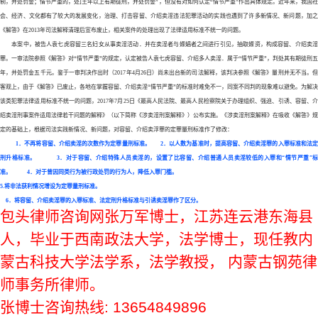
制，并处罚金；情节严重的，处]王年以上有期徒刑，并处罚金”，但没有对如何认定“情节严重”作出具体规定。近年来，我国社
会、经济、文化都有了较大的发展变化，治理、打击容留、介绍卖淫违法犯罪活动的实践也遇到了许多新情况、新问题，加之
《解答》在2013年司法解释清理后宣布废止，相关案件的处理出现了法律适用标准不统一的问题。
本案中，被告人袁七虎容留三名妇女从事卖淫活动．并在卖淫者与嫖娼者之间进行引见，抽取嫖资，构成容留、介绍卖淫
罪。一审法院参照《解答》对
“情节严重”的规定，认定被告人袁七虎容留、介绍多人卖淫．属于“情节严重”，判处其有期徒刑五
年，并处罚金五千元。鉴于一审判决作出时（2017年4月26日）尚未出台新的司法解释，该判决参照《解答》量刑并无不当。但
客观上，由于《解答》已废止，各地在掌握容留、介绍卖淫“情节严重”的标准时难免不一，同案不同判的现象难以避免。为解决
该类犯罪法律适用标准不统一的问题，2017年7月25日《最高人民法院、最高人民检察院关于办理组织、强迫、引诱、容留、介
绍卖淫刑事案件适用法律若干问题的解释》（以下简称《涉卖淫刑案解释》）公布实施。《涉卖淫刑案解释》在吸收《解答》规
定的基础上，根据司法实践新情况、新问题，对容留、介绍卖浮罪的定罪量刑标准作了修改：
1．不再将容留、介绍卖淫的次数作为定罪量刑标准。
2．以人数为基准时，提高容留、介绍卖淫罪的入罪标准和法
刑升格标准。
3．对于容留、介绍特殊人员卖淫的，设置了比容留、介绍普通人员卖淫较低的入罪和“情节严重”
准。
4．对于曾因同类行为被行政处罚的行为人，降低入罪门槛。
5.
将非法获利情况增设为定罪量刑标准。
6．将容留、介绍卖淫罪的入罪标准、法定刑升格标准与引诱卖淫罪作了区分。
包头
律师咨询网张万军博士，江苏连云港东海县
人，毕业于西南政法大学，法学博士，现任教内
蒙古科技大学法学系，法学教授，
内蒙古钢苑律
师事务所律师。
张博士咨询热线
: 1365484989
6