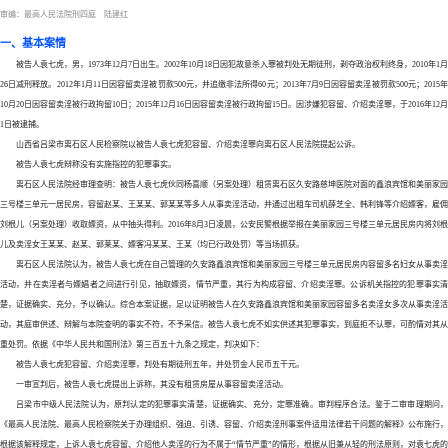
审编：最高人民法院刑四庭 陆建红
一、基本案情
被告人袁七虎，男，
1973年12月7日出生。2002年10月18日因犯故意杀入罪被判处无期徒刑，剥夺政治权利终身，2010年1月
26日减刑释放。2012年1月11日因容留卖淫被罚款500元，并追缴非法所得60元；2013年7月9日因容留卖淫被罚款500元；2015年
10月20日因容留卖淫被行政拘留10日；2015年12月16日因容留卖淫被行政拘留15日。因涉嫌犯容留、介绍卖淫罪，于2016年12月
1日被逮捕。
山西省吕梁市离石区人民检察院以被告人袁七虎犯容留、介绍卖淫罪向离石区人民法院提起公诉。
被告人袁七虎辩称没有实施指控的犯罪事实。
离石区人民法院经审理查明：被告人袁七虎伙同杨喜顺（另案处理）租赁离石区久安路慈坤医院对面的鑫浪宾馆和美丽家园
三号楼三单元一居民房，容留赵某、王某某、郭某某等多人从事卖淫活动，并通过出租车司机薛芝全、韩利锋等介绍嫖客，雇佣
刘根儿（另案处理）收取嫖资，从中抽头得利。
2016年8月3日凌晨，公安民警根据举报在美丽家园三号楼三单元居民房内将刘根
儿及卖淫女王某某、赵某、郭莱某、嫖客冯某某、王某（均已行政处罚）等当场抓获。
离石区人民法院认为，被告人袁七虎在自己管理的久安路鑫浪宾馆和美丽家园三号楼三单元居民房内容留多名妇女从事卖淫
活动，并在卖淫者与嫖娼者之间进行引见，抽取嫖资，情节严重，其行为构成容留、介绍卖淫罪。公诉机关指控的犯罪事实清
楚，证据确实、充分，予以确认。综合本案证据，足以证明被告人在久安路鑫浪宾馆和美丽家园容留多名卖淫女多次从事卖淫活
动，其庭审供述、辩解与本院查明的事实不符，不予采信。被告人袁七虎不如实供述其犯罪事实，到庭拒不认罪，可酌情对其从
重处罚。依据《中华人民共和国刑法》第三百五十九条之规定，判决如下：
被告人袁七虎犯容留、介绍卖淫罪，判处有期徒刑五年，并处罚金人民币五干元。
一审宣判后，被告人袁七虎提出上诉称，其没有租赁房屋从事容留卖淫活动。
吕梁市中级人民法院认为，原判认定的犯罪事实清楚，证据确实、充分，定罪准确。审判程序合法。鉴于二审审理期问，
《最高人民法院、最高人民检察院关于办理组织、强迫、引诱、容留、介绍卖淫刑事案件适用法律若干问题的解释》公布施行，
根据该解释规定，上诉人袁七虎容留、介绍他人卖淫的行为不属于
“情节严重”的情形，根据从旧兼从轻的刑法原则，对袁七虎的