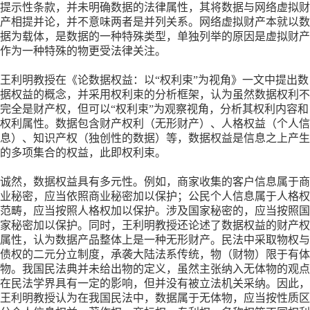
提示性条款，并未明确数据的法律属性，其将数据与网络虚拟财
产相提并论，并不意味两者是并列关系。网络虚拟财产本就以数
据为载体，是数据的一种特殊类型，单独列举的原因是虚拟财产
作为一种特殊的物更受法律关注。
王利明教授在《论数据权益：以
“权利束”为视角》一文中提出数
据权益的概念，并采用权利束的分析框架，认为虽然数据权利不
完全是财产权，但可以“权利束”为观察视角，分析其权利内容和
权利属性。数据包含财产权利（无形财产）、人格权益（个人信
息）、知识产权（独创性的数据）等，数据权益是信息之上产生
的多项集合的权益，此即权利束。
诚然，数据权益具有多元性。例如，商家收集的客户信息属于商
业秘密，应当依照商业秘密加以保护；公民个人信息属于人格权
范畴，应当按照人格权加以保护。涉及国家秘密的，应当按照国
家秘密加以保护。同时，王利明教授还论述了数据权益的财产权
属性，认为数据产品整体上是一种无形财产。民法中采取物权与
债权的二元分立制度，承袭大陆法系传统，物（财物）限于有体
物。我国民法典并未给出物的定义，虽然主张纳入无体物的观点
在民法学界具有一定的影响，但并没有被立法机关采纳。因此，
王利明教授认为在我国民法中，数据属于无体物，应当按性质区