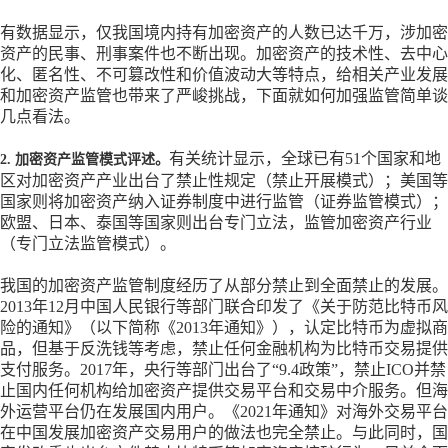
有数据显示，仅我国境内持有加密资产的人数已达千万，涉加密
资产的民事、刑事案件也不断出现。加密资产的技术性、去中心
化、匿名性、不可篡改性和价值波动大等特点，给相关产业发展
和加密资产监管也带来了严峻挑战，下面就如何加强监管简单谈
几点看法。
有关统计显示，全球已有
51个国家和地
2. 加密资产监管模式评述。
区对加密资产产业出台了禁止性规定（禁止开展模式）；美国等
国家则将加密资产纳入证券制度中进行监管（证券监管模式）；
欧盟、日本、泰国等国家则出台专门立法，监管加密资产行业
（专门立法监管模式）。
我国的加密资产监管制度经历了从部分禁止到全面禁止的发展。
2013年12月中国人民银行等部门联合印发了《关于防范比特币风
险的通知》（以下简称《2013年通知》），认定比特币为虚拟商
品，但基于反洗钱等考虑，禁止任何金融机构为比特币交易提供
支付服务。2017年，央行等部门出台了“9.4政策”，禁止ICO并禁
止国内任何机构给加密资产提供交易平台和交易中介服务。但海
外运营平台仍在发展国内用户。《2021年通知》对海外交易平台
在中国发展加密资产交易用户的做法也完全禁止。与此同时，国