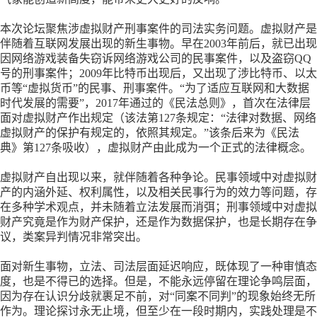
本次论坛聚焦涉虚拟财产刑事案件的司法实务问题。虚拟财产是
伴随着互联网发展出现的新生事物。早在
2003年前后，就已出现
因网络游戏装备失窃诉网络游戏公司的民事案件，以及盗窃QQ
号的刑事案件；2009年比特币出现后，又出现了涉比特币、以太
币等“虚拟货币”的民事、刑事案件。“为了适应互联网和大数据
时代发展的需要”，2017年通过的《民法总则》，首次在法律层
面对虚拟财产作出规定（该法第127条规定：“法律对数据、网络
虚拟财产的保护有规定的，依照其规定。”该条后来为《民法
典》第127条吸收），虚拟财产由此成为一个正式的法律概念。
虚拟财产自出现以来，就伴随着各种争论。民事领域中对虚拟财
产的内涵外延、权利属性，以及相关民事行为的效力等问题，存
在多种学术观点，并未随着立法发展而消弭；刑事领域中对虚拟
财产究竟是作为财产保护，还是作为数据保护，也是长期存在争
议，类案异判情况非常突出。
面对新生事物，立法、司法层面延迟响应，既体现了一种审慎态
度，也是不得已的选择。但是，不能永远停留在理论争鸣层面，
因为存在认识分歧就裹足不前，对
“同案不同判”的现象始终无所
作为。理论探讨永无止境，但至少在一段时期内，实践处理是不