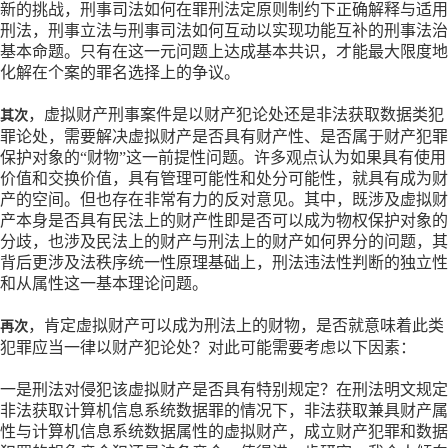
新的挑战，刑事司法如何在罪刑法定原则制约下正确解释与适用
刑法，刑事立法与刑事司法如何互动以实现功能互补的刑事法治
基本命题。只有在这一元问题上达成基本共识，才能最大限度地
化解在个案的罪名选择上的争议。
，虚拟财产刑事案件是以财产犯论处还是非法获取数据类犯
其次
罪论处，需要解决虚拟财产是否具有财产性、是否属于财产犯罪
保护对象的
“财物”这一前提性问题。许多观点认为如果具有使用
价值和交换价值，具有管理可能性和处分可能性，就具有成为财
产的空间。但也存在非常有力的反对意见。其中，既涉及虚拟财
产本身是否具有民法上的财产性即是否可以成为物权保护对象的
分歧，也涉及民法上的财产与刑法上的财产如何界分的问题，其
背后更涉及法秩序统一性原理基础上，刑法违法性判断的独立性
和从属性这一基本理论问题。
，肯定虚拟财产可以成为刑法上的财物，是否就意味着此类
再次
犯罪应当一律以财产犯论处？对此可能需要考虑以下因素：
一是刑法对侵犯该虚拟财产是否具有特别规定？在刑法明文规定
非法获取计算机信息系统数据罪的情况下，非法获取兼具财产属
性与计算机信息系统数据属性的虚拟财产，成立财产犯罪和数据