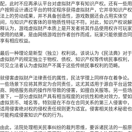
配，此时不应再承认平台对虚拟财产享有知识产权。还有一些用
户按照设计通过平台的特定程序获得虚拟财产，它并非知识产权
法上的劳动成果，并不具备创造性，游戏数据还会占用实体空
间，与知识产权客体的非物质性特征不符。对此，知识产权说解
释认为，游戏虚拟财产本质上是开发者将其作品使用权许可玩家
使用的结果，是由网络游戏创作者创作而成，玩家只能依据合同
享有相应权益。
最后一种理论是新型（独立）权利说。该说认为《民法典》对于
虚拟财产的规定独立于物权、债权、知识产权等传统民事权利，
可见立法者认为虚拟财产不属于这些传统民事权利的范畴。
就侵害虚拟财产法律责任的属性，民法学理上同样存在着争论。
一些场景下应将其界定为合同责任，这尤其适用于源自平台运营
商、网络服务商的操作所导致的侵害，如擅自关服等。另一些场
景下，一部分虚拟财产具有相当程度的对抗性和绝对效力，譬如
虚拟货币、域名等，特别是在不存在合同关系的第三人侵害中，
适用侵害绝对权的侵权责任规则更为适宜。侵害相关技术秘密也
可能构成侵害知识产权的行为。
由此，法院处理相关民事纠纷的裁判思维，要诉诸民法的一般原