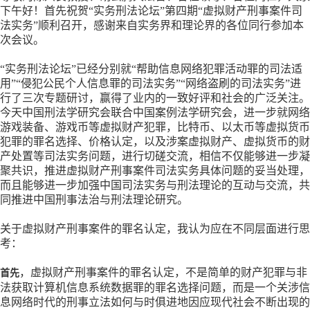
下午好！首先祝贺
“实务刑法论坛”第四期“虚拟财产刑事案件司
法实务”顺利召开，感谢来自实务界和理论界的各位同行参加本
次会议。
“实务刑法论坛”已经分别就“帮助信息网络犯罪活动罪的司法适
用”“侵犯公民个人信息罪的司法实务”“网络盗刷的司法实务”进
行了三次专题研讨，赢得了业内的一致好评和社会的广泛关注。
今天中国刑法学研究会联合中国案例法学研究会，进一步就网络
游戏装备、游戏币等虚拟财产犯罪，比特币、以太币等虚拟货币
犯罪的罪名选择、价格认定，以及涉案虚拟财产、虚拟货币的财
产处置等司法实务问题，进行切磋交流，相信不仅能够进一步凝
聚共识，推进虚拟财产刑事案件司法实务具体问题的妥当处理，
而且能够进一步加强中国司法实务与刑法理论的互动与交流，共
同推进中国刑事法治与刑法理论研究。
关于虚拟财产刑事案件的罪名认定，我认为应在不同层面进行思
考：
，虚拟财产刑事案件的罪名认定，不是简单的财产犯罪与非
首先
法获取计算机信息系统数据罪的罪名选择问题，而是一个关涉信
息网络时代的刑事立法如何与时俱进地因应现代社会不断出现的