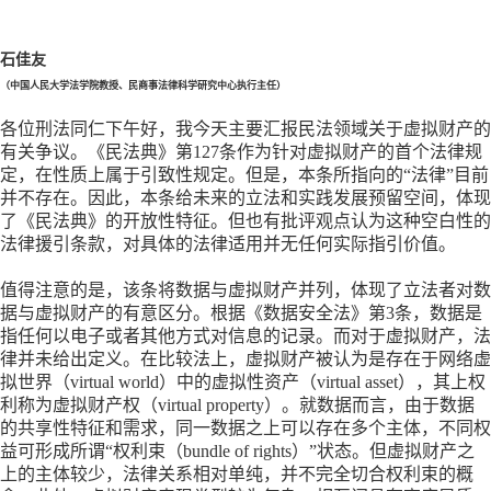
石佳友
（中国人民大学法学院教授、民商事法律科学研究中心执行主任）
各位刑法同仁下午好，我今天主要汇报民法领域关于虚拟财产的
有关争议。《民法典》第
127条作为针对虚拟财产的首个法律规
定，在性质上属于引致性规定。但是，本条所指向的“法律”目前
并不存在。因此，本条给未来的立法和实践发展预留空间，体现
了《民法典》的开放性特征。但也有批评观点认为这种空白性的
法律援引条款，对具体的法律适用并无任何实际指引价值。
值得注意的是，该条将数据与虚拟财产并列，体现了立法者对数
据与虚拟财产的有意区分。根据《数据安全法》第
3条，数据是
指任何以电子或者其他方式对信息的记录。而对于虚拟财产，法
律并未给出定义。在比较法上，虚拟财产被认为是存在于网络虚
拟世界（virtual world）中的虚拟性资产（virtual asset），其上权
利称为虚拟财产权（virtual property）。就数据而言，由于数据
的共享性特征和需求，同一数据之上可以存在多个主体，不同权
益可形成所谓“权利束（bundle of rights）”状态。但虚拟财产之
上的主体较少，法律关系相对单纯，并不完全切合权利束的概