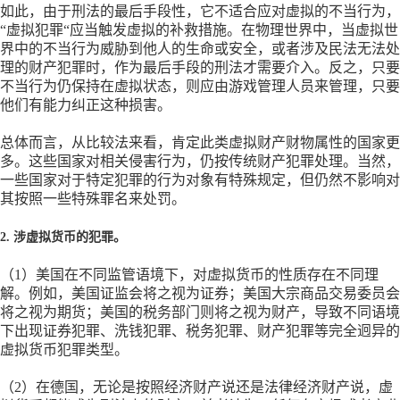
如此，由于刑法的最后手段性，它不适合应对虚拟的不当行为，
“虚拟犯罪“应当触发虚拟的补救措施。在物理世界中，当虚拟世
界中的不当行为威胁到他人的生命或安全，或者涉及民法无法处
理的财产犯罪时，作为最后手段的刑法才需要介入。反之，只要
不当行为仍保持在虚拟状态，则应由游戏管理人员来管理，只要
他们有能力纠正这种损害。
总体而言，从比较法来看，肯定此类虚拟财产财物属性的国家更
多。这些国家对相关侵害行为，仍按传统财产犯罪处理。当然，
一些国家对于特定犯罪的行为对象有特殊规定，但仍然不影响对
其按照一些特殊罪名来处罚。
2. 涉虚拟货币的犯罪。
（
1）美国在不同监管语境下，对虚拟货币的性质存在不同理
解。例如，美国证监会将之视为证券；美国大宗商品交易委员会
将之视为期货；美国的税务部门则将之视为财产，导致不同语境
下出现证券犯罪、洗钱犯罪、税务犯罪、财产犯罪等完全迥异的
虚拟货币犯罪类型。
（
2）在德国，无论是按照经济财产说还是法律经济财产说，虚