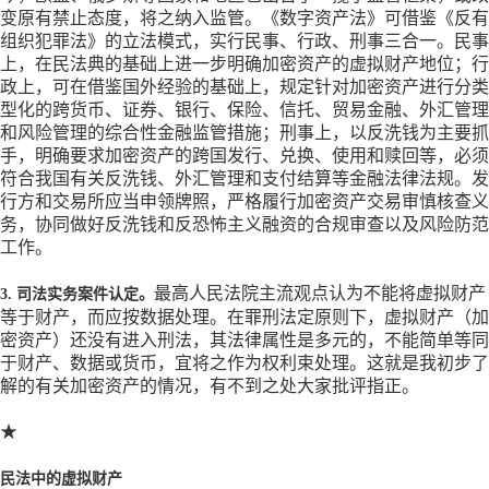
变原有禁止态度，将之纳入监管。《数字资产法》可借鉴《反有
组织犯罪法》的立法模式，实行民事、行政、刑事三合一。民事
上，在民法典的基础上进一步明确加密资产的虚拟财产地位；行
政上，可在借鉴国外经验的基础上，规定针对加密资产进行分类
型化的跨货币、证券、银行、保险、信托、贸易金融、外汇管理
和风险管理的综合性金融监管措施；刑事上，以反洗钱为主要抓
手，明确要求加密资产的跨国发行、兑换、使用和赎回等，必须
符合我国有关反洗钱、外汇管理和支付结算等金融法律法规。发
行方和交易所应当申领牌照，严格履行加密资产交易审慎核查义
务，协同做好反洗钱和反恐怖主义融资的合规审查以及风险防范
工作。
最高人民法院主流观点认为不能将虚拟财产
3. 司法实务案件认定。
等于财产，而应按数据处理。在罪刑法定原则下，虚拟财产（加
密资产）还没有进入刑法，其法律属性是多元的，不能简单等同
于财产、数据或货币，宜将之作为权利束处理。这就是我初步了
解的有关加密资产的情况，有不到之处大家批评指正。
★
民法中的虚拟财产