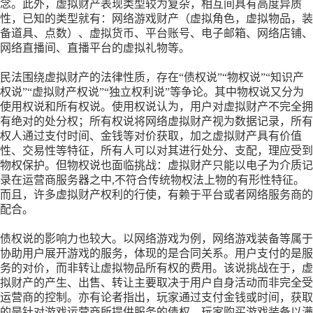
念。此外，虚拟财产表现类型较为复杂，相互间具有高度异质
性，已知的类型就有：网络游戏财产（虚拟角色，虚拟物品，装
备道具、点数）、虚拟货币、平台账号、电子邮箱、网络店铺、
网络直播间、直播平台的虚拟礼物等。
民法围绕虚拟财产的法律性质，存在
“债权说”“物权说”“知识产
权说”“虚拟财产权说”“独立权利说”等争论。其中物权说又分为
使用权说和所有权说。使用权说认为，用户对虚拟财产不完全拥
有绝对的处分权；所有权说将网络虚拟财产视为数据记录，所有
权人通过支付时间、金钱等对价获取，加之虚拟财产具有价值
性、交易性等特征，所有人可以对其进行处分、支配，理应受到
物权保护。但物权说也面临挑战：虚拟财产只能以电子为介质记
录在运营商服务器之中,不符合传统物权法上物的有形性特征。
而且，许多虚拟财产权利的行使，有赖于平台或者网络服务商的
配合。
债权说的影响力也较大。以网络游戏为例，网络游戏装备等属于
协助用户展开游戏的服务，体现的是合同关系。用户支付的是服
务的对价，而非转让虚拟物品所有权的费用。该说挑战在于，虚
拟财产的产生、出售、转让主要取决于用户自身活动而非完全受
运营商的控制。亦有论者指出，玩家通过支付金钱或时间，获取
的是针对游戏运营商所提供服务的债权。玩家购买游戏装备以满