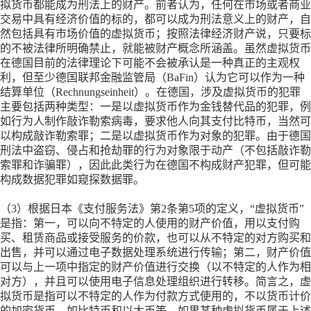
拟货币都能成为刑法上的财产。前者认为，任何在市场或者商业
交易中具有经济价值的标的，都可以成为刑法意义上的财产，自
然包括具有市场价值的虚拟货币；按照法律经济财产说，只要标
的不被法律所明确禁止，就能被财产概念所涵盖。虽然虚拟货币
在德国目前的法律理论下可能不会被承认是一种真正的主观权
利，但至少德国联邦金融监管局（BaFin）认为它可以作为一种
结算单位（Rechnungseinheit）。在德国，涉及虚拟货币的犯罪
主要包括两种类型：一是以虚拟货币作为金钱替代品的犯罪，例
如行为人制作敲诈勒索病毒，要求他人向其支付比特币，当然可
以构成敲诈勒索罪；二是以虚拟货币作为对象的犯罪。由于德国
刑法中盗窃、侵占和抢劫罪的行为对象限于动产（不包括敲诈勒
索罪和诈骗罪），因此此类行为在德国不构成财产犯罪，但可能
构成数据犯罪如窥探数据罪。
（
3）根据日本《支付服务法》第2条第5项的定义，“虚拟货币”
是指：第一，可以向不特定的人使用的财产价值，用以支付购
买、租赁商品或接受服务的价款，也可以从不特定的对方购买和
出售，并可以通过电子数据处理系统进行传输；第二，财产价值
可以与上一项中指定的财产价值进行交换（以不特定的人作为相
对方），并且可以使用电子信息处理组织进行转移。简言之，虚
拟货币是指可以不特定的人作为付款方式使用的，不以货币计价
的加密货币，如比特币和以太币等。如果某种虚拟货币属于上述