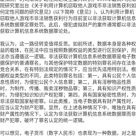
院研究室出台《关于利用计算机窃取他人游戏币非法销售获利如
何定性问题的研究意见》(以下简称《意见》)，认为利用计算机
窃取他人游戏币非法销售获利行为目前宜以非法获取计算机信息
系统数据罪定罪处罚。此后，侵犯虚拟财产的案件通常都以非法
获取计算机信息系统数据罪论处。
我认为，这一路径转变值得反思。如前所述，数据本身是各种权
益的载体，在民法中应当按照数据权益的类型进行区别保护，刑
法亦当遵循这一逻辑。非法获取计算机信息系统数据罪是电子数
据保护的普通罪名，与其他保护特定数据的特别罪名间存在法条
竞合关系，在有特别法规定的情况下，应当优先适用特别法。根
据权益类型的不同，此类特别罪名包括：第一，具有公民个人信
息性质时，为侵犯公民个人信息罪；第二，具有淫秽物品性质
时，为制作、传播、贩卖淫秽物品罪；第三，具有知识产权性质
时，为侵犯知识知识产权犯罪；第四，具有国家秘密性质时，为
非法获取国家秘密罪。以此类推，当电子数据具有财产属性时，
应当认定为财产犯罪。显然，在上述各种情况下中，唯独在具有
财产属性的情况下，认定为非法获取计算机信息系统数据罪而非
财产犯罪，破坏了罪名认定的统一逻辑。
可以想见，电子货币（数字人民币）也表现为一种数据，对之是