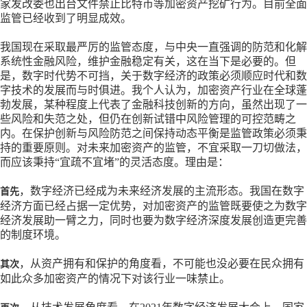
家发改委也出台文件禁止比特币等加密资产挖矿行为。目前全面
监管已经收到了明显成效。
我国现在采取最严厉的监管态度，与中央一直强调的防范和化解
系统性金融风险，维护金融稳定有关，这在当下是必要的。但
是，数字时代势不可挡，关于数字经济的政策必须顺应时代和数
字技术的发展而与时俱进。我个人认为，加密资产行业在全球蓬
勃发展，某种程度上代表了金融科技创新的方向，虽然出现了一
些风险和失范之处，但仍在创新试错中风险管理的可控范畴之
内。在保护创新与风险防范之间保持动态平衡是监管政策必须秉
持的重要原则。对未来加密资产的监管，不宜采取一刀切做法，
而应该秉持
“宜疏不宜堵”的灵活态度。理由是：
，数字经济已经成为未来经济发展的主流形态。我国在数字
首先
经济方面已经占据一定优势，对加密资产的监管既要使之为数字
经济发展助一臂之力，同时也要为数字经济深度发展创造更完善
的制度环境。
，从资产拥有和保护的角度看，不可能也没必要在民众拥有
其次
如此众多加密资产的情况下对该行业一味禁止。