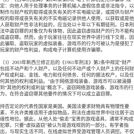
定：向他人用于处理事务的计算机输入虚假信息或非法指令，以
制作与财产权的取得或丧失有关的不实电磁记录，或提供与财产
权的取得或丧失有关的不实电磁记录供他人使用，以获取或是他
人获取财产性非法利益的，应当处以十年以下有期徒刑。日本刑
法中盗窃罪的对象仅为有体物，因此盗窃虚拟财产的行为不能构
成盗窃罪。然而，由于玩家往往在现实世界中进行线下交易，因
此骗取、盗取玩家的虚拟装备、游戏币的行为可被认为是侵犯了
玩家的财产性利益，构成电子计算机使用诈骗罪。
（
3）2003年新西兰修正后的《1961年刑法》第2条中规定“财产
包括不动产和个人财产，以及任何不动产或个人财产上的任何财
产权或利益、金钱、电力和任何债务、任何的据法权产，以及任
何其他的权利或利益。”由于网络游戏装备、游戏币可以被涵摄
到“其他的权利或利益”概念下，盗窃网络游戏装备、游戏币的行
为，在符合盗窃罪其他要件的情况下可以成立盗窃罪。
持否定论的代表性国家是美国。美国法要求财物具有物理性要
素，不允许类推适用于虚拟物品，刑法在虚拟世界中往往居于边
缘性地位。据此，从他人处
“偷走”宝贵的游戏道具，通常不构成
犯罪，只要“虚拟盗窃”被认为是游戏规则的一部分。有学者指
出，与现实生活不同，在线虚拟世界受游戏管理人员调控。不仅