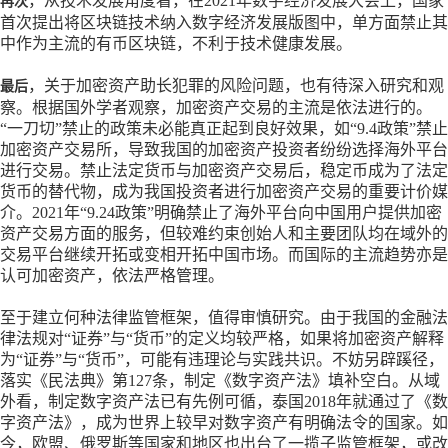
，从技术发展角度看，在
2021年数字经济发展大会上，国家
再次
首次提出将区块链技术纳入数字经济发展版图中，单方面禁止其
中作为主流的有币区块链，不利于技术健康发展。
，关于加密资产助长犯罪的风险问题，也有待深入研究和观
最后
察。根据国外学者观察，加密资产交易的主流是依法进行的。
“一刀切”禁止的政策未必能真正起到良好效果，如“9.4政策”禁止
加密资产交易所，导致我国的加密资产投资者纷纷选择海外平台
进行交易。禁止法定货币与加密资产交易后，稳定币成为了法定
货币的替代物，成为我国投资者进行加密资产交易的重要计价媒
介。2021年“9.24政策”明确禁止了海外平台向中国用户提供加密
资产交易方面的服务，但较难约束创始人和主要团队均在域外的
交易平台继续开拓或变相开拓中国市场。而国际的主流趋势亦是
认可加密资产，依法严格管理。
至于建立何种法律监管框架，值得审慎研究。由于我国的金融法
律法规对
“证券”与“货币”的定义均较严格，如果将加密资产解释
为“证券”与“货币”，可能有违理论与实践共识。不妨另辟蹊径，
落实《民法典》第127条，制定《数字资产法》填补空白。从域
外看，制定数字资产法已有先例可循，泰国2018年就通过了《数
字资产法》，成为世界上较早对数字资产有明确法令的国家。如
今，欧盟、俄罗斯等国家和地区也出台了一揽子监管框架，或改