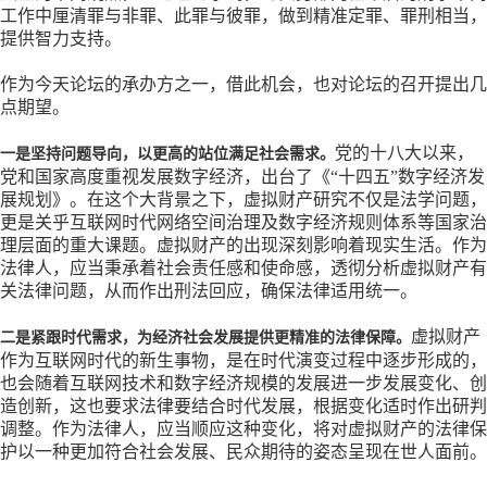
工作中厘清罪与非罪、此罪与彼罪，做到精准定罪、罪刑相当，
提供智力支持。
作为今天论坛的承办方之一，借此机会，也对论坛的召开提出几
点期望。
党的十八大以来，
一是坚持问题导向，以更高的站位满足社会需求。
党和国家高度重视发展数字经济，出台了《
“十四五”数字经济发
展规划》。在这个大背景之下，虚拟财产研究不仅是法学问题，
更是关乎互联网时代网络空间治理及数字经济规则体系等国家治
理层面的重大课题。虚拟财产的出现深刻影响着现实生活。作为
法律人，应当秉承着社会责任感和使命感，透彻分析虚拟财产有
关法律问题，从而作出刑法回应，确保法律适用统一。
虚拟财产
二是紧跟时代需求，为经济社会发展提供更精准的法律保障。
作为互联网时代的新生事物，是在时代演变过程中逐步形成的，
也会随着互联网技术和数字经济规模的发展进一步发展变化、创
造创新，这也要求法律要结合时代发展，根据变化适时作出研判
调整。作为法律人，应当顺应这种变化，将对虚拟财产的法律保
护以一种更加符合社会发展、民众期待的姿态呈现在世人面前。