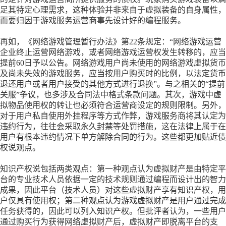
足其特定心理需求，这种体验并非来自于虚拟装备的自身属性，
而要归因于游戏服务运营商事先设计好的编程服务。
再如，《网络游戏管理暂行办法》第
22条规定：“网络游戏运营
企业终止运营网络游戏，或者网络游戏运营权发生转移的，应当
提前60日予以公告。网络游戏用户尚未使用的网络游戏虚拟货币
及尚未失效的游戏服务，应当按用户购买时的比例，以法定货币
退还用户或者用户接受的其他方式进行退换”。与之相关的“提前
关服”争议，也多涉及合同法中格式条款问题。其次，游戏中虚
拟物品使用权的转让也必须符合运营商设定的规则限制。另外，
对于用户私自使用外挂程序等方式作弊，游戏服务商将其认定为
违约行为，往往会采取永久封禁等处罚措施，这在法律上属于在
用户有根本违约情况下单方解除合同的行为。这些都更加贴近债
权说观点。
知识产权说包括两类观点：第一种观点认为虚拟财产是由特定平
台的专业技术人员依据一定的技术规则通过编程而设计出的智力
成果，因此平台（技术人员）对这些虚拟财产享有知识产权，用
户仅具有使用权；第二种观点认为游戏虚拟财产是用户通过完成
任务获得的，因此可以列入知识产权。但批评者认为，一些用户
通过购买行为获得网络虚拟财产后，虚拟财产即脱离平台的支