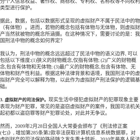
分个人信息权益、著作权、商标权、专利权、名称权等不同权利
类型进行保护。
据此，数据，包括以数据形式呈现的虚拟财产不属于民法中的物
（有体物）。进而，若物的概念包括有体物与无体物，则虚拟财
产当然就被物的概念所涵摄。在这种情况下，需要讨论的是：我
国刑法中物的概念如何界定？
我认为，刑法中物的概念远远超过了民法中物的语义边界
, 可以
包括以下维度:(1)狭义的财物概念,仅指有体物; (2)广义的财物概
念,包含有体物和无体物; (3)最广义的财物概念,包含有体物、无
体物和财产性利益。根据这种法律背景和语境，我国刑法中的虚
拟财产完全可以解释为物，以此作为虚拟财产刑法保护的逻辑基
础。
现实生活中侵犯虚拟财产的犯罪现象主要
3. 虚拟财产的司法保护。
表现为财产犯罪，常见的是盗窃虚拟财产的案件，我国司法机关
起初都以盗窃罪等财产犯罪论处，对此并无争议。
然而，
2009年2月28日全国人大常委会颁布了《刑法修正案
(七)》, 增加第285条第2款非法获取计算机信息系统数据罪，对
虚拟财产的司法保护路径随之发生重大转折。2010年最高人民法