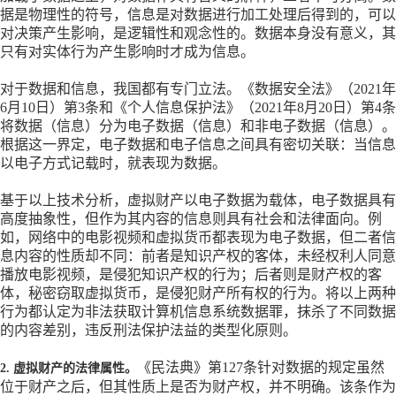
据是物理性的符号，信息是对数据进行加工处理后得到的，可以
对决策产生影响，是逻辑性和观念性的。数据本身没有意义，其
只有对实体行为产生影响时才成为信息。
对于数据和信息，我国都有专门立法。《数据安全法》（
2021年
6月10日）第3条和《个人信息保护法》（2021年8月20日）第4条
将数据（信息）分为电子数据（信息）和非电子数据（信息）。
根据这一界定，电子数据和电子信息之间具有密切关联：当信息
以电子方式记载时，就表现为数据。
基于以上技术分析，虚拟财产以电子数据为载体，电子数据具有
高度抽象性，但作为其内容的信息则具有社会和法律面向。例
如，网络中的电影视频和虚拟货币都表现为电子数据，但二者信
息内容的性质却不同：前者是知识产权的客体，未经权利人同意
播放电影视频，是侵犯知识产权的行为；后者则是财产权的客
体，秘密窃取虚拟货币，是侵犯财产所有权的行为。将以上两种
行为都认定为非法获取计算机信息系统数据罪，抹杀了不同数据
的内容差别，违反刑法保护法益的类型化原则。
《民法典》第
127条针对数据的规定虽然
2. 虚拟财产的法律属性。
位于财产之后，但其性质上是否为财产权，并不明确。该条作为