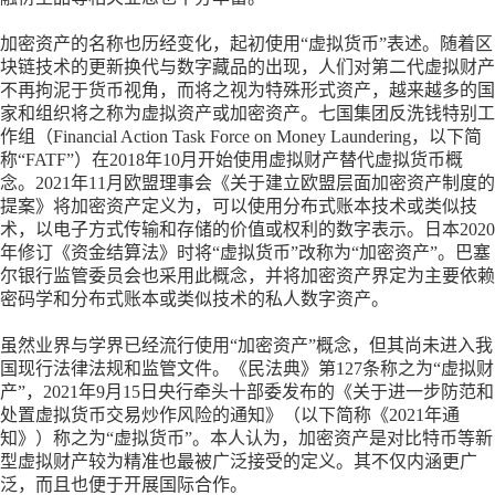
加密资产的名称也历经变化，起初使用
“虚拟货币”表述。随着区
块链技术的更新换代与数字藏品的出现，人们对第二代虚拟财产
不再拘泥于货币视角，而将之视为特殊形式资产，越来越多的国
家和组织将之称为虚拟资产或加密资产。七国集团反洗钱特别工
作组（Financial Action Task Force on Money Laundering，以下简
称“FATF”）在2018年10月开始使用虚拟财产替代虚拟货币概
念。2021年11月欧盟理事会《关于建立欧盟层面加密资产制度的
提案》将加密资产定义为，可以使用分布式账本技术或类似技
术，以电子方式传输和存储的价值或权利的数字表示。日本2020
年修订《资金结算法》时将“虚拟货币”改称为“加密资产”。巴塞
尔银行监管委员会也采用此概念，并将加密资产界定为主要依赖
密码学和分布式账本或类似技术的私人数字资产。
虽然业界与学界已经流行使用
“加密资产”概念，但其尚未进入我
国现行法律法规和监管文件。《民法典》第127条称之为“虚拟财
产”，2021年9月15日央行牵头十部委发布的《关于进一步防范和
处置虚拟货币交易炒作风险的通知》（以下简称《2021年通
知》）称之为“虚拟货币”。本人认为，加密资产是对比特币等新
型虚拟财产较为精准也最被广泛接受的定义。其不仅内涵更广
泛，而且也便于开展国际合作。