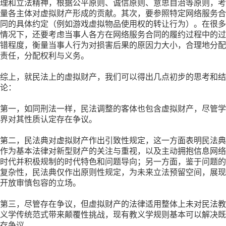
理和立法精神，根据公平原则、诚信原则、意思自治等原则，考
量各主体对虚拟财产形成的贡献。其次，要参照特定网络服务合
同的具体约定（例如游戏虚拟物品使用权的转让行为）。在很多
情况下，还要考虑当事人各方在网络服务合同的履约过程中的过
错程度，衡量当事人行为对损害后果的原因力大小，合理地分配
责任，分配权利与义务。
综上，就民法上的虚拟财产，我们可以得出几点初步的思考和结
论：
第一，如同刑法一样，民法调整的客体也包含虚拟财产，尽管学
界对其性质认定存在争议。
第二，民法典对虚拟财产作出引致性规定，这一方面表明民法典
作为基本法律对新型财产的关注与重视，以及主动拥抱信息网络
时代并积极规制的时代特色和问题导向；另一方面，鉴于问题的
复杂性，民法典仅作出原则性规定，为未来立法预留空间，展现
开放审慎包容的立场。
第三，尽管存在争议，但虚拟财产的法律适用整体上未对民法教
义学传统范式带来颠覆性挑战，现有教义学规则基本可以解决既
存争议。