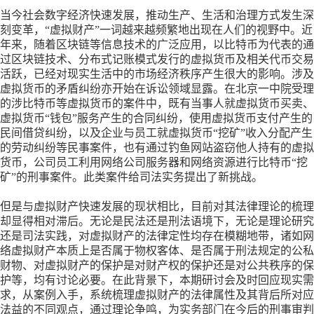
当今社会数字经济快速发展，推动生产、生活和治理方式发生深
刻变革，
“虚拟财产”一词越来越频繁地出现在人们的视野中。近
年来，随着区块链等信息技术的广泛应用，以比特币为代表的通
过区块链技术、分布式记账模式发行的虚拟货币及相关代币交易
活跃，已经对现实生活中的市场经济秩序产生很大的影响。涉及
虚拟货币的矛盾纠纷亦开始在诉讼领域显露。在北京一中院受理
的涉比特币等虚拟货币的案件中，既有当事人就虚拟货币买卖、
虚拟货币“钱包”服务产生的合同纠纷，使用虚拟货币支付产生的
民间借贷纠纷，以及企业与员工就虚拟货币“挖矿”收入分配产生
的劳动纠纷等民事案件，也有通过钓鱼网站盗窃他人持有的虚拟
货币，公司员工利用网络公司服务器和网络资源进行比特币“挖
矿”的刑事案件。此类案件给司法实务提出了新挑战。
但是与虚拟财产快速发展的现状相比，目前对其法律理论的梳理
却显得相对滞后。无论是民法还是刑法语境下，无论是理论研究
还是司法实践，对虚拟财产的法律定性均存在模糊地带，诸如网
络虚拟财产本质上是否属于物权客体、是否属于刑法规定的公私
财物、对虚拟财产的保护是对财产权的保护还是对公共秩序的保
护等，均有讨论必要。在此背景下，本期研讨会及时回应现实需
求，从案例入手，系统梳理虚拟财产的法律属性及其背后所对应
法益的不同观点，通过理论争鸣，为实务部门在今后的刑事审判