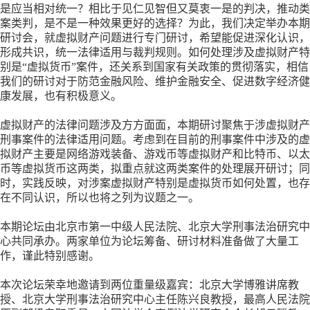
是应当相对统一？相比于见仁见智但又莫衷一是的判决，推动类
案类判，是不是一种效果更好的选择？为此，我们决定举办本期
研讨会，就虚拟财产问题进行专门研讨，希望能促进深化认识，
形成共识，统一法律适用与裁判规则。如何处理涉及虚拟财产特
别是“虚拟货币”案件，还关系到国家有关政策的贯彻落实，相信
我们的研讨对于防范金融风险、维护金融安全、促进数字经济健
康发展，也有积极意义。
虚拟财产的法律问题涉及方方面面，本期研讨聚焦于涉虚拟财产
刑事案件的法律适用问题。考虑到在目前的刑事案件中涉及的虚
拟财产主要是网络游戏装备、游戏币等虚拟财产和比特币、以太
币等虚拟货币这两类，拟重点就这两类案件的处理展开研讨；同
时，实践反映，对涉案虚拟财产特别是虚拟货币如何处置，也存
在不同认识，所以也将之列为议题之一。
本期论坛由北京市第一中级人民法院、北京大学刑事法治研究中
心共同承办。两家单位为论坛筹备、研讨材料准备做了大量工
作，谨此特别感谢。
本次论坛荣幸地邀请到两位重量级嘉宾：北京大学博雅讲席教
授、北京大学刑事法治研究中心主任陈兴良教授，最高人民法院