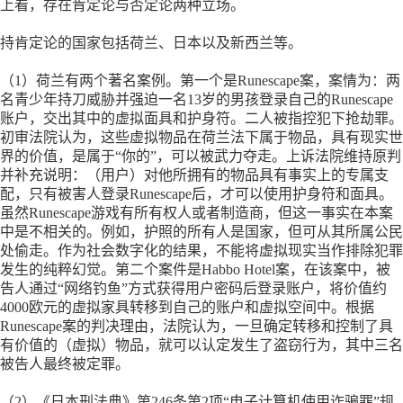
上看，存在肯定论与否定论两种立场。
持肯定论的国家包括荷兰、日本以及新西兰等。
（
1）荷兰有两个著名案例。第一个是Runescape案，案情为：两
名青少年持刀威胁并强迫一名13岁的男孩登录自己的Runescape
账户，交出其中的虚拟面具和护身符。二人被指控犯下抢劫罪。
初审法院认为，这些虚拟物品在荷兰法下属于物品，具有现实世
界的价值，是属于“你的”，可以被武力夺走。上诉法院维持原判
并补充说明：（用户）对他所拥有的物品具有事实上的专属支
配，只有被害人登录Runescape后，才可以使用护身符和面具。
虽然Runescape游戏有所有权人或者制造商，但这一事实在本案
中是不相关的。例如，护照的所有人是国家，但可从其所属公民
处偷走。作为社会数字化的结果，不能将虚拟现实当作排除犯罪
发生的纯粹幻觉。第二个案件是Habbo Hotel案，在该案中，被
告人通过“网络钓鱼”方式获得用户密码后登录账户，将价值约
4000欧元的虚拟家具转移到自己的账户和虚拟空间中。根据
Runescape案的判决理由，法院认为，一旦确定转移和控制了具
有价值的（虚拟）物品，就可以认定发生了盗窃行为，其中三名
被告人最终被定罪。
（
2）《日本刑法典》第246条第2项“电子计算机使用诈骗罪”规