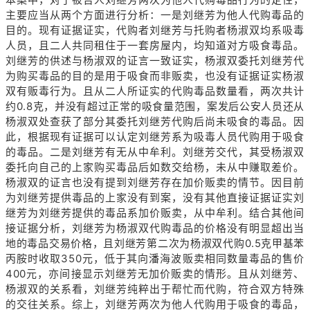
主要应当从两个方面进行分析：一是刘继芳为他人代购毒品的
目的。现有证据证实，代购者刘继芳与托购者杨淑双均系吸毒
人员，且二人共同租住于一套房屋内，均知道对方吸食毒品。
刘继芳的供述与杨淑双的证言一致证实，杨淑双委托刘继芳代
为购买毒品的目的是用于吸食而非贩卖，也没有证据证实杨淑
双有贩毒行为。且从二人所证实的代购毒品数量看，两次共计
约0.8克，并没有超过正常的吸食量范围，案发后公安人员还从
杨淑双处查获了部分其委托刘继芳代购后尚未吸食的毒品。因
此，根据现有证据可以认定刘继芳系为吸毒人员代购用于吸食
的毒品。二是刘继芳有无从中牟利。刘继芳交代，其受杨淑双
委托向自己的上家购买毒品后如数交给杨，未从中赚取差价。
杨淑双的证言也没有提到刘继芳存在加价贩卖的情节。因目前
为刘继芳提供毒品的上家没有到案，没有其他直接证据证实刘
继芳为刘继芳提供的毒品系加价贩卖，从中牟利。结合其他间
接证据分析，刘继芳为杨淑双代购毒品的价格没有明显超出当
地的毒品交易价格，且刘继芳第二次为杨淑双代购0.5克甲基苯
丙胺时收取350元，低于其向潘海波贩卖相同数量毒品的售价
400元，亦间接显示刘继芳无加价贩卖的情形。且从刘继芳、
杨淑双的关系看，刘继芳纯粹出于帮忙而代购，符合双方特殊
的交往关系。综上，刘继芳两次为他人代购用于吸食的毒品，