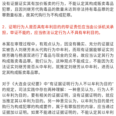
没有证据证实其有加价贩卖的行为，不能认定其构成贩卖毒品
犯罪，且因刘继芳代购毒品的数量未达到非法持有毒品罪的定
罪数量标准，故其代购行为不构成犯罪。
2．证明行为人是否具有牟利目的的举证责任应当由公诉机关承
担，举证不能的，应当依法认定行为人不具有牟利目的。
本案在审理过程中，有观点认为，因没有确实、充分的证据证
实被告人刘继芳未从代购行为中牟利，而现有证据能够证实刘
继芳确与杨淑双进行了毒品与现金的交易，故应当认定其行为
构成贩卖毒品罪。我们认为，这种观点不能成立，不能因为无
法证实刘继芳是否从中牟利，就推定刘继芳从中牟利，进而认
定其构成贩卖毒品罪。
对于《大连会议纪要》中“有证据证明行为人不以牟利为目的”
的规定，司法实践中存在两种理解：一种意见认为，行为人不
以牟利为目的，要有相关的证据证明，没有证据证明的，就应
当推定其以牟利为目的。另一种意见认为，以牟利为目的是代
购行为构成犯罪的构成要件，属于有罪指控的内容，应当通过
证据加以证明。如果不能通过证据证明的，不能认定其以牟利