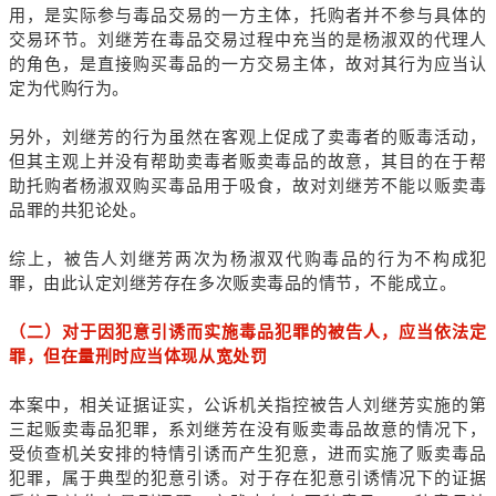
用，是实际参与毒品交易的一方主体，托购者并不参与具体的
交易环节。刘继芳在毒品交易过程中充当的是杨淑双的代理人
的角色，是直接购买毒品的一方交易主体，故对其行为应当认
定为代购行为。
另外，刘继芳的行为虽然在客观上促成了卖毒者的贩毒活动，
但其主观上并没有帮助卖毒者贩卖毒品的故意，其目的在于帮
助托购者杨淑双购买毒品用于吸食，故对刘继芳不能以贩卖毒
品罪的共犯论处。
综上，被告人刘继芳两次为杨淑双代购毒品的行为不构成犯
罪，由此认定刘继芳存在多次贩卖毒品的情节，不能成立。
（二）对于因犯意引诱而实施毒品犯罪的被告人，应当依法定
罪，但在量刑时应当体现从宽处罚
本案中，相关证据证实，公诉机关指控被告人刘继芳实施的第
三起贩卖毒品犯罪，系刘继芳在没有贩卖毒品故意的情况下，
受侦查机关安排的特情引诱而产生犯意，进而实施了贩卖毒品
犯罪，属于典型的犯意引诱。对于存在犯意引诱情况下的证据