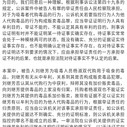
为目的。我们同意后一种理解。根据刑事诉讼法第四十九条的
规定，公诉案件中被告人有罪的举证责任由人民检察院承担。
对于为吸毒者代购毒品的行为，公诉机关若要指控行为人为他
人代购毒品的行为构成贩卖毒品罪，应当举证证明行为人具有
牟利目的，举证不能的，不能认定其具有牟利的目的。刑事诉
讼证明有时并不能证明某一待证事实确实存在，待证事实常常
会处于一种模棱两可的状态，既没有确实、充分的证据证实待
证事实存在，也不能明确认定待证事实不存在，在对待证事实
的证明达不到要求的情况下，应由承担举证责任的一方承担举
证不利的后果，也就是承担法院对待证事实不予认定的后果。
本案中，被告人刘继芳为吸毒人员杨淑双代购用于吸食的毒
品，刘继芳有无从中牟利，关系到其是否构成贩卖毒品犯罪。
刘继芳否认其从代购行为中获利，辩称其没有加价贩卖毒品，
向刘继芳提供毒品的上家没有归案，托购者杨淑双也不能证实
刘继芳为其提供的毒品系加价贩卖，故现有证据不足以证实刘
继芳有以牟利为目的为他人代购毒品的行为，根据举证责任的
归责原则，应当由公诉机关对该事实承担举证责任，如公诉机
关提供的证据达不到确实、充分的证明标准，则公诉机关承担
指控的罪名不能成立的后果。一审法院在公诉机关提供的证实
刘继芳牟利的证据未达相应证明标准的情况下，以“无法证实刘