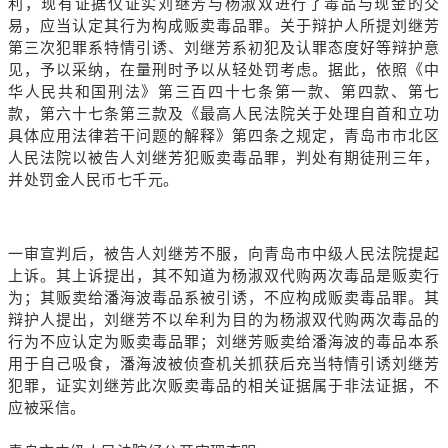
利，现有证据仅证实刘继芳与杨淑双进行了毒品与现金的交
易，应当认定其行为构成贩卖毒品罪。关于辩护人所提刘继芳
第三次犯罪系特情引诱、刘继芳系初犯及认罪态度好等辩护意
见，予以采纳，在量刑时予以从轻处罚考虑。据此，依照《中
华人民共和国刑法》第三百四十七条第一款、第四款、第七
款，第六十七条第三款及《最高人民法院关于处理自首和立功
具体应用法律若干问题的解释》第四条之规定，青岛市市北区
人民法院以被告人刘继芳犯贩卖毒品罪，判处有期徒刑三年，
并处罚金人民币七千元。
一审宣判后，被告人刘继芳不服，向青岛市中级人民法院提起
上诉。其上诉提出，其不知道为杨淑双代购两次毒品是贩卖行
为；其贩卖给潘海波毒品系被引诱，不应构成贩卖毒品罪。其
辩护人提出，刘继芳不以牟利为目的为杨淑双代购两次毒品的
行为不应认定为贩卖毒品罪；刘继芳贩卖给潘海波的毒品本系
用于自己吸食，潘海波被侦查机关抓获后充当特情引诱刘继芳
犯罪，证实刘继芳此次贩卖毒品的相关证据属于非法证据，不
应被采信。