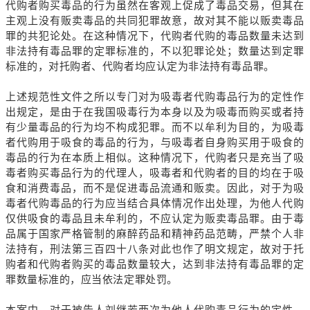
代购者购买毒品的行为虽然在客观上促成了毒品交易，但其在
主观上没有贩卖毒品的共同犯罪故意，故对其不能以贩卖毒品
罪的共犯论处。在这种情况下，代购者代购的毒品数量未达到
非法持有毒品罪的定罪标准的，不以犯罪论处；数量达到定罪
标准的，对托购者、代购者均应认定为非法持有毒品罪。
上述规范性文件之所以专门对为吸毒者代购毒品行为的定性作
出规定，是由于在我国吸毒行为本身以及为吸毒而购买或者持
有少量毒品的行为均不构成犯罪。而不以牟利为目的，为吸毒
者代购用于吸食的毒品的行为，与吸毒者自身购买用于吸食的
毒品的行为在本质上相似。这种情况下，代购者只是充当了吸
毒者购买毒品行为的代理人，吸毒者和代购者的目的均在于吸
食和消费毒品，而不是促进毒品流通和贩卖。因此，对于为吸
毒者代购毒品的行为应当结合具体情况作出处理，为他人代购
仅供吸食的毒品且未牟利的，不应认定为贩卖毒品罪。由于毒
品属于国家严格管制的麻醉药品和精神药品范畴，严禁个人非
法持有，刑法第三百四十八条对此也作了明文规定，故对于托
购者和代购者购买的毒品数量较大，达到非法持有毒品罪的定
罪数量标准的，应当依法定罪处罚。
本案中，对于被告人刘继芳两次为他人代购毒品行为的定性，