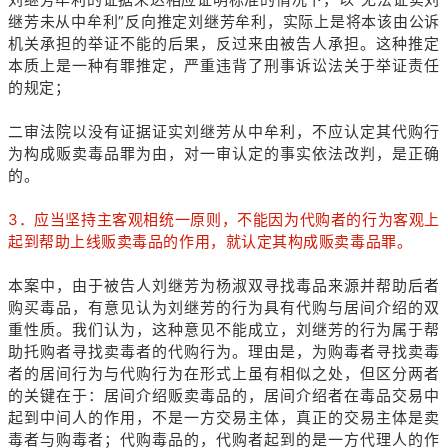
继芳未从中牟利”反向推定刘继芳牟利，实际上是将本该由公诉
机关承担的举证不能的后果，反过来由被告人承担。这种推定
本质上是一种有罪推定，严重违背了刑事诉讼法关于举证责任
的规定；
二审法院以没有证据证实刘继芳从中牟利，不应认定其代购行
为构成贩卖毒品罪为由，对一审认定的事实依法改判，是正确
的。
3．应当坚持主客观相统一原则，不能因为代购者的行为客观上
起到帮助上线贩卖毒品的作用，就认定其构成贩卖毒品罪。
本案中，由于被告人刘继芳为杨淑双寻找毒品来源并帮助后者
购买毒品，有意见认为刘继芳的行为具有代购与居间介绍的双
重性质。我们认为，这种意见不能成立，刘继芳的行为属于帮
助托购者寻找卖毒者的代购行为。理由是，为购毒者寻找卖毒
者的居间行为与代购行为在形式上虽有相似之处，但区分两者
的关键在于：居间介绍贩卖毒品的，居间介绍者在毒品交易中
起到中间人的作用，不是一方交易主体，真正的交易主体是卖
毒者与购毒者；代购毒品的，代购者起到的是一方代理人的作