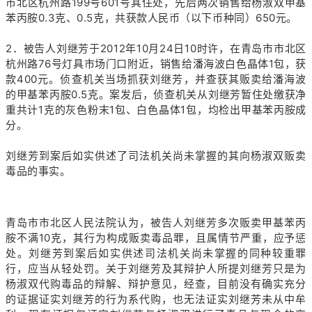
市北区杭州路199号601号其住处，先后两次销售给杨淑双甲基
苯丙胺0.3克、0.5克，共获款人民币（以下币种同）650元。
2．被告人刘继芳于2012年10月24日10时许，在青岛市市北区
杭州路76号灯具市场门口附近，销售给潘海波白色晶体1包，获
款400元。侦查机关当场抓获刘继芳，并查获其贩卖给潘海波
的甲基苯丙胺0.5克。案发后，侦查机关从刘继芳暂住处缴获净
重共计1克的灰色粉末1包、白色晶体1包，均检出甲基苯丙胺成
分。
刘继芳到案后如实供述了司法机关尚未掌握的其向杨淑双贩卖
毒品的事实。
青岛市市北区人民法院认为，被告人刘继芳多次贩卖甲基苯丙
胺不满10克，其行为构成贩卖毒品罪，且属情节严重，应予惩
处。刘继芳到案后如实供述司法机关尚未掌握的同种较重罪
行，应当从轻处罚。关于刘继芳及其辩护人所提刘继芳只是为
杨淑双代购毒品的辩解、辩护意见，经查，目前没有确实充分
的证据证实刘继芳的行为系代购，也无法证实刘继芳未从中牟