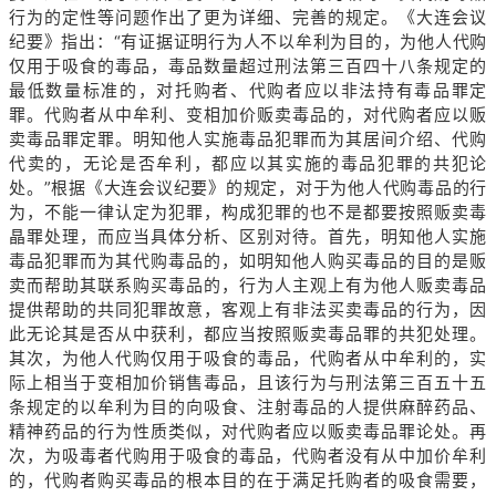
行为的定性等问题作出了更为详细、完善的规定。《大连会议
纪要》指出：“有证据证明行为人不以牟利为目的，为他人代购
仅用于吸食的毒品，毒品数量超过刑法第三百四十八条规定的
最低数量标准的，对托购者、代购者应以非法持有毒品罪定
罪。代购者从中牟利、变相加价贩卖毒品的，对代购者应以贩
卖毒品罪定罪。明知他人实施毒品犯罪而为其居间介绍、代购
代卖的，无论是否牟利，都应以其实施的毒品犯罪的共犯论
处。”根据《大连会议纪要》的规定，对于为他人代购毒品的行
为，不能一律认定为犯罪，构成犯罪的也不是都要按照贩卖毒
晶罪处理，而应当具体分析、区别对待。首先，明知他人实施
毒品犯罪而为其代购毒品的，如明知他人购买毒品的目的是贩
卖而帮助其联系购买毒品的，行为人主观上有为他人贩卖毒品
提供帮助的共同犯罪故意，客观上有非法买卖毒品的行为，因
此无论其是否从中获利，都应当按照贩卖毒品罪的共犯处理。
其次，为他人代购仅用于吸食的毒品，代购者从中牟利的，实
际上相当于变相加价销售毒品，且该行为与刑法第三百五十五
条规定的以牟利为目的向吸食、注射毒品的人提供麻醉药品、
精神药品的行为性质类似，对代购者应以贩卖毒品罪论处。再
次，为吸毒者代购用于吸食的毒品，代购者没有从中加价牟利
的，代购者购买毒品的根本目的在于满足托购者的吸食需要，