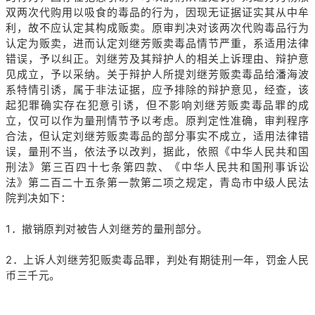
双两次代购用以吸食的毒品的行为，因现无证据证实其从中牟
利，故不应认定其构成贩卖。原审判决对该两次代购毒品行为
认定为贩卖，进而认定刘继芳贩卖毒品情节严重，系适用法律
错误，予以纠正。刘继芳及其辩护人的相关上诉理由、辩护意
见成立，予以采纳。关于辩护人所提刘继芳贩卖毒品给潘海波
系特情引诱，属于非法证据，应予排除的辩护意见，经查，该
起犯罪确实存在犯意引诱，但不影响刘继芳贩卖毒品罪的成
立，仅可以作为量刑情节予以考虑。原判定性准确，审判程序
合法，但认定刘继芳贩卖毒品的部分事实不成立，适用法律错
误，量刑不当，依法予以改判，据此，依照《中华人民共和国
刑法》第三百四十七条第四款、《中华人民共和国刑事诉讼
法》第二百二十五条第一款第二项之规定，青岛市中级人民法
院判决如下：
1．撤销原判对被告人刘继芳的量刑部分。
2．上诉人刘继芳犯贩卖毒品罪，判处有期徒刑一年，罚金人民
币三千元。