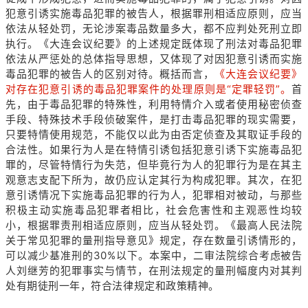
犯意引诱实施毒品犯罪的被告人，根据罪刑相适应原则，应当
依法从轻处罚，无论涉案毒品数量多大，都不应判处死刑立即
执行。《大连会议纪要》的上述规定既体现了刑法对毒品犯罪
依法从严惩处的总体指导思想，又体现了对因犯意引诱而实施
毒品犯罪的被告人的区别对待。概括而言，
《大连会议纪要》
对存在犯意引诱的毒品犯罪案件的处理原则是“定罪轻罚”。
首
先，由于毒品犯罪的特殊性，利用特情介入或者使用秘密侦查
手段、特殊技术手段侦破案件，是打击毒品犯罪的现实需要，
只要特情使用规范，不能仅以此为由否定侦查及其取证手段的
合法性。如果行为人是在特情引诱包括犯意引诱下实施毒品犯
罪的，尽管特情行为失范，但毕竟行为人的犯罪行为是在其主
观意志支配下所为，故仍应认定其行为构成犯罪。其次，在犯
意引诱情况下实施毒品犯罪的行为人，犯罪相对被动，与那些
积极主动实施毒品犯罪者相比，社会危害性和主观恶性均较
小，根据罪责刑相适应原则，应当从轻处罚。《最高人民法院
关于常见犯罪的量刑指导意见》规定，存在数量引诱情形的，
可以减少基准刑的30%以下。本案中，二审法院综合考虑被告
人刘继芳的犯罪事实与情节，在刑法规定的量刑幅度内对其判
处有期徒刑一年，符合法律规定和政策精神。