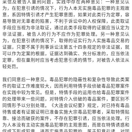
采信及被告人量刑问题，实践中存在两种意见：一种意见认
为，在犯意引诱的情况下，行为人本无实施毒品犯罪的主观故
意，系因特情引诱才产生犯罪意图，如果对此类行为定罪，容
易导致对无辜者的陷害，不利于诉讼中的人权保障，此类取证
手段应当视为非法取证，通过此类手段取得的证据应当认定为
非法证据，被告人的行为不应作为犯罪处理。另一种意见认
为，在犯意引诱的情况下，取得的证实行为人实施毒品交易的
证据，只要不属于刑事诉讼法第五十四条规定的非法证据，就
可以作为定案的根据，证据达到确实、充分标准的，应当依法
定罪，但在量刑时应当考虑犯意引诱的情节，对被告人依法从
轻处罚。
我们同意后一种意见。毒品犯罪的隐蔽性和复杂性导致此类案
件的取证工作难度较大，因而利用特情手段侦破毒品犯罪案件
在实践中较为常见。但是，特情手段的运用也给毒品犯罪案件
的处理带来一些问题，对特情介入侦破的毒品案件，要区别不
同情形予以分别处理。《大连会议纪要》规定，对已持有毒品
待售或者有证据证明已准备实施大宗毒品犯罪者，采取特情贴
靠、接洽而破获的案件，不存在犯罪引诱，应当依法处理。行
为人本没有主动实施毒品犯罪的主观意图，而是在特情诱惑和
促成下形成犯意，进而实施毒品犯罪的，属于犯意引诱。对因