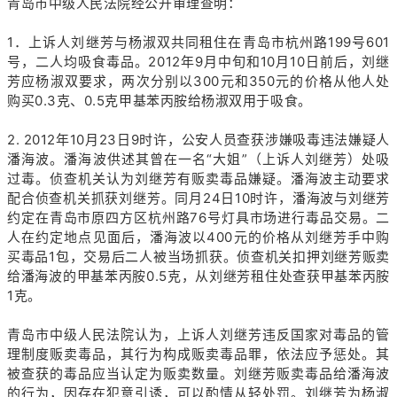
青岛市中级人民法院经公开审理查明：
1．上诉人刘继芳与杨淑双共同租住在青岛市杭州路199号601
号，二人均吸食毒品。2012年9月中旬和10月10日前后，刘继
芳应杨淑双要求，两次分别以300元和350元的价格从他人处
购买0.3克、0.5克甲基苯丙胺给杨淑双用于吸食。
2. 2012年10月23日9时许，公安人员查获涉嫌吸毒违法嫌疑人
潘海波。潘海波供述其曾在一名“大姐”（上诉人刘继芳）处吸
过毒。侦查机关认为刘继芳有贩卖毒品嫌疑。潘海波主动要求
配合侦查机关抓获刘继芳。同月24日10时许，潘海波与刘继芳
约定在青岛市原四方区杭州路76号灯具市场进行毒品交易。二
人在约定地点见面后，潘海波以400元的价格从刘继芳手中购
买毒品1包，交易后二人被当场抓获。侦查机关扣押刘继芳贩卖
给潘海波的甲基苯丙胺0.5克，从刘继芳租住处查获甲基苯丙胺
1克。
青岛市中级人民法院认为，上诉人刘继芳违反国家对毒品的管
理制度贩卖毒品，其行为构成贩卖毒品罪，依法应予惩处。其
被查获的毒品应当认定为贩卖数量。刘继芳贩卖毒品给潘海波
的行为，因存在犯意引诱，可以酌情从轻处罚。刘继芳为杨淑