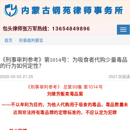
13654849896
包头律师张万军热线：
Tog
nav
首页
刑事裁判要旨
《刑事审判参考》第1014号：为吸食者代购少量毒品
的行为如何定性？
2020-05-03 21:25
3521
次阅读
《刑事审判参考》 总第99集 第1014号
刘继芳贩卖毒品案
——不以牟利为目的，为他人代购用于吸食的毒品，毒品数量未
达到非法持有毒品罪的定罪标准的，不应认定为犯罪