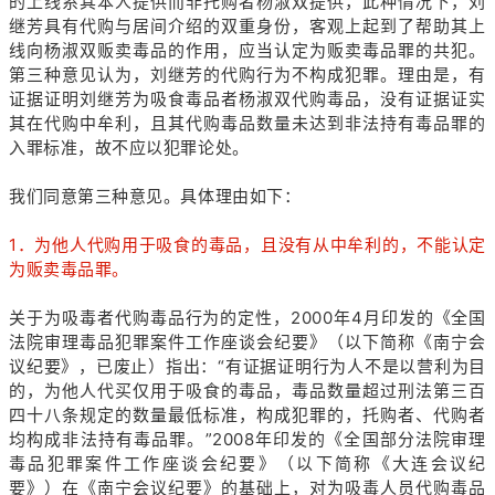
的上线系其本人提供而非托购者杨淑双提供，此种情况下，刘
继芳具有代购与居间介绍的双重身份，客观上起到了帮助其上
线向杨淑双贩卖毒品的作用，应当认定为贩卖毒品罪的共犯。
第三种意见认为，刘继芳的代购行为不构成犯罪。理由是，有
证据证明刘继芳为吸食毒品者杨淑双代购毒品，没有证据证实
其在代购中牟利，且其代购毒品数量未达到非法持有毒品罪的
入罪标准，故不应以犯罪论处。
我们同意第三种意见。具体理由如下：
1．为他人代购用于吸食的毒品，且没有从中牟利的，不能认定
为贩卖毒品罪。
关于为吸毒者代购毒品行为的定性，2000年4月印发的《全国
法院审理毒品犯罪案件工作座谈会纪要》（以下简称《南宁会
议纪要》，已废止）指出：“有证据证明行为人不是以营利为目
的，为他人代买仅用于吸食的毒品，毒品数量超过刑法第三百
四十八条规定的数量最低标准，构成犯罪的，托购者、代购者
均构成非法持有毒品罪。”2008年印发的《全国部分法院审理
毒品犯罪案件工作座谈会纪要》（以下简称《大连会议纪
要》）在《南宁会议纪要》的基础上，对为吸毒人员代购毒品