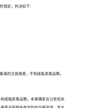
的规定，判决如下:
贩毒的主观故意，不构成贩卖毒品罪。
已构成贩卖毒品罪。本案确系在公安机关
携带毒品到预先商定好的交易现场，其主