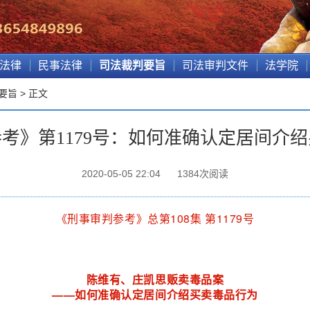
法律
民事法律
司法裁判要旨
司法审判文件
法学院
要旨
> 正文
考》第1179号：如何准确认定居间介
2020-05-05 22:04
1384
次阅读
《刑事审判参考》总第
108
集 第
1179
号
陈维有、庄凯思贩卖毒品案
——如何准确认定居间介绍买卖毒品行为