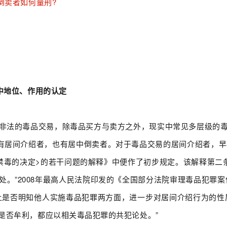
倒卖者如何量刑?
中地位、作用的认定
非法的毒品交易，除毒品买方与卖方之外，现实中常见多层级的
既有居间介绍者，也有居中倒卖者。对于毒品交易的居间介绍者，早在
禁毒的决定>的若干问题的解释》中便作了初步规定。该解释第二条
处。”2008年最高人民法院印发的《全国部分法院审理毒品犯罪案
上是否明知他人实施毒品犯罪两方面，进一步对居间介绍行为的性
是否牟利，都应以相关毒品犯罪的共犯论处。”