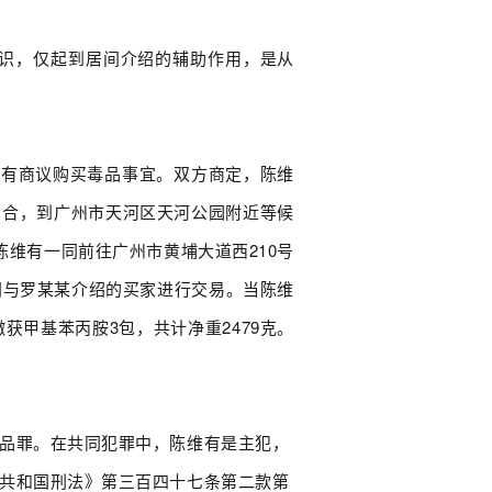
识，仅起到居间介绍的辅助作用，是从
维有商议购买毒品事宜。双方商定，陈维
会合，到广州市天河区天河公园附近等候
维有一同前往广州市黄埔大道西210号
间与罗某某介绍的买家进行交易。当陈维
甲基苯丙胺3包，共计净重2479克。
品罪。在共同犯罪中，陈维有是主犯，
共和国刑法》第三百四十七条第二款第