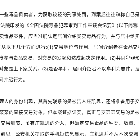
一些毒品倒卖者，为获取较轻的刑事处罚，到案后往往辩称自己
人民法院印发的《全国法院毒品犯罪审判工作座谈会纪要》(以下简称
卖毒品案件，应当准确认定居间介绍买卖毒品行为，并与居中倒
从以下几个方面进行:(1)交易地位与作用。居间介绍者在毒品
接参与毒品交易，对交易的发起和达成起决定作用。(2)共同犯罪
对象是上下家关系。(3)是否牟利。居间介绍者不以牟利为要件，
间介绍行为。
理人的身份出现，其首先联系的是被告人庄凯思，还将准备用于
某某的直接交易对象。但本案证据证实，真正与罗某某交易的是
谈交易细节，虽有庄凯思的介入，但确定交易毒品的种类、数量、
庄凯思。公安机关提取的手机短信息显示，庄凯思并不从本次交易