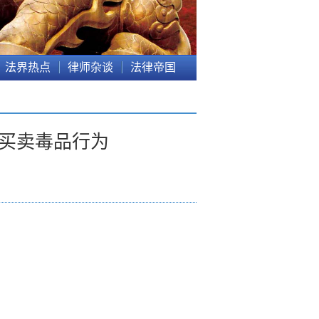
法界热点
律师杂谈
法律帝国
绍买卖毒品行为