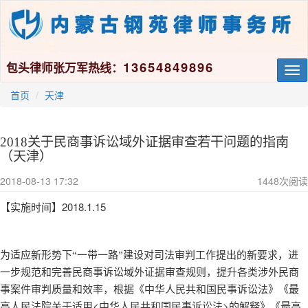
13654849896
包头律师张万军热线：
Tog
nav
首页
天津
2018关于民商事诉讼域外证据审查若干问题的指南
（天津）
2018-08-13 17:32
1448
次阅读
2018.1.15
【实施时间】
为适应新形势下“一带一路”建设对司法审判工作提出的新要求，进
一步规范和完善民商事诉讼域外证据审查规则，提升各类涉外民商
事案件审判质量和效率，根据《中华人民共和国民事诉讼法》《最
<
>
高人民法院关于适用
中华人民共和国民事诉讼法
的解释》《最高