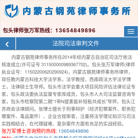
13654849896
包头律师张万军热线：
Tog
nav
法院司法审判文件
内蒙古钢苑律师事务所在2014年经内蒙古自治区司法厅依法
核准成立(许可证号 311500000989367702)。包头张万军律师(律师
执业证号：11502200620290924)，内蒙古钢苑律师事务所律师，
现任教内蒙古科技大学法学系，法学教授，西南政法大学法学博
士，法律硕士生导师。包头市法学会重大项目风险评估法律论证专
家，包头政法委执法监督专家库成员，包头市人大司法监督咨询专
家，包头市检察院第二期“1带N提素能补短板共成长”导师，包头江
苏商会法律顾问。张博士擅长于刑事辩护（经济犯罪案件、职务犯
罪案件、毒品案件）、企业合规审查，注重将法学理论知识与司法
实践相结合，在代理疑难、复杂案件方面有充足的实战经验。
张万军博士咨询预约热线:
13654849896