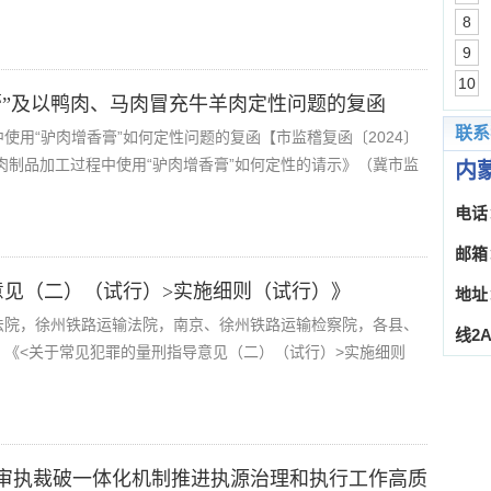
8
9
10
膏”及以鸭肉、马肉冒充牛羊肉定性问题的复函
联系
使用“驴肉增香膏”如何定性问题的复函【市监稽复函〔2024〕
在肉制品加工过程中使用“驴肉增香膏”如何定性的请示》（冀市监
内
电话：
邮箱：
意见（二）（试行）>实施细则（试行）》
地址
法院，徐州铁路运输法院，南京、徐州铁路运输检察院，各县、
线2A
《<关于常见犯罪的量刑指导意见（二）（试行）>实施细则
审执裁破一体化机制推进执源治理和执行工作高质