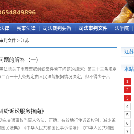
法律
民事法律
司法裁判要旨
司法审判文件
法学院
审判文件
>
江苏
江苏
问题的解答（一）
法院关于审理票据纠纷案件若干问题的规定》第三十三条规定
本站
第二百一十九条规定由人民法院根据情况决定，但不得少于六
1
2
3
4
纠纷诉讼服务指南》
5
障机动车交通事故当事人依法、正确、有效地行使诉讼权利，减少诉
6
和国民法典》《中华人民共和国民事诉讼法》《中华人民共和国
7