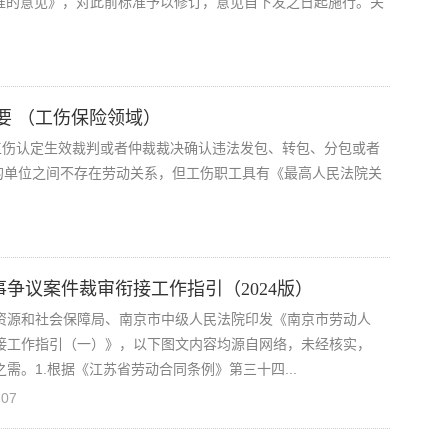
”标准的意见》，对此前标准予以修订，意见自下发之日起施行。关
要 （工伤保险领域）
工伤认定生效裁判或者仲裁裁决确认违法发包、转包、分包或者
的单位之间不存在劳动关系，但工伤职工具有《最高人民法院关
争议案件裁审衔接工作指引（2024版）
资源和社会保障局、南京市中级人民法院印发《南京市劳动人
接工作指引（一）》，以下图文内容均源自网络，未经核实，
需。1.根据《江苏省劳动合同条例》第三十四...
:07