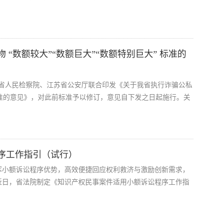
“数额较大”“数额巨大”“数额特别巨大” 标准的
江苏省人民检察院、江苏省公安厅联合印发《关于我省执行诈骗公私
”标准的意见》，对此前标准予以修订，意见自下发之日起施行。关
序工作指引（试行）
挥小额诉讼程序优势，高效便捷回应权利救济与激励创新需求，
近日，省法院制定《知识产权民事案件适用小额诉讼程序工作指