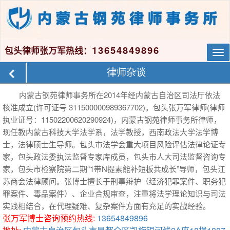
13654849896
包头律师张万军热线：
Tog
nav
律师杂谈
内蒙古钢苑律师事务所在2014年经内蒙古自治区司法厅依法
核准成立(许可证号 311500000989367702)。包头张万军律师(律师
执业证号：11502200620290924)，内蒙古钢苑律师事务所律师，
现任教内蒙古科技大学法学系，法学教授，西南政法大学法学博
士，法律硕士生导师。包头市法学会重大项目风险评估法律论证专
家，包头政法委执法监督专家库成员，包头市人大司法监督咨询专
家，包头市检察院第二期“1带N提素能补短板共成长”导师，包头江
苏商会法律顾问。张博士擅长于刑事辩护（经济犯罪案件、职务犯
罪案件、毒品案件）、企业合规审查，注重将法学理论知识与司法
实践相结合，在代理疑难、复杂案件方面有充足的实战经验。
张万军博士咨询预约热线:
13654849896