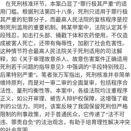
在死刑核准环节，本案凸显了
“罪行极其严重”的适
用门槛。根据刑法第四十八条，死刑只适用于罪行极
其严重的犯罪分子，而最高人民法院的复核程序是控
制死刑滥用的重要机制。韩某甲案中，法院认定其手
段残忍，如击打头部、捅戳下体和农药使用，不仅造
成被害人死亡，还带有侮辱性，加剧了社会危害性。
这种情节符合最高人民法院关于死刑适用的司法解
释，如《关于审理故意杀人、故意伤害案件正确适用
死刑若干问题的指导意见》中强调的“手段特别残忍、
后果特别严重”。笔者张万军指出，死刑核准并非简单
维持原判，而是对一审二审的全面复审，包括程序合
法性、量刑均衡性等。本案中，各级法院均注重程序
正义，如公开审理、被告人辩护权保障，这增强了裁
判的公信力。同时，该案反映了我国保留死刑但严格
限制的刑事政策，对于普通民众，它传递了“法不可
违、罪责自负”的法治观念，有助于培育理性解决冲突
的社会氛围。