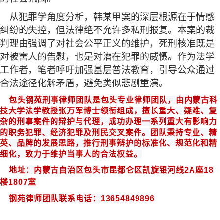
从犯罪学角度分析，韩某甲案的深层根源在于情感
纠纷的失控，但法律绝不允许多私刑报复。本案的裁
判理由强调了对社会公平正义的维护，死刑核准既是
对被害人的告慰，也是对潜在犯罪的威慑。作为法学
工作者，笔者呼吁加强基层普法教育，引导公众通过
合法途径化解矛盾，避免类似悲剧重演。
包头钢苑
刑事律师团队是
包头
专业律师团队，由内蒙古科
技大学法学教授
张万军博士领衔组成
，
擅长重大、疑难、复
杂的刑事案件的辩护与代理，成功办理一系列重大有影响力
的职务犯罪、经济犯罪及刑民交叉案件
。团队秉持专业、精
英、品牌的发展思路，推行刑事辩护的标准化、规范化和
精
细化
，致力于维护当事人的合法权益。
地址：内蒙古自治区包头市昆都仑区凯旋银河线
2A
座
18
楼
1807
室
钢苑律师
团队联系电话
：
13654849896