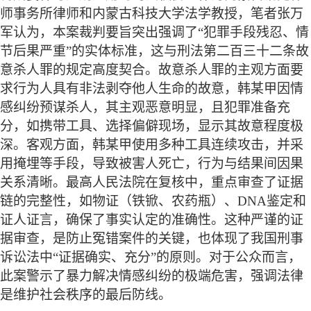
师事务所律师和内蒙古科技大学法学教授，笔者张万
军认为，本案裁判要旨突出强调了
“犯罪手段残忍、情
节后果严重”的实体标准，这与刑法第二百三十二条故
意杀人罪的规定高度契合。故意杀人罪的主观方面要
求行为人具有非法剥夺他人生命的故意，韩某甲因情
感纠纷预谋杀人，其主观恶意明显，且犯罪准备充
分，如携带工具、选择偏僻现场，显示其故意程度极
深。客观方面，韩某甲使用多种工具连续攻击，并采
用掩埋等手段，导致被害人死亡，行为与结果间因果
关系清晰。最高人民法院在复核中，重点审查了证据
链的完整性，如物证（铁锨、农药瓶）、DNA鉴定和
证人证言，确保了事实认定的准确性。这种严谨的证
据审查，是防止冤错案件的关键，也体现了我国刑事
诉讼法中“证据确实、充分”的原则。对于公众而言，
此案警示了暴力解决情感纠纷的极端危害，强调法律
是维护社会秩序的最后防线。