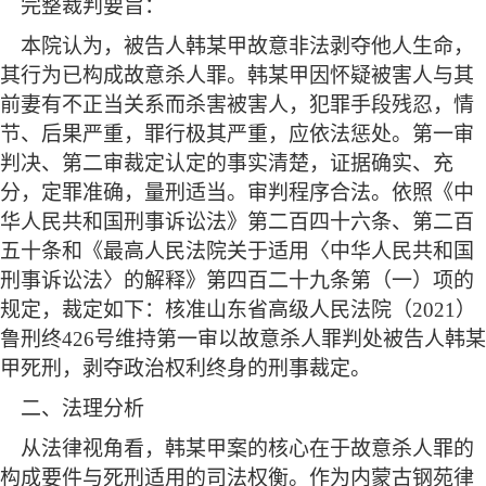
完整裁判要旨：
本院认为，被告人韩某甲故意非法剥夺他人生命，
其行为已构成故意杀人罪。韩某甲因怀疑被害人与其
前妻有不正当关系而杀害被害人，犯罪手段残忍，情
节、后果严重，罪行极其严重，应依法惩处。第一审
判决、第二审裁定认定的事实清楚，证据确实、充
分，定罪准确，量刑适当。审判程序合法。依照《中
华人民共和国刑事诉讼法》第二百四十六条、第二百
五十条和《最高人民法院关于适用〈中华人民共和国
刑事诉讼法〉的解释》第四百二十九条第（一）项的
规定，裁定如下：核准山东省高级人民法院（
2021）
鲁刑终426号维持第一审以故意杀人罪判处被告人韩某
甲死刑，剥夺政治权利终身的刑事裁定。
二、法理分析
从法律视角看，韩某甲案的核心在于故意杀人罪的
构成要件与死刑适用的司法权衡。作为内蒙古钢苑律