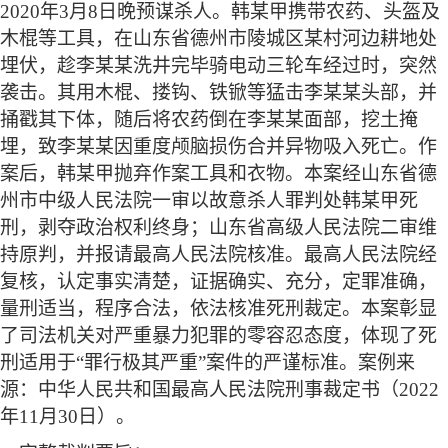
2020年3月8日晚预谋杀人。韩某甲携带农药、头盔及
木棍等工具，在山东省德州市陵城区某村河边耕地处
埋伏，趁李某某洗井完毕骑电动三轮车经过时，突然
袭击。其用木棍、搂钩、铁锨等猛击李某某头部，并
捅戳其下体，随后将农药倒在李某某面部，挖土掩
埋，致李某某因重度颅脑损伤合并异物吸入死亡。作
案后，韩某甲抛弃作案工具和衣物。本案经山东省德
州市中级人民法院一审以故意杀人罪判处韩某甲死
刑，剥夺政治权利终身；山东省高级人民法院二审维
持原判，并报请最高人民法院核准。最高人民法院经
复核，认定事实清楚，证据确实、充分，定罪准确，
量刑适当，程序合法，依法核准死刑裁定。本案彰显
了司法机关对严重暴力犯罪的零容忍态度，体现了死
刑适用于“罪行极其严重”案件的严谨标准。案例来
源：中华人民共和国最高人民法院刑事裁定书（2022
年11月30日）。