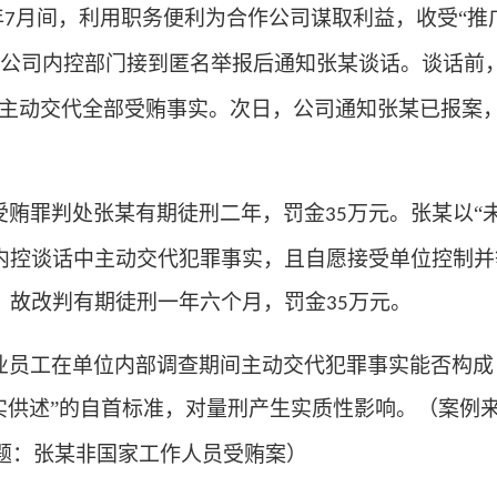
年
月间，利用职务便利为合作公司谋取利益，收受“推广
7
公司内控部门接到匿名举报后通知张某谈话。谈话前
并主动交代全部受贿事实。次日，公司通知张某已报案
受贿罪判处张某有期徒刑二年，罚金
万元。张某以“
35
内控谈话中主动交代犯罪事实，且自愿接受单位控制并
，故改判有期徒刑一年六个月，罚金
万元。
35
业员工在单位内部调查期间主动交代犯罪事实能否构成
实供述”的自首标准，对量刑产生实质性影响。（案例
题：张某非国家工作人员受贿案）