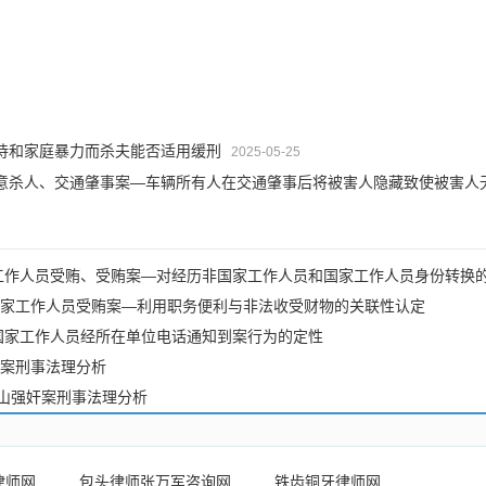
待和家庭暴力而杀夫能否适用缓刑
2025-05-25
意杀人、交通肇事案—车辆所有人在交通肇事后将被害人隐藏致使被害人
工作人员受贿、受贿案—对经历非国家工作人员和国家工作人员身份转换
家工作人员受贿案—利用职务便利与非法收受财物的关联性认定
国家工作人员经所在单位电话通知到案行为的定性
案刑事法理分析
某山强奸案刑事法理分析
律师网
包头律师张万军咨询网
铁齿铜牙律师网