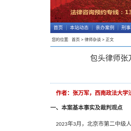
首页
本站动态
亲办案例
刑事
您的位置:
首页
>
律师杂谈
> 正文
包头律师张
作者
：张万军，西南政法大学
一、本案基本事实及裁判观点
年
月，北京市第二中级
2023
3