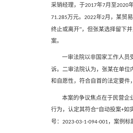
采销经理，于
年
月至
2017
7
2020
万元。
年
月，某贸易
71.285
2022
2
终止或离开”，但张某选择留下
案。
一审法院以非国家工作人员
诉。二审法院认为，张某在单位
和自愿性，符合自首的法定要件
本案的争议焦点在于民营企
行为，认定其符合
“自动投案
如
+
号：
，案例标
2023-03-1-094-001