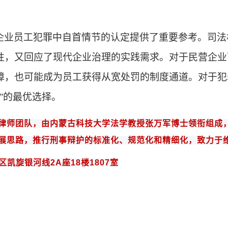
企业员工犯罪中自首情节的认定提供了重要参考。司法
性，又回应了现代企业治理的实践需求。对于民营企业
障，也可能成为员工获得从宽处罚的制度通道。对于犯
”的最优选择。
律师团队，由内蒙古科技大学法学教授
张万军博士领衔组成
展思路，推行刑事辩护的标准化、规范化和
精细化
，致力于
区凯旋银河线
2A
座
18
楼
1807
室