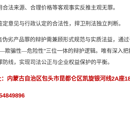
用合法来源、合理价格等客观事实反推主观无罪。
鉴定意见与行政认定的合法性，捍卫
刑法
独立判断。
售伪劣产品罪的辩护需兼顾形式规范与实质法益，通过
量—欺骗性—危险性”三位一体的辩护逻辑。唯有深入
罪防线，实现司法公正与企业权益保护的平衡。
址：内蒙古自治区包头市昆都仑区凯旋银河线
2A
座
1
54849896