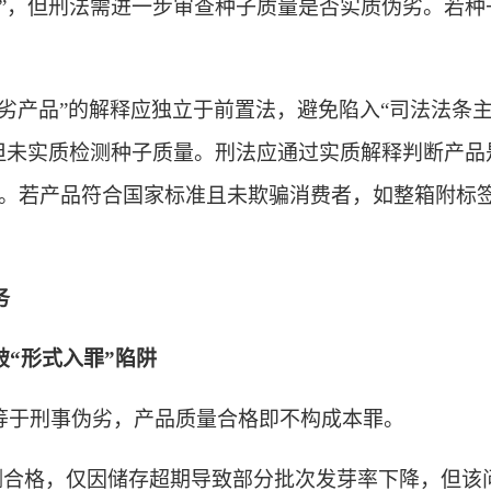
子”，但刑法需进一步审查种子质量是否实质伪劣。若
伪劣产品”的解释应独立于前置法，避免陷入“司法法条
但未实质检测种子质量。刑法应通过实质解释判断产品是
见。若产品符合国家标准且未欺骗消费者
，
如整箱附标
务
破
“形式入罪”陷阱
等于刑事伪劣，产品质量合格即不构成本罪。
测合格，仅因储存超期导致部分批次发芽率下降，但该