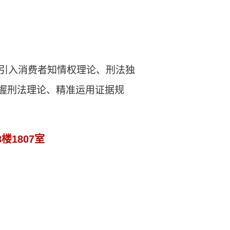
引入消费者知情权理论、刑法独
把握刑法理论、精准运用证据规
8
楼
1807
室