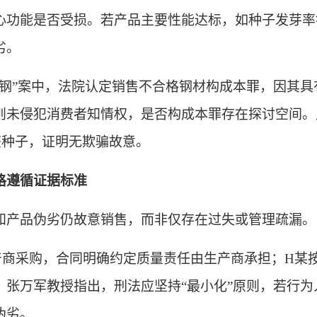
心功能是否受损。若产品主要性能达标
，
如种子发芽率
劣。
钢”
案
中，法院认定销售不合格钢材构成本罪，因其具
则未侵犯消费者知情权，
是否
构成本罪
存在探讨空间
。
签种子，证明无欺骗故意。
格遵循证据标准
知产品伪劣仍故意销售，而非仅存在过失或管理疏漏。
产商采购，合同明确约定质量责任由生产商承担；H某
。
张万军
教授指出，刑法应坚持
“最小化”原则，若行
伪劣。