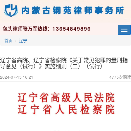
13654849896
包头律师张万军热线：
Tog
nav
首页
辽宁
辽宁省高院、辽宁省检察院《关于常见犯罪的量刑指
导意见（试行）》实施细则（二）（试行）
2024-07-15 16:21
4775
次阅读