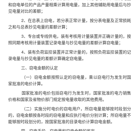
和窃电单位的产品产量相乘计算用电量，加上其他辅助用电量后与抄
见电量对比的差额；
2
、在总表上窃电，若分表正常计量，按分表电量及正常损
之和与总表抄见电量的差额计算；
3
、专台或专线供电，装有考核用计量装置并正确计量的，
照同期考核用计量装置记录电量与抄见电量的差额计算窃电量；
4
、装有负荷监控装置并正常计量的，按照负荷监控装置的
录电量与抄见电量的差额计算确定窃电量。
三、窃电金额的认定
（一）窃电金额按照认定的窃电量，乘以窃电行为发生时
家批准的电价计算。
国家批准的电价包括窃电行为发生时，国家批准的电力销
价格和国家及省物价部门规定按电量收取的其他费用。
（二）实施分时电价的窃电用户，所窃电量能够按时段划
的，窃电金额按各时段的窃电量和应执行电价分别计算；所窃电量不
能够按时段划分的，按国家批准的目录电价计算窃电金额。