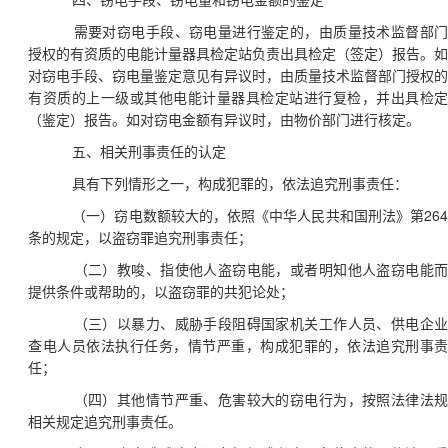
四、窃电手段、窃电量和窃电金额的鉴定
需要对窃电手段、窃电量进行鉴定的，由质量技术监督部
授权的有资质的电能计量器具检定站负责出具检定（签定）报告。如
对窃电手段、窃电量鉴定意见有异议时，由质量技术监督部门授权的
有资质的上一级或其他电能计量器具检定站进行复检，并出具检定
（鉴定）报告。如对窃电金额有异议时，由物价部门进行核定。
五、相关刑事责任的认定
具有下列情形之一，构成犯罪的，依法追究刑事责任：
26
（一）窃电数额较大的，依照《中华人民共和国刑法》第
条的规定，以盗窃罪追究刑事责任；
（二）教唆、指使他人盗窃电能，或者明知他人盗窃电能
提供条件或帮助的，以盗窃罪的共犯论处；
（三）以暴力、威胁手段阻碍国家机关工作人员、供电企
查电人员依法执行任务，情节严重，构成犯罪的，依法追究刑事责
任；
（四）其他情节严重、危害较大的窃电行为，按照法律法
相关规定追究刑事责任。