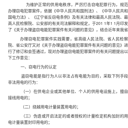
为维护正常的供用电秩序，严厉打击窃电犯罪行为，规范
办理窃电犯罪案件，依据《中华人民共和国刑法》、《中华人民共和
国电力法》、《辽宁省反窃电条例》及有关法律和最高人民法院、最
201 1
1 1
高人民检察院、公安部的有关司法解释和规定，于
年
月印发
了《关于办理盗窃电能犯罪案件有关问题的意见》，结合近年来我省
办理窃电犯罪案件实践需要，省高级人民法院、省人民检察
院、省公安厅又对《关于办理盗窃电能犯罪案件有关问题的意见》进
行了修订和会签通过，现对办理盗窃电能犯罪案件的有关问题提出以
下工作意见：
一、窃电行为的认定
盗窃电能是指行为人以非法占有电能为目的，采取下列手
非法用电的行为：
（一）在供电企业或其他单位、个人的供用电设施上，擅
接线用电的；
（二）绕越用电计量装置用电的；
（三）伪造或开启法定的或者授权的计量检定机构加封的
电计量装置封印用电的；