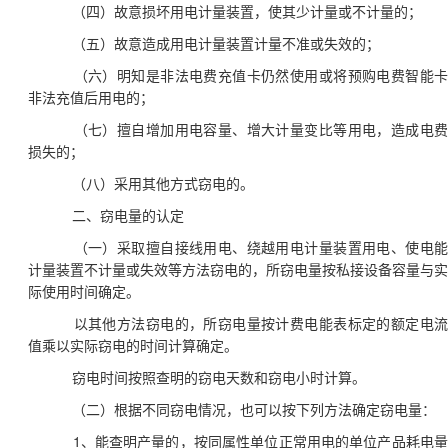
（四）故意损坏用电计量装置，使其少计量或不计量的；
（五）故意造成用电计量装置计量不准或失效的；
（六）明知是非法电费充值卡仍然使用或将预购电费智能
非法充值后用电的；
（七）擅自增加用电容量、增大计量变比等用电，造成电
损失的；
（八）采用其他方式窃电的。
二、窃电量的认定
（一）采取擅自接线用电、绕越用电计量装置用电、使电
计量装置不计量或失效等方法窃电的，所窃电量按私接设备容量与实
际使用时间确定。
以其他方法窃电的，所窃电量按计费电能表标定的额定电
值乘以实际窃电的时间计算确定。
窃电时间按照查明的窃电天数和窃电小时计算。
（二）根据不同窃电情况，也可以按下列方法确定窃电量：
1
、能查明产量的，按同属性单位正常用电的单位产品耗电