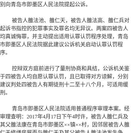
别向青岛市即墨区人民法院提起公诉。
被告人雒法池、雒仁天，被告人雒法高、雒仁兵对
起诉书指控的犯罪事实及罪名均无异议。两案四被告人
均真诚悔罪，并主动提出适用认罪认罚程序处理，青岛
市即墨区人民法院据此建议公诉机关启动认罪认罚程
序。
控辩双方庭前进行了量刑协商和具结，公诉机关鉴
于四被告人均自愿认罪认罚，且已取得对方谅解，分别
建议判处四被告人有期徒刑十二至十八个月，可适用缓
刑。
青岛市即墨区人民法院适用普通程序审理本案。经
审理查明：2017年4月17日下午4时许，被告人雒仁兵及
其父雒法康在青岛市即墨区××镇××村，因邻居被告人雒
仁天修缮房屋而与雒仁天及其父被告人雒法池发生争