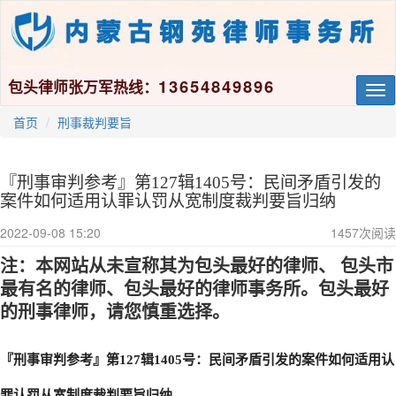
13654849896
包头律师张万军热线：
Tog
nav
首页
刑事裁判要旨
『刑事审判参考』第127辑1405号：民间矛盾引发的
案件如何适用认罪认罚从宽制度裁判要旨归纳
2022-09-08 15:20
1457
次阅读
注：本网站从未宣称其为包头最好的律师、
包头市
最有名的律师
、包头最好的律师事务所。包头最好
的刑事律师，请您慎重选择。
『刑事审判参考』第
127辑1405号：民间矛盾引发的案件如何适用认
罪认罚从宽制度
裁判要旨归纳