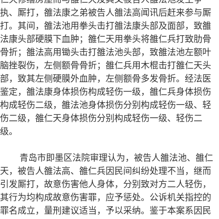
执、厮打，雒法康之弟被告人雒法高闻讯后赶来参与厮
打。其间，雒法池用拳头击打雒法康头部及面部，致雒
法康头部硬膜下血肿；雒仁天用拳头将雒仁兵打致肋骨
骨折；雒法高用锄头击打雒法池头部，致雒法池左额叶
脑挫裂伤，左侧额骨骨折；雒仁兵用木棍击打雒仁天头
部，致其左侧硬膜外血肿，左侧额骨多发骨折。经法医
鉴定，雒法康身体损伤构成轻伤一级，雒仁兵身体损伤
构成轻伤二级，雒法池身体损伤分别构成轻伤一级、轻
伤二级，雒仁天身体损伤分别构成轻伤一级、轻伤二
级。
青岛市即墨区法院审理认为，被告人雒法池、雒仁
天，被告人雒法高、雒仁兵因民间纠纷处理不当，继而
引发厮打，故意伤害他人身体，分别致对方二人轻伤，
其行为均构成故意伤害罪，应予惩处。公诉机关指控的
罪名成立，量刑建议适当，予以采纳。鉴于本案系因民