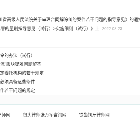
川省高级人民法院关于审理合同解除纠纷案件若干问题的指导意见》的通
犯罪的量刑指导意见（试行）>实施细则（试行）》上
2022-08-23
令的办法（试行）
交流”版块疑难问题解答
定委托机构的若干规定
必须具备这些条件
作若干问题的规定
律师网
包头律师张万军咨询网
铁齿铜牙律师网