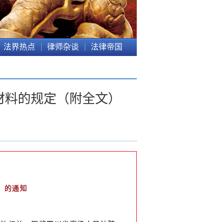
法界热点
律师杂谈
法律帝国
材料的规定（附全文）
》的通知