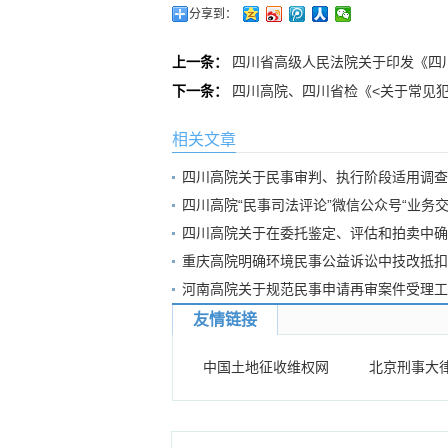
分享到：
上一条：
四川省高级人民法院关于印发《四
下一条：
四川高院、四川省检《<关于常见
相关文章
四川高院关于民事审判、执行阶段适用调查
四川高院“民事司法评论”微信公众号“业务
四川高院关于在委托鉴定、评估和拍卖中确
重庆高院明确环境民事公益诉讼中技改抵扣
河南高院关于规范民事申请再审案件受理工
友情链接
中国土地征收维权网
北京刑事大