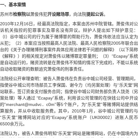
一、基本案情
检察院以
萧俊伟犯
开设赌场罪
，向法院
提起公诉
。
苏州市
2010
年12月16日，经最高法院指定，本案由苏州中院管辖。萧俊伟对公
诉机关指控的犯罪事实及罪名没有异议。辩护人提出如下辩护意见：
（l）谷中城公司的行为属于赌博罪的帮助行为，萧俊伟依法应当认定为
从犯；（2）本案应当按照最高人民法院、最高人民检察院2005年联合出
台的《关于办理赌博刑事案件具体应用法律若干问题的解释》（以下简称
《解释》）的相关规定对萧俊伟以赌博罪定罪量刑；（3）“Ecapay”系统
是自动运行的，赌资流转是在萧俊伟不知情的情况下完成的，不能以系统
自动收取赌资的数额追究萧俊伟的刑事责任。
法院经公开审理查明：被告人萧俊伟在负责谷中城公司经营、管理期间，
指使谷中城公司市场部员工李保国、谢今力（均另案处理）与“乐天堂”网
站联系，签订资金支付服务合同；指使谷中城公司财务部负责人饶尧（另
案处理）等人通过 “Ecapay”系统，利用该公司管理的在快钱公司中开设
的“merchant@mudvc．c0m”等5个账户，为“乐天堂”等赌博网站提供结
算服务，并从中收取服务费。其中，2010年1月，谷中城公司管理的与
“乐天堂”赌博网站对应的“Ecapay”系统账户（UK00002）进账人民币
6500余万元。
法院认为，被告人萧俊伟明知“乐天堂”网站是赌博网站，仍在中国境内为