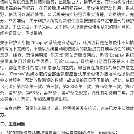
该网站提供资金支付结算服务，且数额巨大，情节严重，其行为构成开设
赌场罪的共同犯罪。在开设赌场共同犯罪中，萧俊伟起帮助作用，系从
犯，依法可以减轻处罚。公诉机关指控的犯罪事实清楚，证据确实、充
分，罪名准确：关于辩护人所提对萧俊伟应当按照赌博罪定罪量刑的辩护
意见，于法无据，不予采纳。关于辩护人所提萧俊伟系从犯的辩护意见，
经查证属实，予以采纳。
关于辩护人所提 “Ecapay”系统是自动运行，赌资流转是在萧俊伟不知情
的情况下完成的，不能以系统自动收取赌资的数额追究其刑事责任的辩护
意见。经查，萧俊伟明知 “乐天堂”网站是赌博网站，仍将“Ecapay”系统
提供其使用并收取手续费，无论“Ecapay”系统是自动运行还是人工运
行，都在萧俊伟的意识和意志范围之内，即包含在萧俊伟的概括故意之
中，“Ecapay”系统收取的全部金额都应当认定萧俊伟为赌博网站提供资
金支付服务，帮助收取赌资的数额，故该辩护意见不予采纳。据此，依照
《刑法》第六条第一款、第三款，第303条第二款，第25条第一款，第27
条，第52条，第53条，第35条，第47条之规定，判处有期徒刑二年，并
处罚金八十万元，附加适用驱逐出境。
一审宣判后，萧俊伟未提出上诉，检察机关没有抗诉，判决已发生法律效
。
力
二、主要问题
1
．明知是赌博网站而提供资金支付结算便利的行为，如何定性？