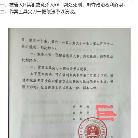
一、被告人H某犯故意杀人罪，判处死刑，剥夺政治权利终身。
二、作案工具尖刀一把依法予以没收。