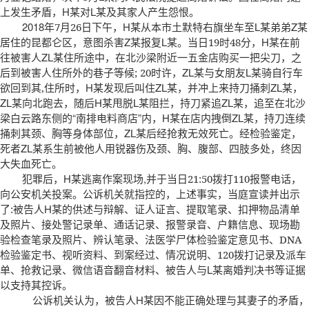
上发生矛盾，H某对L某及其家人产生怨恨。
2018
年
月
日下午，H某从本市土默特右旗坐车至L某弟弟Z某
7
26
居住的昆都仑区，意图杀害Z某报复L某。当日
时
分，H某在前
19
48
往被害人ZL某住所途中，在北沙梁附近一五金店购买一把尖刀，之
后到被害人住所外的巷子等候
时许，ZL某与女朋友L某骑自行车
; 20
欲回到其
住所时，H某发现后叫住ZL某，并冲上来持刀捅刺ZL某，
,
ZL某向北跑去，随后H某甩脱L某阻拦，持刀紧追ZL某，追至在北沙
梁白云路东侧的“南排电料商店”内，H某在店内拽倒ZL某，持刀连续
捅刺其颈、胸等身体部位，ZL某后经抢救无效死亡。经检验鉴定，
死者ZL某系生前被他人用锐器伤及颈、胸、腹部、四肢多处，终因
大失血死亡。
犯罪后，H某逃离作案现场,并于当日
拨打
报警电话，
21:50
110
向公安机关投案。公诉机关就指控的，上述事实，当庭宣读并出示
了
被告人H某的供述与辩解、证人证言、提取笔录、扣押物品清单
:
及照片、接处警记录单、通话记录、报警录音、户籍信息、现场勘
验检查笔录及照片、辨认笔录、法医学尸体检验鉴定意见书、
DNA
检验鉴定书、视听资料、到案经过、情况说明、
拨打记录及派车
120
单、抢救记录、微信语音翻音材料、被告人与L某离婚判决书等证据
以支持其控诉。
公诉机关认为，被告人H某因不能正确处理与其妻子的矛盾，