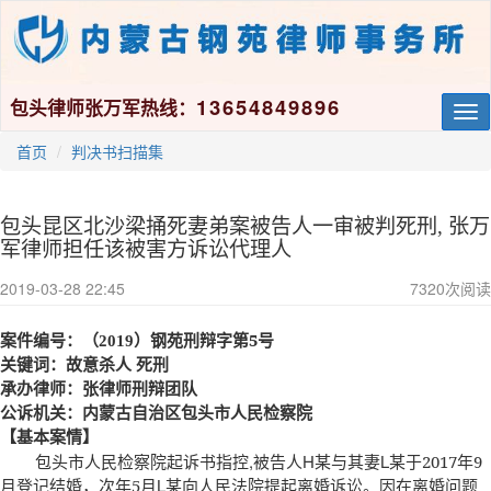
13654849896
包头律师张万军热线：
Tog
nav
首页
判决书扫描集
包头昆区北沙梁捅死妻弟案被告人一审被判死刑, 张万
军律师担任该被害方诉讼代理人
2019-03-28 22:45
7320
次阅读
5
案件编号：（2019）钢苑刑辩字第
号
关键词：故意杀人 死刑
承办律师：张律师刑辩团队
公诉机关：内蒙古自治区包头市人民检察院
【基本案情】
包头市人民检察院起诉书指控,被告人H某与其妻L某于
年
2017
9
月登记结婚，次年
月L某向人民法院提起离婚诉讼。因在离婚问题
5