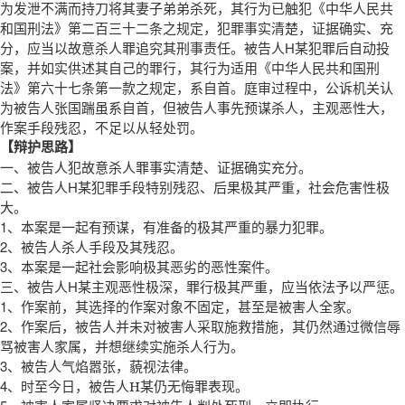
为发泄不满而持刀将其妻子弟弟杀死，其行为已触犯《中华人民共
和国刑法》第二百三十二条之规定，犯罪事实清楚，证据确实、充
分，应当以故意杀人罪追究其刑事责任。被告人H某犯罪后自动投
案，并如实供述其自己的罪行，其行为适用《中华人民共和国刑
法》第六十七条第一款之规定，系自首。庭审过程中，公诉机关认
为被告人张国踹虽系自首，但被告人事先预谋杀人，主观恶性大，
作案手段残忍，不足以从轻处罚。
【辩护思路】
一、被告人犯故意杀人罪事实清楚、证据确实充分。
二、被告人H某犯罪手段特别残忍、后果极其严重，社会危害性极
大。
1
、本案是一起有预谋，有准备的极其严重的暴力犯罪。
2
、被告人杀人手段及其残忍。
3
、本案是一起社会影响极其恶劣的恶性案件。
三、被告人H某主观恶性极深，罪行极其严重，应当依法予以严惩。
1
、作案前，其选择的作案对象不固定，甚至是被害人全家。
2
、作案后，被告人并未对被害人采取施救措施，其仍然通过微信辱
骂被害人家属，并想继续实施杀人行为。
3
、被告人气焰嚣张，藐视法律。
4
、时至今日，被告人
某仍无悔罪表现。
H