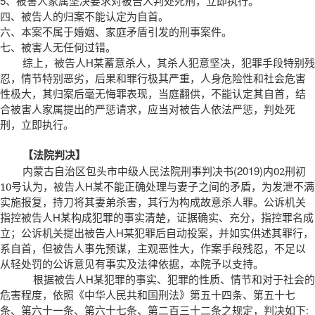
5
、被害人家属坚决要求对被告人判处死刑，立即执行。
四、被告人的归案不能认定为自首。
六、本案不属于婚姻、家庭矛盾引发的刑事案件。
七、被害人无任何过错。
综上，被告人H某蓄意杀人，其杀人犯意坚决，犯罪手段特别残
忍，情节特别恶劣，后果和罪行极其严重，人身危险性和社会危害
性极大，其归案后毫无悔罪表现，当庭翻供，不能认定其自首，结
合被害人家属提出的严惩请求，应当对被告人依法严惩，判处死
刑，立即执行。
【法院判决】
内蒙古自治区包头市中级人民法院刑事判决书(2019)内
刑初
02
号认为，被告人H某不能正确处理与妻子之间的矛盾，为发泄不满
10
实施报复，持刀将其妻弟杀害，其行为构成故意杀人罪。公诉机关
指控被告人H某构成犯罪的事实清楚，证据确实、充分，指控罪名成
立；公诉机关提出被告人H某犯罪后自动投案，并如实供述其罪行，
系自首，但被告人事先预谋，主观恶性大，作案手段残忍，不足以
从轻处罚的公诉意见有事实及法律依据，本院予以支持。
根据被告人H某犯罪的事实、犯罪的性质、情节和对于社会的
危害程度，依照《中华人民共和国刑法》第五十四条、第五十七
条、第六十一条、第六十七条、第二百三十二条之规定，判决如下: