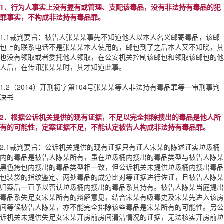
1．行为人事实上没有握有或管理、支配该毒品，没有非法持有毒品的犯
罪事实，不构成非法持有毒品罪。
1.1裁判要旨：被告人张某某事先不知道他人以本人名义邮寄毒品，该邮
包上的联系电话不是张某某本人使用的，邮包到了之后本人又不知晓，其
也没有领取或者委托他人领取，在公安机关控制该邮包和领取该邮包的他
人后，在传讯张某某时，其才知道此事。
1.2（2014）开刑初字第104号张某某等人非法持有毒品罪等一审刑事判
决书
2．根据公诉机关提供的现有证据，不足以完全排除搜出的毒品是他人所
有的可能性，定案证据不足，不能认定被告人构成非法持有毒品罪。
2.1裁判要旨：公诉机关提供的现有证据只有证人宋某的陈述证实垃圾桶
内的毒品是被告人陈某所有，虽在垃圾桶内搜出的毒品类型与被告人陈某
黑色挎包内搜出的毒品类型相一致，但公诉机关未提供垃圾桶内搜出毒品
包装袋的指纹鉴定、两处毒品的成分比对等证据进行佐证，且被告人陈某
归案后一直予以否认垃圾桶内搜出的毒品系其持有。被告人陈某当庭提出
毒品系失足女宋某所有的辩解意见，结合宋某有吸毒史及宋某先进入该房
间等候被告人陈某，亦不能完全排除该些毒品是宋某所有的可能性。另公
诉机关未提供失足女宋某开房前房间清洁情况的证据，无法核实开房前垃