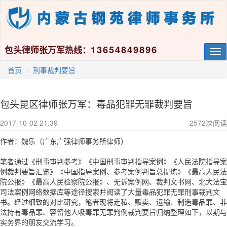
13654849896
包头律师张万军热线：
Tog
nav
首页
刑事裁判要旨
包头昆区律师张万军：毒品犯罪无罪裁判要旨
2017-10-02 21:39
2572
次阅读
作者：魏乐（广东广强律师事务所律师）
笔者通过《刑事审判参考》《中国刑事审判指导案例》《人民法院指导案
例裁判要旨汇览》《中国指导案例、参考案例判旨总提炼》《最高人民法
院公报》《最高人民检察院公报》、无诉案例网、裁判文书网、北大法宝
司法案例网络数据库等途径搜索并阅读了大量毒品犯罪无罪刑事裁判文
书。经过细致的对比研究，笔者现将走私、贩卖、运输、制造毒品罪、非
法持有毒品罪、容留他人吸毒罪无罪判例裁判要旨归纳整理如下，以期与
实务界的朋友交流学习。