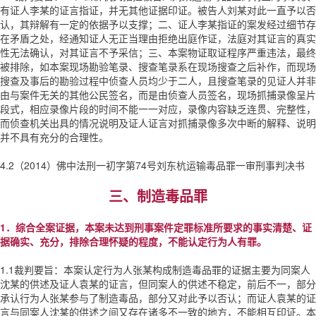
有证人李某的证言指证，并无其他证据印证。被告人刘某对此一直予以否
认，其辩解有一定的依据予以支撑；二、证人李某指证的案发经过细节存
在矛盾之处，经通知证人无正当理由拒绝出庭作证，法庭对其证言的真实
性无法确认，对其证言不予采信；三、本案物证取证程序严重违法，最终
被排除，如本案现场勘验笔录、搜查笔录系在现场搜查之后补作，而现场
搜查及事后的勘验过程中侦查人员均少于二人，且搜查笔录的见证人并非
由与案件无关的其他公民签名，而是由侦查人员签名，现场抓捕录像呈片
段式，相应录像片段的时间不能一一对应，录像内容缺乏连贯、完整性，
而侦查机关出具的情况说明及证人证言对抓捕录像多次中断的解释、说明
并不具有充分的合理性。
4.2（2014）佛中法刑一初字第74号刘东杭运输毒品罪一审刑事判决书
三、制造毒品罪
1．综合全案证据，本案未达到刑事案件定罪标准所要求的事实清楚、证
据确实、充分，排除合理怀疑的程度，不能认定行为人有罪。
1.1裁判要旨：本案认定行为人张某构成制造毒品罪的证据主要为同案人
沈某的供述及证人袁某的证言，但同案人的供述不稳定，前后不一，部分
承认行为人张某参与了制造毒品，部分又对此予以否认；而证人袁某的证
言与同案人沈某的供述之间又存在诸多不一致的地方，不能相互印证。本