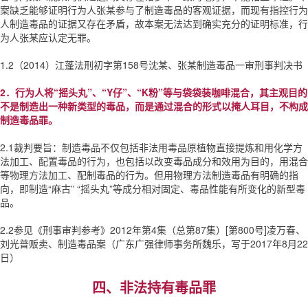
案缺乏能够证明行为人张某参与了制造毒品的客观证据，而现有指控行为
人制造毒品的证据又存在矛盾，故本案无法达到确实充分的证明标准，行
为人张某应认定无罪。
1.2（2014）江蓬法刑初字第158号沈某、张某制造毒品一审刑事判决书
2．行为人将“摇头丸”、“Y仔”、“K粉”等与袋袋装咖啡混合，其主观目的
不是制造出一种新类型的毒品，而是通过混合的形式以掩人耳目，不构成
制造毒品罪。
2.1裁判要旨：制造毒品不仅包括非法用毒品原植物直接提炼和用化学方
法加工、配置毒品的行为，也包括以改变毒品成分和效用为目的，用混合
等物理方法加工、配制毒品的行为。但用物理方法制造毒品有明确的指
向，即制造“麻古” “摇头丸”等成分相对固定、毒品性能有所变化的新型毒
品。
2.2参见《刑事审判参考》2012年第4集（总第87集）[第800号]凌万春、
刘光普贩卖、制造毒品案（广东广强律师事务所魏乐，写于2017年8月22
日）
四、非法持有毒品罪