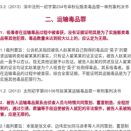
3.2（2013）深中法刑一初字第234号卓秋坛贩卖毒品罪一审刑事判决书
二、运输毒品罪
1．吸毒者在运输毒品过程中被查获，没有证据证明其是为了实施贩卖毒
品等其他犯罪，毒品数量未达到较大以上的，应认定为无罪。
1.1裁判要旨：公诉机关指控被告人赵某将自己购得的毒品应“英子”的要
求运输转卖给翟某某的事实，只有证人翟某某的证言证实，被告人赵某对
此一直予以否认，现无其他证据予以佐证。被告人赵某的供述及证人翟某
某的证言均证实赵某是为个人吸食在“英子”处购得毒品，其系吸毒者。虽
在运输毒品的过程中被查获，综合全案证据，不能证明其运输毒品是为了
实施其他毒品犯罪行为。
1.2（2013）太刑初字第00106号赵某某运输毒品罪一审刑事判决书
2．被告人运输毒品案系由侦查人员与特情共同策划、蓄意制造、全程控
制的，通过引诱、欺骗等手段迫使被告人就犯的非法案件，被告人系被陷
害，应是无罪的。
2.1裁判要旨：本案是张文卓、边伟宏伙同马进孝等人共同策划、蓄意制