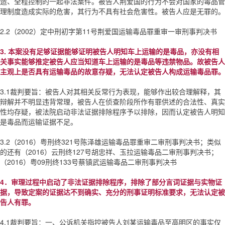
造、全程控制的一起非法案件。被告人荆爱国的行为不会对国家的毒品管
理制度造成实际的危害，其行为不具有社会危害性。被告人应是无罪的。
2.2（2002）定中刑初字第11号荆爱国运输毒品罪重审一审刑事判决书
3. 本案没有足够证据能够证明被告人明知车上运输的是毒品，亦没有相
关事实能够推定被告人应当知道车上运输的是毒品等违禁物品。故被告人
主观上是否具有运输毒品的故意存疑，无法认定被告人构成运输毒品罪。
3.1裁判要旨：被告人对其相关反常行为表现，能够作出较合理解释，其
辩解并不明显违背常理，被告人在侦查阶段所作有罪供述的合法性、真实
性均存疑，被法院启动非法证据排除程序予以排除，因而认定被告人明知
是毒品而运输证据不足。
3.2（2016）粤刑终321号陈泽雄运输毒品罪重审二审刑事判决书；类似
的还有（2016）云刑终127号胡忠祥、玉拉运输毒品二审刑事判决书；
（2016）粤09刑终133号蔡镇武运输毒品二审刑事判决书
4．审理过程中启动了非法证据排除程序，排除了部分言词证据与实物证
据，导致定案的证据达不到确实、充分的刑事证明标准要求，无法认定被
告人有罪。
4.1裁判要旨：一、公诉机关指控被告人刘某运输毒品至高明区的事实仅