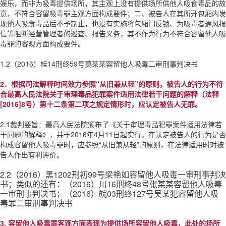
娱乐，而非为吸毒提供场所，其主观上没有提供场所供他人吸食毒品的故
意，不符合容留吸毒罪主观方面构成要件；二、被告人在其所开包厢内发
现他人吸食毒品后不予制止，也没有实施将包厢门反锁、为吸毒者通风报
信等阻断经营管理者的巡查、报告义务，其不作为行为不符合容留他人吸
毒罪的客观方面构成要件。
1.2（2016）桂14刑终59号莫某某容留他人吸毒二审刑事判决书
2．根据司法解释时间效力参照“从旧兼从轻”的原则，被告人的行为不符
合最高人民法院关于审理毒品犯罪案件适用法律若干问题的解释（法释
[2016]8号）第十二条第二项之规定情形时，应认定被告人无罪。
2.1裁判要旨：最高人民法院颁布了《关于审理毒品犯罪案件适用法律若
干问题的解释》，并于2016年4月11日起实行。在认定被告人的行为是否
构成容留他人吸毒罪时，应参照“从旧兼从轻”的原则，在法律适用时对被
告人作出有利评价。
2.2（2016）黑1202刑初99号梁艳如容留他人吸毒一审刑事判决
书；类似的还有：（2016）川16刑终48号张某某容留他人吸毒
一审刑事判决书；（2016）皖03刑终127号吴某犯容留他人吸
毒罪二审刑事判决书
3. 容留他人吸毒罪客观方面表现为提供场所容留他人吸毒，此处的场所