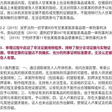
方具体通话内容，在被告人甘某某身上也没有缴获毒品或毒资，在缴获的
毒品上未能提取被告人甘某某的指纹，无法对同案人孙某某的供述予以佐
证，故公诉机关现有证据不能形成完整的证据链条，不能排除行为人甘某
某辩解的合理怀疑，无法证明其参与了贩卖毒品。
2.2（2015）深罗法刑一初字第835号甘某某贩卖毒品罪一审刑事判决
书，类似的还有（2015）遵刑初字第047号吴某贩卖毒品罪一审刑事判决
书；（2015）宁刑终字第11号张某贩卖毒品罪重审后二审刑事判决书
3．审理过程中启动了非法证据排除程序，排除了部分言词证据与实物证
据，导致定案的证据达不到确实、充分的刑事证明标准要求，无法认定被
告人有罪。
3.1裁判要旨：一、通过调取被告人入所体检表、询问办案民警、审查公
安机关出具的相关情况说明，无法排除刑讯逼供的可能性，被告人供述被
全面排除；二、本案所有物证（包括毒品）的提取笔录、扣押决定书及扣
押清单，制作程序违法，无持有人合法签名，无适格的见证人，对相关扣
押过程无录像及其他证据证明，公安机关亦不能作出合理解释或补正，均
应予以排除；三、与物证有关的本案毒品的检验报告，由于相关毒品无法
证明与本案的关联性，予以排除；四、证人卢某的证言，存在大量疑点及
与其他证据矛盾处，证人也未出庭对此作出解释，使得证人卢某证言的真
实性存疑。