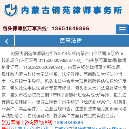
13654849896
包头律师张万军热线：
Tog
nav
民事法律
内蒙古钢苑律师事务所在2014年经内蒙古自治区司法厅依法
核准成立(许可证号 311500000989367702)。包头张万军律师(律师
执业证号：11502200620290924)，内蒙古钢苑律师事务所律师，
现任教内蒙古科技大学法学系，法学教授，西南政法大学法学博
士，法律硕士生导师。包头市法学会重大项目风险评估法律论证专
家，包头政法委执法监督专家库成员，包头市人大司法监督咨询专
家，包头市检察院第二期“1带N提素能补短板共成长”导师，包头江
苏商会法律顾问。张博士擅长于刑事辩护（经济犯罪案件、职务犯
罪案件、毒品案件）、企业合规审查，注重将法学理论知识与司法
实践相结合，在代理疑难、复杂案件方面有充足的实战经验。
张万军博士咨询预约热线:
13654849896