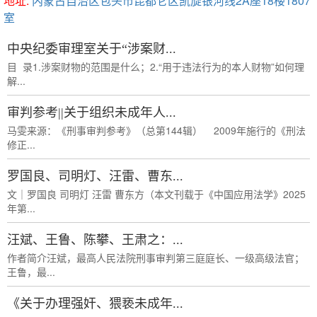
地址:
内蒙古自治区包头市昆都仑区凯旋银河线2A座18楼1807
室
中央纪委审理室关于“涉案财...
目 录1.涉案财物的范围是什么；2.“用于违法行为的本人财物”如何理
解...
审判参考||关于组织未成年人...
马雯来源：《刑事审判参考》（总第144辑） 2009年施行的《刑法
修正...
罗国良、司明灯、汪雷、曹东...
文｜罗国良 司明灯 汪雷 曹东方（本文刊载于《中国应用法学》2025
年第...
汪斌、王鲁、陈攀、王肃之：...
作者简介汪斌，最高人民法院刑事审判第三庭庭长、一级高级法官；
王鲁，最...
《关于办理强奸、猥亵未成年...