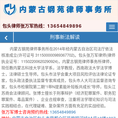
13654849896
包头律师张万军热线：
Tog
nav
刑事新法解读
内蒙古钢苑律师事务所在2014年经内蒙古自治区司法厅依法
核准成立(许可证号 311500000989367702)。包头张万军律师(律师
执业证号：11502200620290924)，内蒙古钢苑律师事务所律师，
现任教内蒙古科技大学法学系，法学教授，西南政法大学法学博
士，法律硕士生导师。包头市法学会重大项目风险评估法律论证专
家，包头政法委执法监督专家库成员，包头市人大司法监督咨询专
家，包头市检察院第二期“1带N提素能补短板共成长”导师，包头江
苏商会法律顾问。张博士擅长于刑事辩护（经济犯罪案件、职务犯
罪案件、毒品案件）、企业合规审查，注重将法学理论知识与司法
实践相结合，在代理疑难、复杂案件方面有充足的实战经验。
张万军博士咨询预约热线:
13654849896