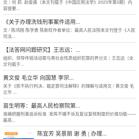
文｜何 莉 赵俊甫（本文刊载于《中国应用法学》2023年第3期）内
容提要...
《关于办理洗钱刑事案件适用...
文 / 陈鸿翔 陈学勇 陈新旺作者单位：最高人民法院本文刊登于《人民
司法...
【法答网问题研究】王志远：...
组织、领导传销活动罪与黑社会性质组织犯罪的界分文｜王志远（全
文刊载于...
黄文俊 毛立华 向国慧 李宗...
关于《拒不执行判决、裁定罪司法解释》的理解与适用文 / 黄文俊 毛
立华 ...
苗生明等：最高人民检察院第...
准确把握刑事追诉标准 发挥不捕不诉及复议复核制度的价值功能——
最高...
陈宜芳 吴景丽 谢 勇 | 办理...