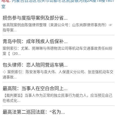
地址:
内蒙古自治区包头市昆都仑区凯旋银河线2A座18楼1807
室
损伤参与度指导案例及部分省...
省高院案例由陈强律师整理（来源公众号：山东尚群律师事务所）☞
指导案...
青岛中院：成年残疾人低保补...
案例索引：尤某、苑琳琳与伟德物流公司等机动车交通事故责任纠纷
案【（20...
包头律师：恋人陪同营运车辆...
♢ 案例索引：陈安发等与袁大伟、人保遵义分公司、张忠强机动车交
通事故...
最高院：当事人在空白合同上...
【裁判要旨】当事人作为正常的独立民事行为能力人，应当预见自己
在格式化...
最高法第二巡回法庭：“名为...