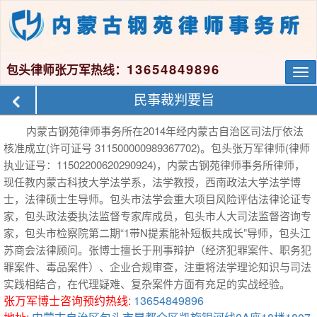
13654849896
包头律师张万军热线：
Tog
nav
民事裁判要旨
内蒙古钢苑律师事务所在2014年经内蒙古自治区司法厅依法
核准成立(许可证号 311500000989367702)。包头张万军律师(律师
执业证号：11502200620290924)，内蒙古钢苑律师事务所律师，
现任教内蒙古科技大学法学系，法学教授，西南政法大学法学博
士，法律硕士生导师。包头市法学会重大项目风险评估法律论证专
家，包头政法委执法监督专家库成员，包头市人大司法监督咨询专
家，包头市检察院第二期“1带N提素能补短板共成长”导师，包头江
苏商会法律顾问。张博士擅长于刑事辩护（经济犯罪案件、职务犯
罪案件、毒品案件）、企业合规审查，注重将法学理论知识与司法
实践相结合，在代理疑难、复杂案件方面有充足的实战经验。
张万军博士咨询预约热线:
13654849896