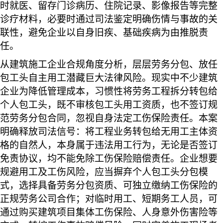
时就医、留存门诊病历、住院记录、影像报告等完整
诊疗材料，必要时通过司法鉴定明确伤情与事故的关
联性，避免企业以自身旧疾、基础疾病为由推脱责
任。
从建筑施工企业合规角度分析，层层劳务分包、放任
包工头自主用工潜藏巨大法律风险。现实中不少建筑
企业为降低管理成本，习惯性将劳务工程拆分转包给
个人包工头，既不审核包工头用工资质，也不签订规
范劳务分包合同，忽视自身法定工伤保险责任。本案
明确释放司法信号：将工程业务转包给无用工主体资
格的自然人，本身属于违法用工行为，无论是否签订
免责协议，均不能免除工伤保险赔偿责任。企业想要
规避用工及工伤风险，应当摒弃个人包工头分包模
式，选择具备劳务分包资质、可独立缴纳工伤保险的
正规劳务公司合作；对临时用工、短期务工人员，可
通过购买建筑项目集体工伤保险、人身意外伤害险等