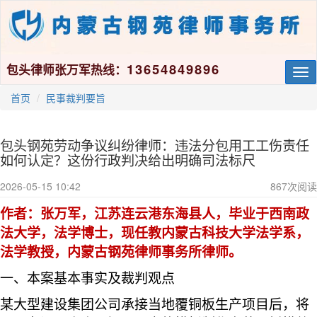
13654849896
包头律师张万军热线：
Tog
nav
首页
民事裁判要旨
包头钢苑劳动争议纠纷律师：违法分包用工工伤责任
如何认定？这份行政判决给出明确司法标尺
2026-05-15 10:42
867
次阅读
作者：张万军，江苏连云港东海县人，毕业于西南政
法大学，法学博士，现任教内蒙古科技大学法学系，
法学教授，内蒙古钢苑律师事务所律师。
一、本案基本事实及裁判观点
某大型建设集团公司承接当地覆铜板生产项目后，将