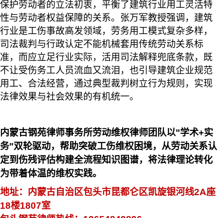
保护劳动者的立法初衷，平衡了建筑行业用工灵活特
性与劳动者权益保障的关系。张万军教授强调，建筑
行业是工伤事故高发领域，劳务用工模式复杂多样，
司法裁判与行政认定不能机械套用传统劳动关系标
准，而应立足行业实际，活用司法解释兜底条款，既
不让受伤务工人员流血又流泪，也引导建筑企业规范
用工、合法经营，通过典型裁判树立行为规则，实现
法律效果与社会效果的有机统一。
内蒙古钢苑律师事务所劳动维权律师团队以
"
学术
+
实
务
"
双轮驱动，帮助突破工伤维权困境，从劳动关系认
定到伤残评估构建全流程知识图谱，将法律理论转化
为带着体温的维权实践。
地址：内蒙古自治区包头市昆都仑区凯旋银河线
2A
座
18
楼
1807
室