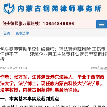
13654849896
包头律师张万军热线：
Tog
nav
首页
民事法律
包头钢苑劳动争议纠纷律师：违法转包藏风险 工伤责
任跑不了 —— 建筑企业用工主体责任认定典型案例解
析
2026-01-21 11:34
893
次阅读
作者：张万军，江苏连云港东海县人，毕业于西南政
法大学，法学博士，现任教内蒙古科技大学法学系，
法学教授，内蒙古钢苑律师事务所律师。
一、本案基本事实及裁判观点