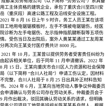
成都某劳务有限公司（以下简称 “劳务公司”）系具备
用工主体资格的建筑企业，承包了重庆合川至四川安
岳（重庆段）高速公路工程及沿线安全设施工程。
2021 年 8 月 16 日上午 9 时许，务工人员王某在该项
目工地用电锯锯模板时，左手不慎被电锯锯伤，经医
院诊断为左手电锯伤、左示指伸指肌腱断裂等五项伤
情。受伤当日及出院后，案外人黄某某通过工友周某
分两次向王某支付医疗费共计 8000 元。
2021
年 10 月，王某曾以提供劳务者受害责任纠纷为
由起诉相关单位，后于同年 11 月申请撤诉。2022 年
8 月 15 日，王某向重庆市合川区人力资源和社会保障
局（以下简称 “合川人社局”）申请工伤认定，因材料
不完整，合川人社局于 8 月 25 日出具补正材料告知
书。2024 年 6 月，王某向当地劳动人事争议仲裁委员
会申请确认与劳务公司存在劳动关系，仲裁委员会于
9 月作出裁决，驳回其确认劳动关系的请求，但明确
劳务公司项目工地劳务班组长陈某某系自然人，根据