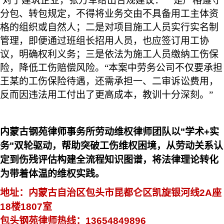
对于建筑企业，张万军给出合规建议：一是严格遵守
分包、转包规定，不得将业务交由不具备用工主体资
格的组织或自然人；二是对项目施工人员实行实名制
管理，即便通过班组长招用人员，也应签订用工协
议，明确权利义务；三是依法为施工人员缴纳工伤保
险，降低工伤赔偿风险。“本案中劳务公司不仅要承担
王某的工伤保险待遇，还需承担一、二审诉讼费用，
反而因违法用工付出了更高成本，教训十分深刻。”
内蒙古钢苑律师事务所劳动维权律师团队以
"
学术
+
实
务
"
双轮驱动，帮助突破工伤维权困境，从劳动关系认
定到伤残评估构建全流程知识图谱，将法律理论转化
为带着体温的维权实践。
地址：内蒙古自治区包头市昆都仑区凯旋银河线
2A
座
18
楼
1807
室
包头钢苑律师热线：
13654849896