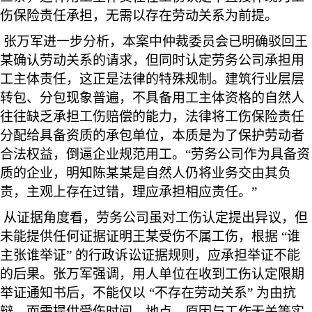
伤保险责任承担，无需以存在劳动关系为前提。
张万军进一步分析，本案中仲裁委员会已明确驳回王
某确认劳动关系的请求，但同时认定劳务公司承担用
工主体责任，这正是法律的特殊规制。建筑行业层层
转包、分包现象普遍，不具备用工主体资格的自然人
往往缺乏承担工伤赔偿的能力，法律将工伤保险责任
分配给具备资质的承包单位，本质是为了保护劳动者
合法权益，倒逼企业规范用工。“劳务公司作为具备资
质的企业，明知陈某某是自然人仍将业务交由其负
责，主观上存在过错，理应承担相应责任。”
从证据角度看，劳务公司虽对工伤认定提出异议，但
未能提供任何证据证明王某受伤不属工伤，根据 “谁
主张谁举证” 的行政诉讼证据规则，应承担举证不能
的后果。张万军强调，用人单位在收到工伤认定限期
举证通知书后，不能仅以 “不存在劳动关系” 为由抗
辩，而需提供受伤时间、地点、原因与工作无关等实