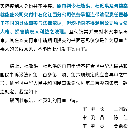
实际控制人身份并不冲突。
原审判令杜敏洪、杜觅洪及何锦棠
就能盛公司欠付中石化江西分公司债务承担连带清偿责任虽基
于不同的具体事实与法律依据，但均指向不得滥用公司独立法
人格、损害债权人利益之法理。
且何锦棠并未对本案申请再
审，其在本案再审申请期间提交的书面意见仅仅是作为原审当
事人的答辩意见，不能因此引发本案再审。
综上，杜敏洪、杜觅洪的再审申请不符合《中华人民共和
国民事诉讼法》第二百条第二项、第六项规定的应当再审之情
形。依照《中华人民共和国民事诉讼法》第二百零四条第一款
之规定，裁定如下：
驳回杜敏洪、杜觅洪的再审申请。
审 判 长 王朝辉
审 判 员 陈 佳
审 判 员 贾劲松