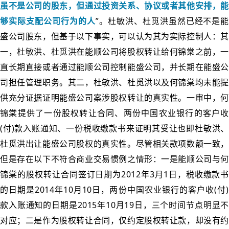
虽不是公司的股东，但通过投资关系、协议或者其他安排，能
够实际支配公司行为的人
”。杜敏洪、杜觅洪虽然已经不是能
盛公司股东，但基于以下事实，可以认为其为实际控制人：其
一，杜敏洪、杜觅洪在能顺公司将股权转让给何锦棠之前，一
直长期直接或者通过能顺公司控制能盛公司，并长期在能盛公
司担任管理职务。其二，杜敏洪、杜觅洪以及何锦棠均未能提
供充分证据证明能盛公司案涉股权转让的真实性。一审中，何
锦棠提供了一份股权转让合同、两份中国农业银行的客户收
(付)款入账通知、一份税收缴款书来证明其受让也即杜敏洪、
杜觅洪出让能盛公司股权的真实性。尽管相关款项数额一致，
但是存在以下不符合商业交易惯例之情形：一是能顺公司与何
锦棠的股权转让合同签订日期为2012年3月1日，税收缴款书
的日期是2014年10月10日，两份中国农业银行的客户收(付)
款入账通知的日期是2015年10月19日，三个时间节点明显不
对应；二是作为股权转让合同，仅约定股权转让款，却没有约