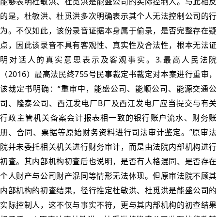
能够表明杜敏洪、杜觅洪是能盛公司的实际控制人。与此相反
的是，杜敏洪、杜觅洪多次明确表示其个人无法控制公司的行
为。不仅如此，该份录音证据本身属于偷录，是否完整存在疑
点，因此该录音不具有客观性、真实性及合法性，根本无法证
明对话人的真实意思表示及客观事实。3.最高人民法院
（2016）最高法民终755号民事裁定书裁定对本案进行重审，
该裁定书明确：“重审中，能盛公司、能顺公司、能源交通公
司、隆泰公司、西江发电厂B厂及西江发电厂应当提交与有关
行政主管机关备案会计报表相一致的银行账户流水、财务账
册、合同、票据等原始财务资料进行司法审计鉴定。”原审法
院并未委托相关机关进行财务审计，而是由法院内部机构进行
初查。其内部机构初查后也说明，是否有人格混同、是否存在
个人财产与公司财产混同等情形无法体现。但原审法院不顾其
内部机构的初查结果，径行推定杜敏洪、杜觅洪是能盛公司的
实际控制人，这不仅与事实不符，更与其内部机构的初查结果