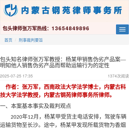
13654849896
包头律师张万军热线：
Tog
nav
首页
刑事裁判要旨
包头知名律师张万军教授：杨某甲销售伪劣产品案—
明知他人销售伪劣产品而帮助运输行为的定性
2025-07-25 17:35
1374
次阅读
作者
：张万军，西南政法大学法学博士，内蒙古科
技大学法学教授，内蒙古钢苑律师事务所律师。
一、本案基本事实及裁判观点
年
月，杨某甲受货主电话安排，驾驶车辆
2020
12
运输货物至长沙。途中，杨某甲发现所载货物为香烟