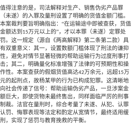
值得注意的是，司法解释对生产、销售伪劣产品罪
（未遂）的入罪及量刑设置了明确的货值金额门槛。
本案裁判要旨明确指出：
“在运输途中即被查获，货值
金额达到
万元以上的”，才以本罪（未遂）定罪处
15
罚。这一规定（源自《两高解释》第二条第二款）具
有双重意义：其一，设置数额门槛体现了刑法的谦抑
性，避免对情节显著轻微的帮助运输行为过度刑事打
击；其二，明确量化标准增强了法律的可预期性和操
作性。本案查获的假烟货值高达
万余元，远超
万
42
15
元的起刑点，故杨某甲的行为已构成犯罪。这清晰地
向社会传递了信号：帮助运输伪劣产品，一旦涉案金
额巨大，即使货物未最终售出，同样面临严厉的刑事
制裁。法官在量刑时，综合考量了未遂、从犯、认罪
认罚、悔罪表现等法定和酌定从宽情节，最终适用缓
刑，实现了惩罚与教育挽救的平衡。