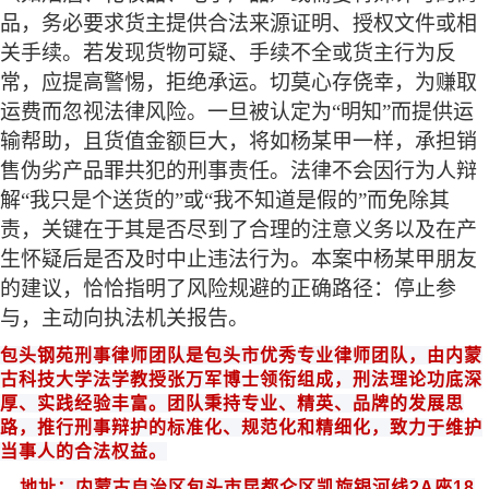
品，务必要求货主提供合法来源证明、授权文件或相
关手续。若发现货物可疑、手续不全或货主行为反
常，应提高警惕，拒绝承运。切莫心存侥幸，为赚取
运费而忽视法律风险。一旦被认定为
“明知”而提供运
输帮助，且货值金额巨大，将如杨某甲一样，承担销
售伪劣产品罪共犯的刑事责任。法律不会因行为人辩
解“我只是个送货的”或“我不知道是假的”而免除其
责，关键在于其是否尽到了合理的注意义务以及在产
生怀疑后是否及时中止违法行为。本案中杨某甲朋友
的建议，恰恰指明了风险规避的正确路径：停止参
与，主动向执法机关报告。
包头钢苑
刑事律师团队是
包头
市优秀专业律师团队，由内蒙
古科技大学法学教授
张万军博士领衔组成
，
刑法
理论功底深
厚、实践经验丰富。团队秉持专业、精英、品牌的发展思
路，推行刑事辩护的标准化、规范化和
精细化
，致力于维护
当事人的合法权益。
地址：内蒙古自治区包头市昆都仑区凯旋银河线
2A
座
18