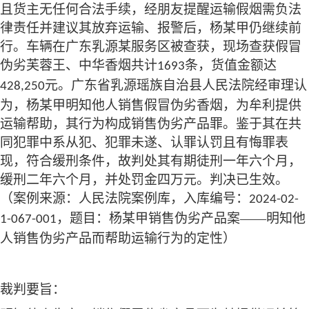
且货主无任何合法手续，经朋友提醒运输假烟需负法
律责任并建议其放弃运输、报警后，杨某甲仍继续前
行。车辆在广东乳源某服务区被查获，现场查获假冒
伪劣芙蓉王、中华香烟共计
条，货值金额达
1693
元。广东省乳源瑶族自治县人民法院经审理认
428,250
为，杨某甲明知他人销售假冒伪劣香烟，为牟利提供
运输帮助，其行为构成销售伪劣产品罪。鉴于其在共
同犯罪中系从犯、犯罪未遂、认罪认罚且有悔罪表
现，符合缓刑条件，故判处其有期徒刑一年六个月，
缓刑二年六个月，并处罚金四万元。判决已生效。
（案例来源：人民法院案例库，入库编号：
2024-02-
，题目：杨某甲销售伪劣产品案——明知他
1-067-001
人销售伪劣产品而帮助运输行为的定性）
裁判要旨：