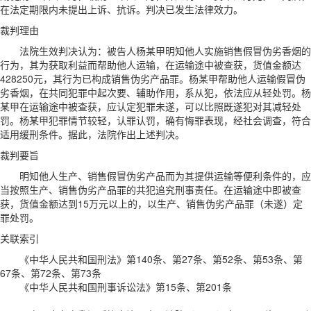
在法定期限内未提出上诉、抗诉。判决已发生法律效力。
裁判理由
法院生效判决认为：被告人杨某甲明知他人实施销售假冒伪劣香烟的
行为，其为获取利益而帮助他人运输，在运输途中被查获，货值金额达
428250元，其行为已构成销售伪劣产品罪。杨某甲帮助他人运输假冒伪
劣香烟，在共同犯罪中起次要、辅助作用，系从犯，依法应从轻处罚。杨
某甲在运输途中被查获，应认定犯罪未遂，可以比照既遂犯对其减轻处
罚。杨某甲犯罪情节较轻，认罪认罚，确有悔罪表现，经社会调查，符合
适用缓刑条件。据此，法院作出上述判决。
裁判要旨
明知他人生产、销售假冒伪劣产品而为其提供运输等便利条件的，应
当按照生产、销售伪劣产品罪的共犯追究刑事责任。在运输途中即被查
获，货值金额达到15万元以上的，以生产、销售伪劣产品罪（未遂）定
罪处罚。
关联索引
《中华人民共和国刑法》第140条、第27条、第52条、第53条、第
67条、第72条、第73条
《中华人民共和国刑事诉讼法》第15条、第201条