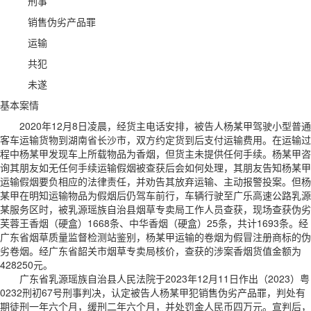
刑事
销售伪劣产品罪
运输
共犯
未遂
基本案情
2020年12月8日凌晨，经货主电话安排，被告人杨某甲驾驶小型普通
客车运输货物到湖南省长沙市，双方约定货到后支付运输费用。在运输过
程中杨某甲发现车上所载物品为香烟，但货主未提供任何手续。杨某甲咨
询其朋友如无任何手续运输假烟被查获后会如何处理，其朋友告知杨某甲
运输假烟要负相应的法律责任，并劝告其放弃运输、主动报警投案。但杨
某甲在明知运输物品为假烟后仍驾车前行，车辆行驶至广乐高速公路乳源
某服务区时，被乳源瑶族自治县烟草专卖局工作人员查获，现场查获伪劣
芙蓉王香烟（硬盒）1668条、中华香烟（硬盒）25条，共计1693条。经
广东省烟草质量监督检测站鉴别，杨某甲运输的卷烟为假冒注册商标的伪
劣卷烟。经广东省韶关市烟草专卖局核价，查获的涉案香烟货值金额为
428250元。
广东省乳源瑶族自治县人民法院于2023年12月11日作出（2023）粤
0232刑初67号刑事判决，认定被告人杨某甲犯销售伪劣产品罪，判处有
期徒刑一年六个月，缓刑二年六个月，并处罚金人民币四万元。宣判后，