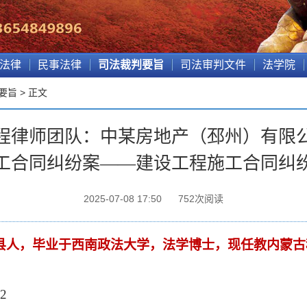
法律
民事法律
司法裁判要旨
司法审判文件
法学院
要旨
> 正文
程律师团队：中某房地产（邳州）有限
工合同纠纷案——建设工程施工合同纠
2025-07-08 17:50
752
次阅读
县人，毕业于西南政法大学，法学博士，现任教内蒙古
02