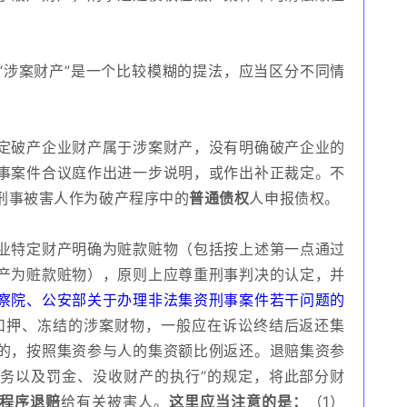
“涉案财产”是一个比较模糊的提法，应当区分不同情
定破产企业财产属于涉案财产，没有明确破产企业的
事案件合议庭作出进一步说明，或作出补正裁定。不
刑事被害人作为破产程序中的
普通债权
人申报债权。
业特定财产明确为赃款赃物（包括按上述第一点通过
产为赃款赃物），原则上应尊重刑事判决的认定，并
察院、公安部关于办理非法集资刑事案件若干问题的
扣押、冻结的涉案财物，一般应在诉讼终结后返还集
的，按照集资参与人的集资额比例返还。退赔集资参
务以及罚金、没收财产的执行”的规定，将此部分财
程序退赔
给有关被害人。
这里应当注意的是：
（1）