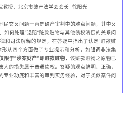
院教授、北京市破产法学会会长 徐阳光
刑民交叉问题一直是破产审判中的难点问题，其中又
、如何处理“退赔”赃款赃物与其他债权清偿的关系问
律和司法解释的规定，在答疑中指出了认定“赃款赃
情形从四个方面做了专业提示和分析，如强调非法集
仅限于“涉案财产”即赃款赃物
，该赃款赃物之原物已
害人的损失属于普通债权。答疑的观点鲜明、正确，
的专业功底和丰富的审判实务经验，对于类似案件问