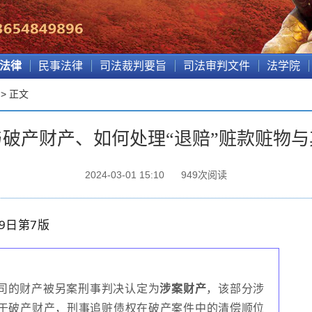
法律
民事法律
司法裁判要旨
司法审判文件
法学院
> 正文
破产财产、如何处理“退赔”赃款赃物
2024-03-01 15:10
949
次阅读
9日第7版
司的财产被另案刑事判决认定为
涉案财产
，该部分涉
于破产财产，刑事追赃债权在破产案件中的清偿顺位