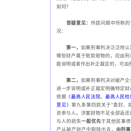
如何？
答疑意见：
所提问题中所称的
况：
第一，
如果刑事判决泛泛地认
哪些财产属于赃款赃物的，应由刑
能说明或者作出补正裁定的，可由
第二，
如果刑事判决对破产企
进一步说明或补正裁定明确特定财
依据《
最高人民法院、最高人民检
意见
》第九条第四款关于“查封、
资参与人。涉案财物不足全部返还
与人的损失
一般优先
于其他民事债
产从破产财产中剔除出去，
由刑事