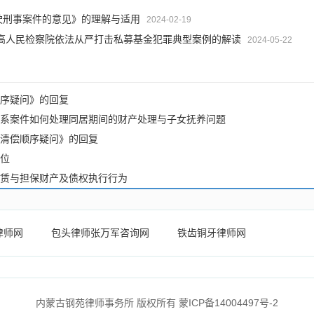
驶刑事案件的意见》的理解与适用
2024-02-19
高人民检察院依法从严打击私募基金犯罪典型案例的解读
2024-05-22
序疑问》的回复
系案件如何处理同居期间的财产处理与子女抚养问题
清偿顺序疑问》的回复
位
赁与担保财产及债权执行行为
律师网
包头律师张万军咨询网
铁齿铜牙律师网
内蒙古钢苑律师事务所 版权所有
蒙ICP备14004497号-2