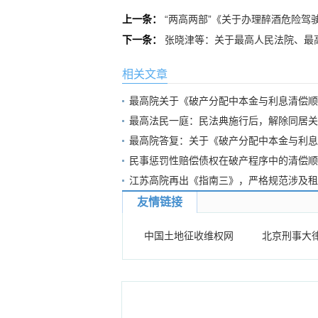
上一条：
“两高两部”《关于办理醉酒危险驾
下一条：
张晓津等：关于最高人民法院、最
相关文章
最高院关于《破产分配中本金与利息清偿顺
最高法民一庭：民法典施行后，解除同居关
最高院答复：关于《破产分配中本金与利息
民事惩罚性赔偿债权在破产程序中的清偿顺
江苏高院再出《指南三》，严格规范涉及租
友情链接
中国土地征收维权网
北京刑事大