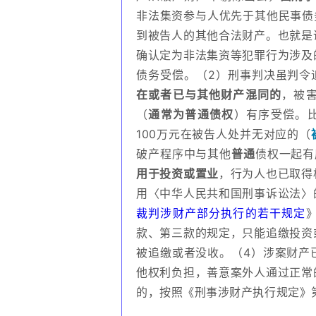
非法集资参与人优先于其他民事债
到被告人的其他合法财产。也就是
确认定为非法集资等犯罪行为涉及
债务受偿。（2）刑事判决虽判令
在或者已与其他财产混同的
，被
（
通常为普通债权
）有序受偿。比
100万元在被告人处并无对应的（
破产程序中与其他
普通
债权一起有
用于投资或置业
，行为人也已取得
用〈中华人民共和国刑事诉讼法〉
裁判涉财产部分执行的若干规定
款、第三款的规定，只能追缴投资
被追缴或者没收。（4）涉案财产
他权利负担，善意案外人通过正常
的，按照《刑事涉财产执行规定》