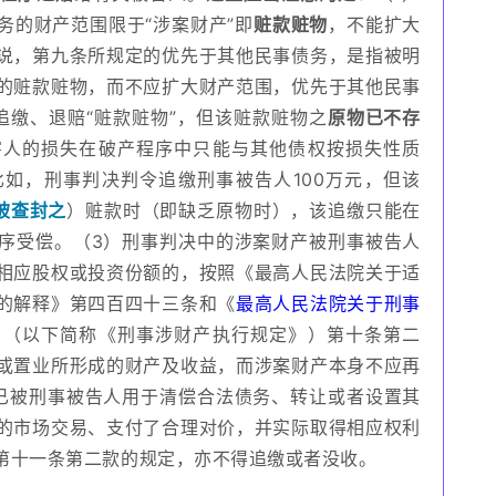
务的财产范围限于“涉案财产”即
赃款赃物
，不能扩大
说，第九条所规定的优先于其他民事债务，是指被明
的赃款赃物，而不应扩大财产范围，优先于其他民事
追缴、退赔“赃款赃物”，但该赃款赃物之
原物已不存
害人的损失在破产程序中只能与其他债权按损失性质
如，刑事判决判令追缴刑事被告人100万元，但该
被查封之
）赃款时（即缺乏原物时），该追缴只能在
序受偿。（3）刑事判决中的涉案财产被刑事被告人
相应股权或投资份额的，按照《最高人民法院关于适
的解释》第四百四十三条和《
最高人民法院关于刑事
》（以下简称《刑事涉财产执行规定》）第十条第二
或置业所形成的财产及收益，而涉案财产本身不应再
已被刑事被告人用于清偿合法债务、转让或者设置其
的市场交易、支付了合理对价，并实际取得相应权利
第十一条第二款的规定，亦不得追缴或者没收。