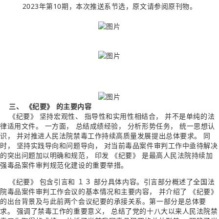
2023年第10期，本次推送系节选，原文请参阅原刊物
。
三、 《纪要》 的主要内容
《纪要》 坚持宏观性、 指导性和实用性相结
合， 并不是单纯的法
律适用文件。
一方面， 总结
成绩经验， 分析形势任务， 统一思想认
识， 并对
推进人民法院禁毒工作持续高质量发展提出总体
要求。
同
时， 坚持实践导向和问题导向， 对当前
毒品案件审判工作中亟待解决
的突出问题加以明
确和规范， 印发 《纪要》 是最高人民法院持续加
强毒品案件审判规范化建设的重要举措。
《纪要》 包含引言和 １３ 部分具体内容。
引言部分概述了全国法
院毒品案件审判工作
会议的基本情况和主要内容， 并介绍了 《纪要》
的出台背景及与此前两个会议纪要的承接关系。
第一部分是总体要
求。
强调了禁毒工作的重
要意义， 总结了党的十八大以来人民法院禁