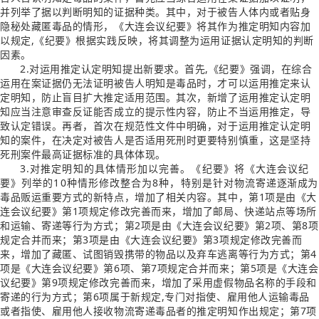
并列举了据以判断明知的证据种类。其中，对于被告人体内或者贴身
隐秘处藏匿毒品的情形，《大连会议纪要》将其作为推定明知内容加
以规定,《纪要》根据实践反映，将其调整为运用证据认定明知的判断
因素。
2.对运用推定认定明知提出新要求。首先,《纪要》强调，在综合
运用在案证据仍无法证明被告人明知是毒品时，才可以运用推定来认
定明知，防止盲目扩大推定适用范围。其次，新增了运用推定认定明
知应当注意审查反证能否成立的提示性内容，防止不当运用推定，导
致认定错误。再者，首次在规范性文件中明确，对于运用推定认定明
知的案件，在决定对被告人是否适用死刑时更要特别慎重，这是坚持
死刑案件最高证据标准的具体体现。
3.对推定明知的具体情形加以完善。《纪要》将《大连会议纪
要》列举的10种情形修改整合为8种，特别是针对物流寄递逐渐成为
毒品贩运重要方式的新特点，增加了相关内容。其中，第1项是由《大
连会议纪要》第1项规定修改完善而来，增加了邮局、快递站点等场所
和运输、寄递等行为方式；第2项是由《大连会议纪要》第2项、第8项
规定合并而来；第3项是由《大连会议纪要》第3项规定修改完善而
来，增加了藏匿、试图销毁携带的物品以及弃车逃离等行为方式；第4
项是《大连会议纪要》第6项、第7项规定合并而来；第5项是《大连会
议纪要》第9项规定修改完善而来，增加了采用虚假物品名称的手段和
寄递的行为方式；第6项属于新规定,专门对指使、雇用他人运输毒品
或者指使、雇用他人接收物流寄递毒品者的推定明知作出规定；第7项