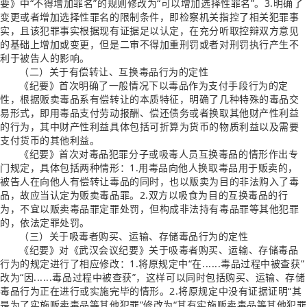
要》中“不得增加罪名”的规则修改为“可以增加选择性罪名”。3.明确了
变更或者增加选择性罪名的限制条件，即检察机关指控了相关犯罪事
实，且该犯罪事实根据现有证据足以认定，在充分听取控辩双方意见
的基础上增加或变更，但是二审不得加重刑罚或者对刑罚执行产生不
利于被告人的影响。
（二）关于有偿转让、互换毒品行为的定性
《纪要》首次明确了一般情况下以毒品作为支付手段行为的定
性，根据贩卖毒品系有偿转让的本质特征，明确了几种特殊的毒品交
易形式，即用毒品支付劳动报酬、偿还债务或者换取其他财产性利益
的行为，其中财产性利益具体包括可折算为货币的物质利益以及需要
支付货币的其他利益。
《纪要》首次对毒品犯罪分子或吸毒人员互换毒品的情形作出专
门规定，具体包括两种情形：1.用毒品向他人换取毒品用于贩卖的，
被告人在向他人有偿转让毒品的同时，也以贩卖为目的非法购入了毒
品，故应当认定为贩卖毒品罪。2.双方以吸食为目的互换毒品的行
为，不宜以贩卖毒品罪定罪处罚，但构成非法持有毒品罪等其他犯罪
的，依法定罪处罚。
（三）关于吸毒者购买、运输、存储毒品行为的定性
《纪要》对《武汉会议纪要》关于吸毒者购买、运输、存储毒品
行为的规定进行了相应修改：1.将原规定中“在......毒品过程中被查获”
改为“因......毒品过程中被查获”，这样可以同时包括购买、运输、存储
毒品行为正在进行或实施完毕的情形。2.将原规定中没有证据证明“其
是为了实施贩卖毒品等其他犯罪”修改为“其有实施贩卖毒品等其他犯罪