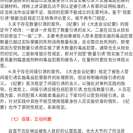
供的渠道购买的毒品以及隐匿身份人员证实被引诱人实施毒品犯罪的
证据材料。排除上述证据后达不到认定被引诱人有罪的证明标准的，
应当依法作出证据不足、指控的犯罪不能成立的无罪判决。鉴于“双套
引诱”根据当前规定已无特殊评价意义，故不再专门规定。
3.关于存在数量引诱的案件。《纪要》对《大连会议纪要》的规
定作了修改：一是进一步规范了数量引诱的含义。二是在应当从轻处
罚前增加了“一般”二字，主要考虑如果被告人原本意图实施的毒品犯罪
数量已超过实际掌握的死刑适用数量标准，且论罪应处死刑的，即使
其因为受到数量引诱而实施了更大数量的毒品犯罪，通常也无从轻处
罚的空间。三是新增提示性规定，即对于因受“数量引诱”而实施了对应
更高量刑幅度或刑种的毒品犯罪的被告人，在量刑时更应充分体现从
宽。
4.关于存在间接引诱的案件。《大连会议纪要》规定了被告人受
间接引诱实施毒品犯罪案件的处理原则，但没有明确间接引诱的含
义。《纪要》首次规定了间接引诱的含义，以强化对审判实践的指
导。在类型上，间接引诱应既包括犯意引诱,也包括数量引诱。人员范
围方面，共同犯罪人和贩卖毒品的上下家均可以受到间接引诱。此
外，针对实践中其他不规范使用隐匿身份人员实施侦查的情形，《纪
要》也作了原则性规定，系新规定。
（七）自首、立功问题
自首不仅反映出被告人良好的认罪态度，也大大节约了司法资