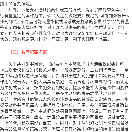
践中的复杂情况。
此外，《纪要》通过指向性规定的方式，提示了应对查获毒品进
行含量鉴定的案件范围，较《大连会议纪要》规定的“可能判处被告人
死刑”和“涉案毒品可能大量掺假或者系成分复杂的新类型毒品”的含量
鉴定范围有大幅度扩展。对于混合型毒品的鉴定与性质认定，《纪
要》也参考相关规范性文件，对《大连会议纪要》原有规定作了一定
修改，现有规定更加科学、严谨，更有利于实现罚当其罪。
（三）共同犯罪问题
关于共同犯罪问题，《纪要》基本吸收了《大连会议纪要》和
《武汉会议纪要》的相关规定。一般规定部分，主要调整包括：一是
在主从犯的认定依据问题上，新增对于在共同犯罪中起次要或者辅助
作用的被告人，不能因其具有累犯、毒品再犯等从重处罚情节而认定
为主犯或者实际上按主犯处罚的规定，提示不能将人身危险性因素作
为区分主从犯的考量因素。二是在主从犯的毒品数量认定问题上，强
调并非对所有共同犯罪人均按照涉案毒品的总数量认定处罚，进一步
提示对各共同犯罪人应根据其具体地位、作用、参与犯罪情况准确认
定毒品数量。三是在主从犯的处罚原则问题上，强调对于有多名主犯
的共同犯罪案件，应进一步区分主犯中罪行更为严重者，通过合理、
平衡的量刑梯次实现罚当其罪。同时，对于从犯的处罚不能仅根据涉
案毒品数量简单跨案比较，仍应以其在本案中的地位和作用为依据准