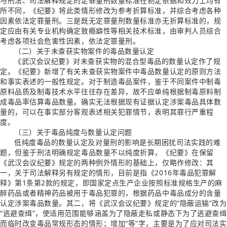
与刑法、司法解释规定的定罪量刑数量标准在制定依据和效力上均有
所不同，《纪要》将此类情形修改为参考折算标准，并综合考虑各种
因素依法定罪量刑。三是既无定罪量刑数量标准亦无折算标准的，规
定应由有关专业机构确定致瘾癖性等相关技术标准，由审判人员综合
考虑各项社会危害性因素，依法定罪量刑。
（二）关于未查获实物案件的毒品数量认定
《武汉会议纪要》对未查获实物的混合型毒品的数量认定作了规
定。《纪要》新增了有关未查获实物案件中毒品数量认定的原则方法
和事实表述的一般性规定。对于制造毒品案件，鉴于不同案件中制毒
原料品质及制毒技术水平往往存在差异，故不应单纯根据制毒原料制
成毒品率估算毒品数量。确实无法根据现有证据认定涉案毒品具体数
量的，可以在事实部分客观表述相关犯罪情节，表明其罪行严重程
度。
（三）关于毒品纯度与数量认定问题
低纯度毒品的数量认定及对量刑的影响是长期困扰司法实践的难
题，但鉴于刑法明确规定毒品数量不以纯度折算，《纪要》在保留
《武汉会议纪要》规定的两种例外情形的基础上，仅略作修改：其
一，关于司法解释另有规定的情形，目前是指《2016年毒品犯罪解
释》第1条第2款的规定，即国家定点生产企业按照标准规格生产的麻
醉药品或者精神药品被用于毒品犯罪的，根据药品中毒品成分的含量
认定涉案毒品数量。其二，将《武汉会议纪要》规定的“隐蔽运输”改为
“逃避查缉”，使适用范围能够涵盖为了隐蔽走私或静态下为了逃避查缉
而临时改变毒品常规形态的情形；增加“等”字，主要是为了应对司法实