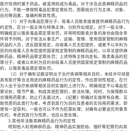
医疗效用时属于药品，被滥用则成为毒品。对于涉及此类麻精药品的
行为，不能一律按照毒品犯罪定罪处罚，而需结合行为主体、对象、
目的等因素，准确判断其性质。
（1）对于向毒品犯罪分子、吸毒人员贩卖或者提供麻精药品行为
的定性，区分一般主体与特殊主体，分别作出规定。对于一般主体，
明确规定以贩卖毒品罪定罪处罚，并将明知贩卖对象的身份由隐含条
件转予列明。对于依法从事生产、运输、管理、使用国家管制的麻精
药品的人员，违反国家规定，向吸毒人员无偿提供，或者不以牟利为
目的向吸毒人员有偿提供国家规定管制的麻精药品的，以非法提供麻
醉药品、精神药品罪定罪处罚；上述特殊主体向走私、贩卖毒品的犯
罪分子，或者以牟利为目的向吸毒人员提供国家规定管制的麻精药品
的，以贩卖毒品罪定罪处罚。
（2）对于确有证据证明出于治疗疾病等相关目的，未经许可经营
具有医疗等合法用途的麻精药品行为的定性，作出原则性规定。在行
为人出于治疗疾病等相关目的实施的上述行为，明确规定不以毒品犯
罪论处；情节严重，构成其他犯罪的，依法处理。同时，为保障群众
合理用药需求，防止打击面过大，《纪要》明确对实施带有自救、互
助性质的此类行为者，考虑到其行为目的及患者的实际用药需求，即
使有一定获利，一般也可以不作为犯罪处理；对确有必要追究刑事责
任的，考虑到其行为性质，也应从宽处理。
3.其他非法贩卖麻精药品行为的定性
明知他人利用麻醉药品、精神药品实施抢劫、强奸等犯罪仍向其