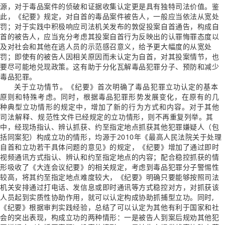
源，对于毒品案件的侦破和证据收集认定更是具有独特司法价值。鉴
此，《纪要》规定，对自首的毒品案件被告人，一般应当依法从宽处
罚；对于实践中积极响应司法机关发布的敦促投案自首通告，构成自
首的被告人，应当充分考虑其投案自首行为反映出的认罪悔罪态度以
及对社会和其他在逃人员的示范感召意义，给予更大幅度的从宽处
罚；即使有的被告人因相关原因而未认定为自首，对其投案情节，也
要尽可能地兑现政策。这有助于分化瓦解毒品犯罪分子、预防和减少
毒品犯罪。
关于立功情节。《纪要》首次明确了毒品犯罪立功认定的基本
原则和特殊考虑。同时，根据毒品犯罪形势发展变化，在原有的几
种典型立功情形的规定中，增加了新的行为方式和内容。对于其他
司法解释、规范性文件已经规定的立功情形，则不再重复列举。其
中，经现场指认、辨认抓获、约至指定地点抓获其他犯罪嫌疑人（包
括同案犯）构成立功的情形，均源于2010年《最高人民法院关于处理
自首和立功若干具体问题的意见》的规定，《纪要》增加了通过即时
视频通讯方式指认、辨认和约至指定地点的内容；配合稳控抓获的情
形吸收了《大连会议纪要》的相关规定，考虑到毒品犯罪分子警惕性
较高，将其约至指定地点难度较大，《纪要》明确只要能够按照司法
机关安排通过打电话、发信息或即时通讯等方式稳控对方，对抓获该
人员起到实质性协助作用，就可以认定构成协助抓捕型立功。同时,
《纪要》根据审判实践经验，总结了可以认定为其他有利于国家和社
会的突出表现，构成立功的两种情形：一是被告人到案后规劝其他犯