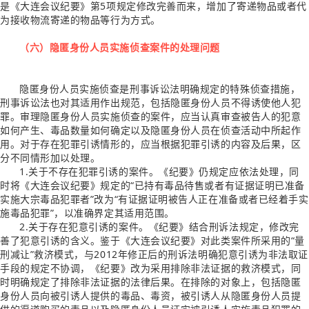
是《大连会议纪要》第5项规定修改完善而来，增加了寄递物品或者代
为接收物流寄递的物品等行为方式。
（六）隐匿身份人员实施侦查案件的处理问题
隐匿身份人员实施侦查是刑事诉讼法明确规定的特殊侦查措施，
刑事诉讼法也对其适用作出规范，包括隐匿身份人员不得诱使他人犯
罪。审理隐匿身份人员实施侦查的案件，应当认真审查被告人的犯意
如何产生、毒品数量如何确定以及隐匿身份人员在侦查活动中所起作
用。对于存在犯罪引诱情形的，应当根据犯罪引诱的内容及后果，区
分不同情形加以处理。
1.关于不存在犯罪引诱的案件。《纪要》仍规定应依法处理，同
时将《大连会议纪要》规定的“已持有毒品待售或者有证据证明已准备
实施大宗毒品犯罪者”改为“有证据证明被告人正在准备或者已经着手实
施毒品犯罪”，以准确界定其适用范围。
2.关于存在犯意引诱的案件。《纪要》结合刑诉法规定，修改完
善了犯意引诱的含义。鉴于《大连会议纪要》对此类案件所采用的“量
刑减让”救济模式，与2012年修正后的刑诉法明确犯意引诱为非法取证
手段的规定不协调，《纪要》改为采用排除非法证据的救济模式，同
时明确规定了排除非法证据的法律后果。在排除的对象上，包括隐匿
身份人员向被引诱人提供的毒品、毒资，被引诱人从隐匿身份人员提