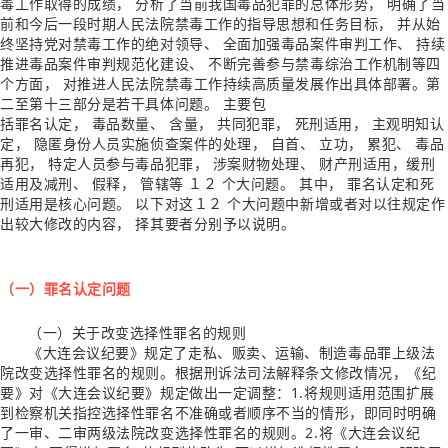
毒工
作取得的成绩， 分析了当前我国毒品犯罪的总体
形势， 明确了当
前和今后一段时期人民法院禁毒
工作的指导思想和任务目标， 并从始
终坚持党对
禁毒工作的绝对领导、 全面加强毒品案件审判工
作、 持续
推进毒品案件审判规范化建设、 不断完
善参与禁毒综治工作机制等四
个方面， 对推进人
民法院禁毒工作持续高质量发展作出具体部署。
第
二至第十三部分是若干具体问题。
主要包
括罪名认定， 毒品数量、 含量， 共同犯罪， 死刑
适用， 主观明知认
定， 隐匿身份人员实施侦查案
件的处理， 自首、 立功， 累犯、 毒品
再犯， 特定
人员参与毒品犯罪， 涉案财物处理、 财产刑适用，
缓刑
适用及减刑、 假释， 管辖等 １２ 个大问题。
其
中， 罪名认定和死
刑适用是核心问题。
以下对这
１２ 个大问题中新增或者对以往规定作
出较大修改
的内容， 择其要者分别予以说明。
（一）罪名认定问题
（一）关于改变选择性罪名的规则
《大连会议纪要》规定了走私、贩卖、运输、制造毒品罪上级法
院改变选择性罪名的规则。根据刑诉法司法解释条文修改情况，《纪
要》对《大连会议纪要》规定做出一定调整：1.将规则适用范围扩展
到检察机关指控选择性罪名不准确或者顺序不当的情形，即同时明确
了一审、二审两级法院改变选择性罪名的规则。2.将《大连会议纪