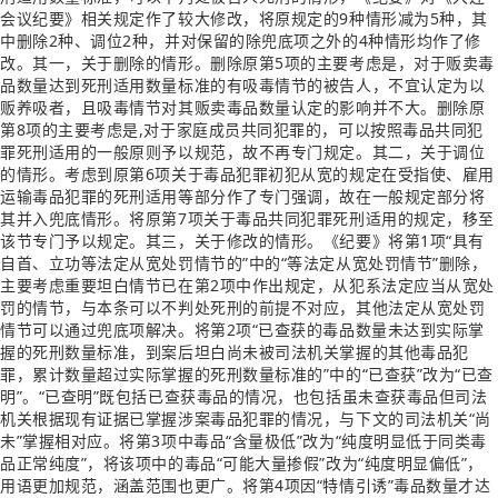
会议纪要》相关规定作了较大修改，将原规定的9种情形减为5种，其
中删除2种、调位2种，并对保留的除兜底项之外的4种情形均作了修
改。其一，关于删除的情形。删除原第5项的主要考虑是，对于贩卖毒
品数量达到死刑适用数量标准的有吸毒情节的被告人，不宜认定为以
贩养吸者，且吸毒情节对其贩卖毒品数量认定的影响并不大。删除原
第8项的主要考虑是,对于家庭成员共同犯罪的，可以按照毒品共同犯
罪死刑适用的一般原则予以规范，故不再专门规定。其二，关于调位
的情形。考虑到原第6项关于毒品犯罪初犯从宽的规定在受指使、雇用
运输毒品犯罪的死刑适用等部分作了专门强调，故在一般规定部分将
其并入兜底情形。将原第7项关于毒品共同犯罪死刑适用的规定，移至
该节专门予以规定。其三，关于修改的情形。《纪要》将第1项“具有
自首、立功等法定从宽处罚情节的”中的“等法定从宽处罚情节”删除，
主要考虑重要坦白情节已在第2项中作出规定，从犯系法定应当从宽处
罚的情节，与本条可以不判处死刑的前提不对应，其他法定从宽处罚
情节可以通过兜底项解决。将第2项“已查获的毒品数量未达到实际掌
握的死刑数量标准，到案后坦白尚未被司法机关掌握的其他毒品犯
罪，累计数量超过实际掌握的死刑数量标准的”中的“已查获”改为“已查
明”。“已查明”既包括已查获毒品的情况，也包括虽未查获毒品但司法
机关根据现有证据已掌握涉案毒品犯罪的情况，与下文的司法机关“尚
未”掌握相对应。将第3项中毒品“含量极低”改为“纯度明显低于同类毒
品正常纯度”，将该项中的毒品“可能大量掺假”改为“纯度明显偏低”，
用语更加规范，涵盖范围也更广。将第4项因“特情引诱”毒品数量才达