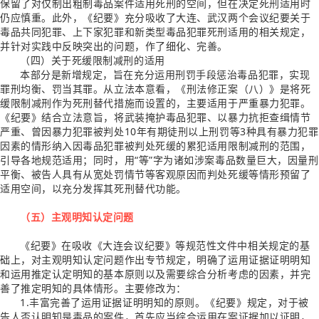
保留了对仅制出粗制毒品案件适用死刑的空间，但在决定死刑适用时
仍应慎重。此外，《纪要》充分吸收了大连、武汉两个会议纪要关于
毒品共同犯罪、上下家犯罪和新类型毒品犯罪死刑适用的相关规定，
并针对实践中反映突出的问题，作了细化、完善。
（四）关于死缓限制减刑的适用
本部分是新增规定，旨在充分运用刑罚手段惩治毒品犯罪，实现
罪刑均衡、罚当其罪。从立法本意看，《刑法修正案（八）》是将死
缓限制减刑作为死刑替代措施而设置的，主要适用于严重暴力犯罪。
《纪要》结合立法意旨，将武装掩护毒品犯罪、以暴力抗拒查缉情节
严重、曾因暴力犯罪被判处10年有期徒刑以上刑罚等3种具有暴力犯罪
因素的情形纳入因毒品犯罪被判处死缓的累犯适用限制减刑的范围，
引导各地规范适用；同时，用“等”字为诸如涉案毒品数量巨大，因量刑
平衡、被告人具有从宽处罚情节等客观原因而判处死缓等情形预留了
适用空间，以充分发挥其死刑替代功能。
（五）主观明知认定问题
《纪要》在吸收《大连会议纪要》等规范性文件中相关规定的基
础上，对主观明知认定问题作出专节规定，明确了运用证据证明明知
和运用推定认定明知的基本原则以及需要综合分析考虑的因素，并完
善了推定明知的具体情形。主要修改为：
1.丰富完善了运用证据证明明知的原则。《纪要》规定，对于被
告人否认明知是毒品的案件，首先应当综合运用在案证据加以证明，