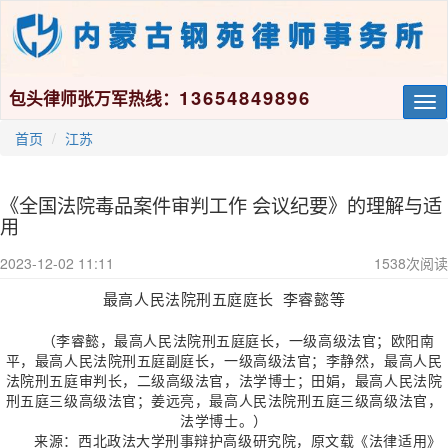
13654849896
包头律师张万军热线：
Tog
nav
首页
江苏
《全国法院毒品案件审判工作 会议纪要》的理解与适
用
2023-12-02 11:11
1538
次阅读
最高人民法院刑五庭庭长 李睿懿等
（李睿懿，最高人民法院刑五庭庭长，一级高级法官；欧阳南
平，最高人民法院刑五庭副庭长，一级高级法官；李静然，最高人民
法院刑五庭审判长，二级高级法官，法学博士；田娟，最高人民法院
刑五庭三级高级法官；姜远亮，最高人民法院刑五庭三级高级法官，
法学博士。）
来源：
西北政法大学刑事辩护高级研究院，原文载
《法律适用》