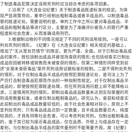
了制造毒品犯罪决定适用死刑时应当综合考虑的各项因素。
2.沿用了《大连会议纪要》关于制造毒品既遂标准的规定。为体
现严惩政策导向，重申已经制出粗制毒品或者半成品的，以制造毒品
罪的既遂论处。需要说明的是，审判工作中之所以要对毒品成品、半
成品和粗制毒品等进行区分，主要是为了准确评价被告人的罪行严重
程度和社会危害，从而准确适用刑罚。
3.根据制出物的不同情况规定了不同的死刑适用规则。一是可以
判处死刑的情形。《纪要》在《大连会议纪要》相关规定的基础上，
增加了“无从宽处罚情节”的限定，更为严谨、全面。对于已制出毒品成
品的案件，既包括制出成品并被现场查获的情形,也包括经查实已制出
成品但因被转移或销售而未被查获的情形。但第二种情形同样受到前
述“全案未查获毒品”案件死刑适用证据标准的规制。二是不得判处死刑
的情形。对于仅制出毒品半成品的按照犯罪既遂论处，是司法上为了
严厉打击制造毒品犯罪而作出的一种拟制性规定。对于仅制出毒品半
成品的，即使按照犯罪既遂处理，但在死刑适用问题上却不能降格以
求。三是慎用死刑的情形。即制出毒品成品数量未达到实际掌握的死
刑适用数量标准，或者仅制出粗制毒品的。研究认为，查获和经查实
此前制出的毒品成品数量较低的，由于社会危害相对较小，原则上不
宜判处死刑；只有毒品成品达到一定数量，且半成品数量巨大、纯度
较高的，才具有同等社会危害，可以考虑判处死刑。仅制出粗制毒品
的，鉴于其已较为接近毒品成品，仅在品质、外观上与成品存在一定
差别，与仅制出毒品半成品的案件量刑时不能等量齐观，故《纪要》