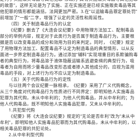
的故意”，这样无论是为了实施、正在实施还是已经实施贩卖毒品等其
他犯罪的情形都能涵括，法网更加严密。3.在“以运输毒品罪定罪处罚”
前增加了“一般”二字，增强了认定的灵活性和周延性。
（四）关于制造毒品行为的认定
《纪要》删去了《大连会议纪要》中用物理方法加工、配制毒品
部分的举例内容，规定对于此类行为是否属于制造毒品行为，主要根
据是否以改变毒品的成分和效用为目的来判定。同时，《纪要》规定
了用物理方法加工、配置毒品不认定为制造毒品的典型情形，以从反
面进一步界定制造毒品行为。通过添加“辅料”实现增重目的系欺骗购毒
者的典型行为，将毒品溶于液体隐蔽运输系逃避查缉的典型行为，吸
毒者为自用而将少量毒品改变形态或者掺入其他成分的，应视为滥用
毒品的手段，对上述行为均不应认定为制造毒品。
（五）关于代购毒品行为的定性
与以往两个会议纪要一脉相承，《纪要》采用了广义代购概念，
从三个角度对代购毒品行为性质进行不同界定：即明知他人实施毒品
犯罪为其代购，未从中牟利的；为他人代购毒品，并从中牟利的；为
他人代购毒品，既不明知他人实施毒品犯罪，又未从中牟利的。
1.共犯型代购
《纪要》将《大连会议纪要》规定的“无论是否牟利”改为“未从中
牟利”，即明知他人实施毒品犯罪而为其代购毒品，未从中牟利的，以
相关毒品犯罪的共犯论处。
2.从中牟利型代购