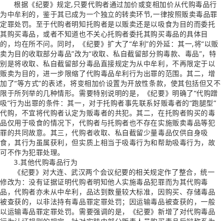
根据《纪要》规定,只要代购者通过加价或变相加价从代购毒品行
为中牟利的，鉴于其已成为一个独立的转卖环节,一律按照贩卖毒品罪
定罪处罚。至于代购者明知托购者是以贩卖还是以吸食为目的而委托
其购买毒品，或者不知道也不关心托购者委托其购买毒品的具体目
的，均在所不问。同时，《纪要》扩大了“牟利”的外延：其一,将“以贩
卖为目的收取部分毒品”改为“收取、私自截留部分购毒款、毒品”，特
别是将收取、私自截留部分毒品直接规定为从中牟利，不再限定于以
贩卖为目的，进一步限缩了代购毒品牟利行为出罪的范围。其二，增
加了“等方式”的表述，将变相加价设置为开放性条款，使其包括但又不
限于所列举的几种情形。需要特别说明的是，《纪要》明确了“代购蹭
吸”行为出罪的条件：其一，对于托购者事先联系好贩毒者的“跑腿型”
代购，不宜将代购者认定为贩毒者的共犯。其二，在托购者购买的毒
品仅用于吸食的情况下，代购者与托购者也不存在实施贩卖毒品等犯
罪的共同故意。其三，代购者收取、私自截留少量毒品仅供自身吸
食，其行为虽属获利，但实质上相当于吸毒行为和帮助吸毒行为，故
可不作为犯罪处理。
3.其他代购毒品行为
《纪要》对大连、武汉两个会议纪要的相关规定作了整合，统一
修改为：没有证据证明代购者明知他人实施毒品犯罪而为其代购毒
品，代购者亦未从中牟利，品达到数量较大标准，因购买、存储毒品
被查获的，以非法持有毒品罪定罪处罚；因运输毒品被查获的，一般
以运输毒品罪定罪处罚。需要强调的是，《纪要》新增了对代购毒品