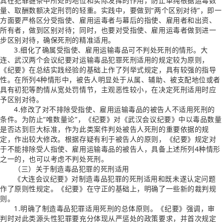
其在犯罪链条中所处的地位和实际发挥的作用，防止单纯根据运毒数
量、取酬数额决定刑罚的轻重。实践中，要做到“两个区别对待”，即一
方面要严格区分受指使、雇用运毒者与幕后的指使、雇用者和出资、
所有者，做到区别对待；同时，也要对受指使、雇用运毒者做到进一
步区别对待，确保死刑的精准适用。
3.细化了确属受指使、雇用运输毒品可不判处死刑的情形。大
连、武汉两个会议纪要对运输毒品犯罪死刑适用的规定较为原则，
《纪要》在总结实践经验的基础上作了列举式规定，具有较强的指导
性。在所列4种情形中，被告人明显处于从属、辅助、被支配地位或者
具有初犯等酌情从宽处罚情节，主观恶性较小，在决定死刑适用时应
予区别对待。
4.修改了对不排除受指使、雇用运输毒品的被告人不适用死刑的
条件。为防止“唯数量论”，《纪要》对《武汉会议纪要》中以毒品数量
是否达到巨大标准，作为此类案件判处被告人死刑的重要依据的规
定，作出较大修改。根据存疑有利于被告人的原则，《纪要》规定对
于不能排除受人指使、雇用运输毒品的被告人，具备上述所列4种情形
之一的，也可以考虑不判处死刑。
（三）关于制造毒品犯罪的死刑适用
《大连会议纪要》对制造毒品犯罪的死刑适用和既未遂认定问题
作了原则性规定。《纪要》在守正的基础上，明确了一些新的裁判规
则。
1.明确了制造毒品犯罪适用死刑的总体原则。《纪要》强调，审
判时对此类源头性犯罪要充分体现从严惩处的政策要求，并首次规定