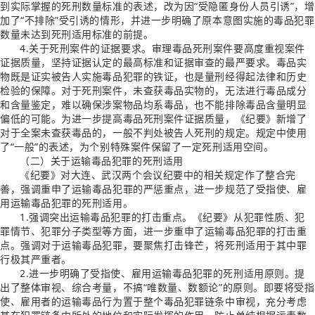
到实际掌握的死刑数量标准的表述，改为因“受隐匿身份人员引诱”，增
加了“不排除”受引诱的情形，并进一步明确了原本意图实施的毒品犯罪
数量未达到死刑适用标准的前提。
4.关于死刑案件的证据要求。审理毒品死刑案件要高度重视案件
证据质量，坚持证据认定的最高标准和证据审查的最严要求。毒品实
物既是证实被告人实施毒品犯罪的铁证，也是量刑经得起法律和历史
检验的保障。对于死刑案件，未查获毒品实物的，无法进行毒品成分
和含量鉴定，难以确保涉案物品均系毒品，也不能排除毒品含量明显
偏低的可能。为进一步提高毒品死刑案件证据质量，《纪要》新增了
对于全案未查获毒品的，一般不判处被告人死刑的规定。规定中使用
了“一般”的表述，为个别特殊案件保留了一定死刑适用空间。
（二）关于运输毒品犯罪的死刑适用
《纪要》对大连、武汉两个会议纪要中的相关规定作了整合完
善，强调重申了运输毒品犯罪的严惩重点，进一步规范了受指使、雇
用运输毒品犯罪的死刑适用。
1.强调突出运输毒品犯罪的打击重点。《纪要》从犯罪性质、犯
罪情节、犯罪分子类型等方面，进一步重申了运输毒品犯罪的打击重
点。强调对于运输毒品犯罪，要聚焦打击锋芒，将死刑适用于其中罪
行极其严重者。
2.进一步明确了受指使、雇用运输毒品犯罪的死刑适用原则。提
出了整体审视、综合考量，不搞“唯数量、数额论”的原则。即要将受指
使、雇用者的运输毒品行为置于整个毒品犯罪链条中审视，充分考虑