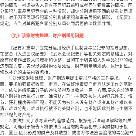
犯的情形。考虑被告人具有不同犯罪前科或者同时犯数罪的情况，区
分累犯与毒品再犯竞合的三种情形，规定分别适用不同的从重处罚规
则。对于因不同现行犯罪分别构成累犯和毒品再犯的情形，《纪要》
规定，应当对其所犯各罪分别从重处罚后再依法数罪并罚。
（九）涉案财物处理、财产刑适用问题
《纪要》重申了应充分运用经济手段制裁毒品犯罪的指导思想，
在整合《大连会议纪要》《武汉会议纪要》等相关规定的基础上，对
原有规定作出较大的增补和调整，目的在于切实加大对毒品犯罪的经
济制裁力度，实现涉案财物依法处理、财产刑量刑规范、执行到位。
修改补充的主要内容包括：
1.对涉案财物处理、财产刑适用提出更加严格的工作要求。一方
面，要求加强证据收集、审查，在做好涉毒资产审查认定工作的基础
上，依法追缴犯罪分子的违法所得及其收益。另一方面,要求充分适用
财产刑并加大执行力度，确保财产刑与主刑及被告人的犯罪性质、情
节、获利程度等相匹配，不能因为被告人没有财产或者其财产难以查
清、难以分割、难以执行就不判处财产刑，也不能因此判处与主刑不
相匹配的财产刑。
2.依法扩大了涉毒资产的追缴范围。根据刑诉法司法解释等相关
规定，明确对于被告人将依法应当追缴的毒品犯罪涉案财物用于投
资、置业,因此形成的财产及其收益；或者将依法应当追缴的毒品犯罪