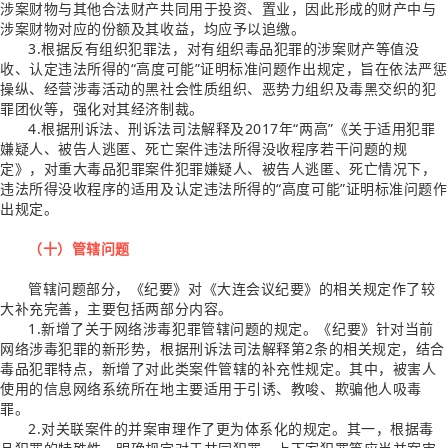
涉案财物与其他合法财产共同用于投资、置业，因此形成的财产中与
涉案财物对应的份额及其收益，均应予以追缴。
3.根据反有组织犯罪法，对有组织毒品犯罪的涉案财产等值没
收、认定违法所得的“高度可能”证明标准问题作出规定，旨在依法严惩
操纵、经营涉毒活动的黑社会性质组织、恶势力组织及毒黑交织的犯
罪团伙等，强化对其经济制裁。
4.根据刑诉法、刑诉法司法解释及2017年“两高”《关于适用犯罪
嫌疑人、被告人逃匿、死亡案件违法所得没收程序若干问题的规
定》，对重大毒品犯罪案件犯罪嫌疑人、被告人逃匿、死亡情况下，
违法所得没收程序的适用及认定违法所得的“高度可能”证明标准问题作
出规定。
（十）管辖问题
管辖问题部分，《纪要》对《大连会议纪要》的相关规定作了较
大补充完善，主要包括两部分内容。
1.新增了关于网络涉毒犯罪管辖问题的规定。《纪要》针对当前
网络涉毒犯罪的新形势，根据刑诉法司法解释第2条的相关规定，结合
毒品犯罪特点，新增了对此类案件管辖的补充性规定。其中，被害人
使用的信息网络系统所在地主要适用于引诱、教唆、欺骗他人吸毒
罪。
2.对关联案件的并案审理作了更为体系化的规定。其一，根据毒