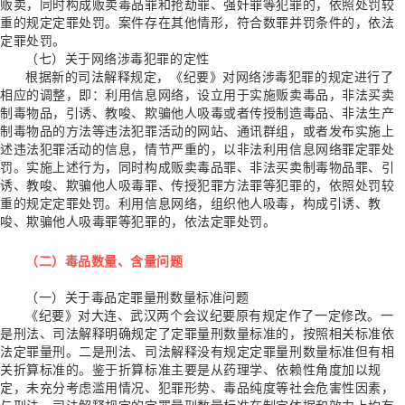
贩卖，同时构成贩卖毒品罪和抢劫罪、强奸罪等犯罪的，依照处罚较
重的规定定罪处罚。案件存在其他情形，符合数罪并罚条件的，依法
定罪处罚。
（七）关于网络涉毒犯罪的定性
根据新的司法解释规定，《纪要》对网络涉毒犯罪的规定进行了
相应的调整，即：利用信息网络，设立用于实施贩卖毒品，非法买卖
制毒物品，引诱、教唆、欺骗他人吸毒或者传授制造毒品、非法生产
制毒物品的方法等违法犯罪活动的网站、通讯群组，或者发布实施上
述违法犯罪活动的信息，情节严重的，以非法利用信息网络罪定罪处
罚。实施上述行为，同时构成贩卖毒品罪、非法买卖制毒物品罪、引
诱、教唆、欺骗他人吸毒罪、传授犯罪方法罪等犯罪的，依照处罚较
重的规定定罪处罚。利用信息网络，组织他人吸毒，构成引诱、教
唆、欺骗他人吸毒罪等犯罪的，依法定罪处罚。
（二）毒品数量、含量问题
（一）关于毒品定罪量刑数量标准问题
《纪要》对大连、武汉两个会议纪要原有规定作了一定修改。一
是刑法、司法解释明确规定了定罪量刑数量标准的，按照相关标准依
法定罪量刑。二是刑法、司法解释没有规定定罪量刑数量标准但有相
关折算标准的。鉴于折算标准主要是从药理学、依赖性角度加以规
定，未充分考虑滥用情况、犯罪形势、毒品纯度等社会危害性因素，