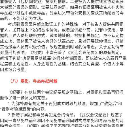
罪嫌疑人（包括同案犯）投案的情形。二是被告人提供线索协助查获
大量案外毒品的情形。需要注意的是，如果有证据证明被告人在实施
毒品犯罪过程中藏匿毒品，到案后又带领公安机关查获其所藏匿的毒
品的，不能认定为立功。
考虑到毒品案件侦查取证工作的特殊性，对于被告人提供共同犯
罪人，尤其是上下家的基本情况，或者提供犯罪前、犯罪中使用、掌
握的上述人员的联络方式、藏匿地址的，根据相关规定，虽不认定构
成立功，但体现了被告人良好的认罪态度，且对开展延伸侦查、抓捕
其他涉案人员有积极价值，故规定量刑时可酌情考虑。关于立功情节
对量刑的影响。《纪要》丰富完善了《大连会议纪要》的原有规定，
新增了判断“功是否足以抵罪”的具体考量因素，即以被告人的罪行严重
程度和主观恶性、人身危险性为基础，结合其立功类型、价值大小等
因素综合考量。
（八）累犯、毒品再犯问题
《纪要》在以往两个会议纪要规定基础上，对累犯和毒品再犯问
题作了进一步补充和完善。
1.为弥补原有规定关于再犯成立时段的缺漏，增加了“赦免后”和
“缓刑考验期满后”的内容。
2.新增了累犯和毒品再犯竞合的情形。《武汉会议纪要》规定了
因同一毒品犯罪前科和因不同犯罪前科同时构成累犯和毒品再犯的两
种竞合情形。《纪要》新增了因不同现行犯罪分别构成累犯和毒品再