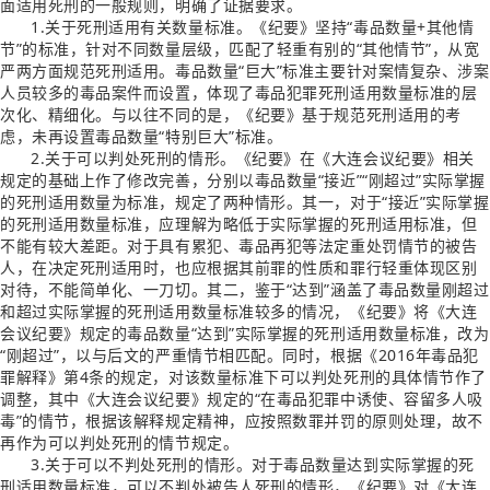
面适用死刑的一般规则，明确了证据要求。
1.关于死刑适用有关数量标准。《纪要》坚持“毒品数量+其他情
节”的标准，针对不同数量层级，匹配了轻重有别的“其他情节”，从宽
严两方面规范死刑适用。毒品数量“巨大”标准主要针对案情复杂、涉案
人员较多的毒品案件而设置，体现了毒品犯罪死刑适用数量标准的层
次化、精细化。与以往不同的是，《纪要》基于规范死刑适用的考
虑，未再设置毒品数量“特别巨大”标准。
2.关于可以判处死刑的情形。《纪要》在《大连会议纪要》相关
规定的基础上作了修改完善，分别以毒品数量“接近”“刚超过”实际掌握
的死刑适用数量为标准，规定了两种情形。其一，对于“接近”实际掌握
的死刑适用数量标准，应理解为略低于实际掌握的死刑适用标准，但
不能有较大差距。对于具有累犯、毒品再犯等法定重处罚情节的被告
人，在决定死刑适用时，也应根据其前罪的性质和罪行轻重体现区别
对待，不能简单化、一刀切。其二，鉴于“达到”涵盖了毒品数量刚超过
和超过实际掌握的死刑适用数量标准较多的情况，《纪要》将《大连
会议纪要》规定的毒品数量“达到”实际掌握的死刑适用数量标准，改为
“刚超过”，以与后文的严重情节相匹配。同时，根据《2016年毒品犯
罪解释》第4条的规定，对该数量标准下可以判处死刑的具体情节作了
调整，其中《大连会议纪要》规定的“在毒品犯罪中诱使、容留多人吸
毒”的情节，根据该解释规定精神，应按照数罪并罚的原则处理，故不
再作为可以判处死刑的情节规定。
3.关于可以不判处死刑的情形。对于毒品数量达到实际掌握的死
刑适用数量标准，可以不判处被告人死刑的情形，《纪要》对《大连