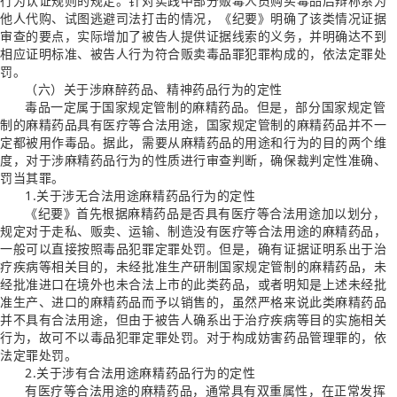
行为认证规则的规定。针对实践中部分贩毒人员购买毒品后辩称系为
他人代购、试图逃避司法打击的情况，《纪要》明确了该类情况证据
审查的要点，实际增加了被告人提供证据线索的义务，并明确达不到
相应证明标准、被告人行为符合贩卖毒品罪犯罪构成的，依法定罪处
罚。
（六）关于涉麻醉药品、精神药品行为的定性
毒品一定属于国家规定管制的麻精药品。但是，部分国家规定管
制的麻精药品具有医疗等合法用途，国家规定管制的麻精药品并不一
定都被用作毒品。据此，需要从麻精药品的用途和行为的目的两个维
度，对于涉麻精药品行为的性质进行审查判断，确保裁判定性准确、
罚当其罪。
1.关于涉无合法用途麻精药品行为的定性
《纪要》首先根据麻精药品是否具有医疗等合法用途加以划分，
规定对于走私、贩卖、运输、制造没有医疗等合法用途的麻精药品，
一般可以直接按照毒品犯罪定罪处罚。但是，确有证据证明系出于治
疗疾病等相关目的，未经批准生产研制国家规定管制的麻精药品，未
经批准进口在境外也未合法上市的此类药品，或者明知是上述未经批
准生产、进口的麻精药品而予以销售的，虽然严格来说此类麻精药品
并不具有合法用途，但由于被告人确系出于治疗疾病等目的实施相关
行为，故可不以毒品犯罪定罪处罚。对于构成妨害药品管理罪的，依
法定罪处罚。
2.关于涉有合法用途麻精药品行为的定性
有医疗等合法用途的麻精药品，通常具有双重属性，在正常发挥