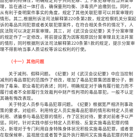
品犯罪的特殊性，明确规定对于共同犯罪、上下家犯罪等应当并案审
理，旨在通过一体打击，确保量刑均衡、涉毒资产追缴到位。同时，
从有利于查明案件事实的角度，规定了其他关联犯罪可以并案审理的
情形。其二,根据刑诉法司法解释第220条第2款，规定检察机关分案起
诉的毒品共同犯罪或者关联犯罪案件，在符合相关条件的情况下，人
民法院可以决定并案审理。其三，对《武汉会议纪要》关于分案审理
的规定作了一定修改，将前提设置为因客观原因分案审理且无法并案
的情形，同时根据刑诉法司法解释第220条第1款的规定，提示分案审
理不得影响当事人质证权等诉讼权利的行使。
（十一）其他问题
关于减刑、假释问题。《纪要》对《武汉会议纪要》中应当控制
减刑的毒品罪犯的范围作了修改，增加了毒品犯罪集团首要分子，删
除了毒枭、职业毒犯的表述；同时，明确规定对于确有履行能力而不
履行或者不全部履行生效裁判中财产性判项的毒品罪犯，一般不认定
其确有悔改表现。
关于特定人员参与毒品犯罪问题。《纪要》根据宽严相济刑事政
策的要求，对组织、利用特定人员实施毒品犯罪的情形和特定人员被
利用、诱骗参与毒品犯罪的情形，作了区别对待，要求对前者予以严
惩。同时，针对实践中部分特定人员积极、反复实施毒品犯罪的情
况，新增对于专门利用自身特殊身体状况积极实施毒品犯罪，或者曾
在取保候审、监视居住或者暂予监外执行期间又实施毒品犯罪的特定