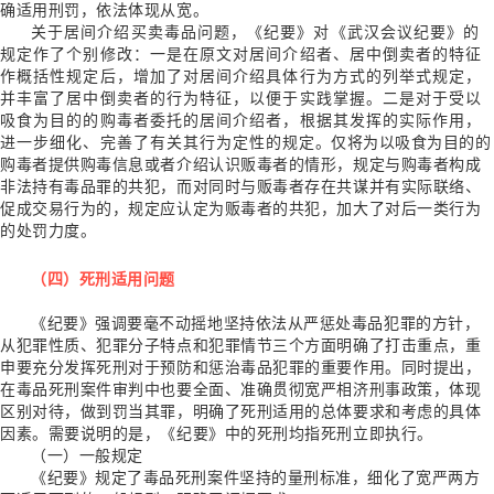
确适用刑罚，依法体现从宽。
关于居间介绍买卖毒品问题，《纪要》对《武汉会议纪要》的
规定作了个别修改：一是在原文对居间介绍者、居中倒卖者的特征
作概括性规定后，增加了对居间介绍具体行为方式的列举式规定，
并丰富了居中倒卖者的行为特征，以便于实践掌握。二是对于受以
吸食为目的的购毒者委托的居间介绍者，根据其发挥的实际作用，
进一步细化、完善了有关其行为定性的规定。仅将为以吸食为目的的
购毒者提供购毒信息或者介绍认识贩毒者的情形，规定与购毒者构成
非法持有毒品罪的共犯，而对同时与贩毒者存在共谋并有实际联络、
促成交易行为的，规定应认定为贩毒者的共犯，加大了对后一类行为
的处罚力度。
（四）死刑适用问题
《纪要》强调要毫不动摇地坚持依法从严惩处毒品犯罪的方针，
从犯罪性质、犯罪分子特点和犯罪情节三个方面明确了打击重点，重
申要充分发挥死刑对于预防和惩治毒品犯罪的重要作用。同时提出，
在毒品死刑案件审判中也要全面、准确贯彻宽严相济刑事政策，体现
区别对待，做到罚当其罪，明确了死刑适用的总体要求和考虑的具体
因素。需要说明的是，《纪要》中的死刑均指死刑立即执行。
（一）一般规定
《纪要》规定了毒品死刑案件坚持的量刑标准，细化了宽严两方