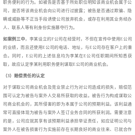
职务便利的行为。如被告是否基于所处职位明知该商业机会属于公
司，是否将该商业机会向公司进行过披露；被告是否通过欺骗、隐
瞒或威胁等不正当手段诱使公司放弃机会，或存在利用其业务经办
人、联系人等有利身份实施篡夺行为。
如案例三中
，李某设立的F公司在经营时，不但在宣传中使用E公司
的业绩，而且还使用E公司的电话、地址，与E公司存在客户上的重
合。同时，E公司的上述信息均为李某在E公司任职期间所知悉获
取，故应认定李某利用职务便利谋取E公司的商业机会。
（3）赔偿责任的认定
对于谋取公司商业机会及竞业禁止行为对公司造成的损失，赔偿范
围可认定为被告与案外人交易所获取的收益。被告行为构成谋取公
司商业机会的，其所侵害的即为本属于公司的预期利益。该利益通
常可直接体现为被告与案外人签订业务合同的所获利润。需要注意
的是，公司应就其享有该预期利益承担举证责任，如应证明公司与
案外人在被告损害行为实施前存在长期良好的商业往来、已就合作