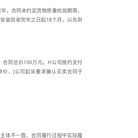
完毕，合同未约定货物质量检验期限，
安装验收完毕之日起18个月，以先到
，合同总价100万元。H公司按约支付
定单价，J公司起诉要求确认买卖合同于
行主体不一致、合同履行过程中实际履