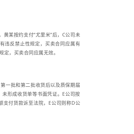
。
。黄某按约支付“尤里米”后，C公司未
没有违反禁止性规定，买卖合同应属有
性规定，买卖合同应属无效。
、第一批和第二批收货后以及质保期届
，未形成收货单等书面凭证。E公司按
额支付货款诉至法院，E公司则称D公