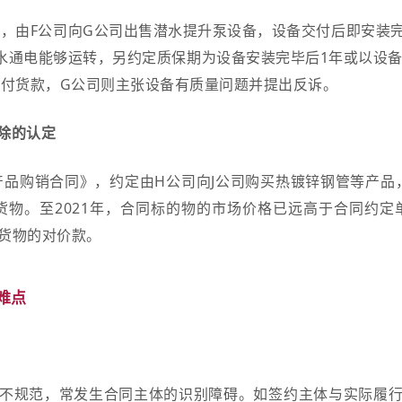
》，由F公司向G公司出售潜水提升泵设备，设备交付后即安装
通水通电能够运转，另约定质保期为设备安装完毕后1年或以设备
支付货款，G公司则主张设备有质量问题并提出反诉。
除的认定
业产品购销合同》，约定由H公司向J公司购买热镀锌钢管等产品
元货物。至2021年，合同标的物的市场价格已远高于合同约
付货物的对价款。
难点
不规范，常发生合同主体的识别障碍。如签约主体与实际履