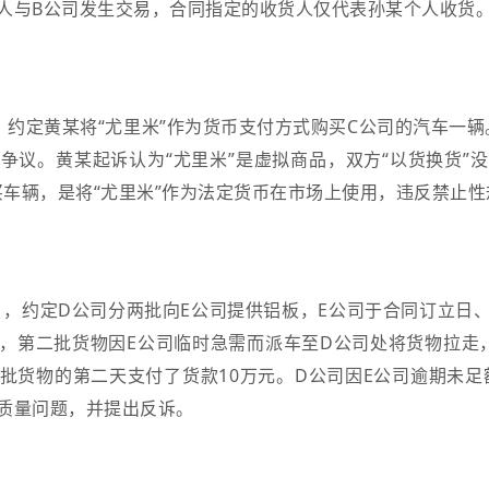
人与B公司发生交易，合同指定的收货人仅代表孙某个人收货
约定黄某将“尤里米”作为货币支付方式购买C公司的汽车一辆
争议。黄某起诉认为“尤里米”是虚拟商品，双方“以货换货”
买车辆，是将“尤里米”作为法定货币在市场上使用，违反禁止
》，约定D公司分两批向E公司提供铝板，E公司于合同订立日
，第二批货物因E公司临时急需而派车至D公司处将货物拉走
批货物的第二天支付了货款10万元。D公司因E公司逾期未足
质量问题，并提出反诉。