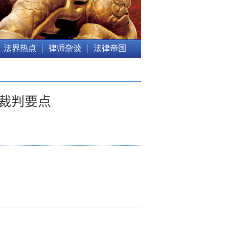
法界热点
律师杂谈
法律帝国
和裁判要点