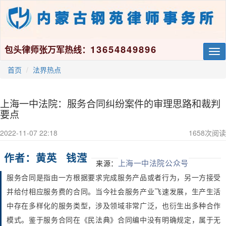
13654849896
包头律师张万军热线：
Tog
nav
首页
法界热点
上海一中法院：服务合同纠纷案件的审理思路和裁判
要点
2022-11-07 22:18
1658
次阅读
作者：黄英
钱滢
上海一中法院公众号
来源：
服务合同是指由一方根据要求完成服务产品或者行为，另一方接受
并给付相应服务费的合同。当今社会服务产业飞速发展，生产生活
中存在多样化的服务类型，涉及领域非常广泛，也衍生出多种合作
模式。鉴于服务合同在《民法典》合同编中没有明确规定，属于无