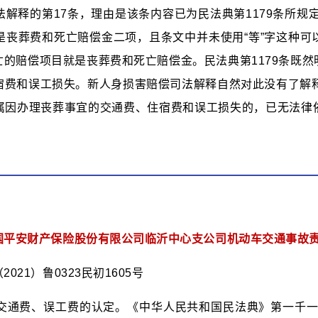
解释的第17条，理由是该条内容已为民法典第1179条所规定
是丧葬费和死亡赔偿金二项，且条文中并未使用“等”字这种可
的赔偿项目就是丧葬费和死亡赔偿金。民法典第1179条既
宿费和误工损失。新人身损害赔偿司法解释自然对此没有了解释
属因办理丧葬事宜的交通费、住宿费和误工损失的，已无法律
国平安财产保险股份有限公司临沂中心支公司机动车交通事故
21）鲁0323民初1605号
交通费、误工费的认定。《中华人民共和国民法典》第一千一