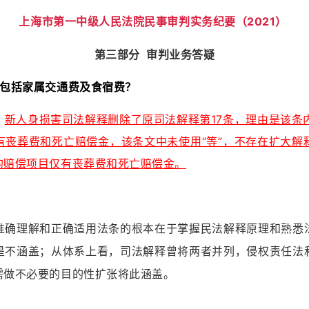
上海市第一中级人民法院民事审判实务纪要（2021）
第三部分 审判业务答疑
否包括家属交通费及食宿费？
：
新人身损害司法解释删除了原司法解释第17条，理由是该条内
有丧葬费和死亡赔偿金，该条文中未使用“等”，不存在扩大解
的赔偿项目仅有丧葬费和死亡赔偿金。
准确理解和正确适用法条的根本在于掌握民法解释原理和熟悉
是不涵盖；从体系上看，司法解释曾将两者并列，侵权责任法
需做不必要的目的性扩张将此涵盖。