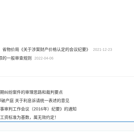
、省物价局《关于涉案财产价格认定的会议纪要》​
2021-12-23
罪的一般审查规则
2022-04-06
期纠纷案件的审理思路和裁判要点
算破产庭 关于利息诉请统一表述的意见
事审判工作会议（2016年）纪要》的通知
工资标准为基数，属无效约定！