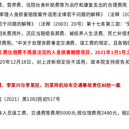
费、营养费、住院伙食补助费等为治疗和康复支出的合理费用
审理人身损害赔偿案件适用法律若干问题的解释》（法释〔20
干问题的解释》（法释〔2003〕20号）第十七条第三款：
相关费用外，还应当赔偿丧葬费、被抚养人生活费、死亡补偿
理费用。”中关于处理丧葬事宜交通费、误工费的规定，且各赔
费住宿费不再是法定的人身损害赔偿项目，2021年1月1
020年12月18日，对上述新规定尚不适用，故本院支持原
慧、李某兴与李某民、刘某帅机动车交通事故责任纠纷一案
2021）黑1282民初517号
人员误工费、交通费等费用5000元,殡仪馆费用2480元，