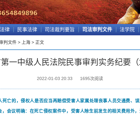
法律
民事法律
司法裁判要旨
司法审判文件
法学院
审判文件
>
上海
> 正文
第一中级人民法院民事审判实务纪要（2
2022-01-03 20:33
1695
次阅读
人死亡的，侵权人是否应当再赔偿受害人家属处理丧事人员交通费、误
片会，会议明确：在死亡侵权案件中，受害人除生前发生的相关费用外