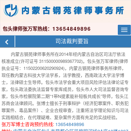
13654849896
包头律师张万军热线：
Tog
nav
司法裁判要旨
内蒙古钢苑律师事务所在2014年经内蒙古自治区司法厅依法
核准成立(许可证号 311500000989367702)。包头张万军律师(律师
执业证号：11502200620290924)，内蒙古钢苑律师事务所律师，
现任教内蒙古科技大学法学系，法学教授，西南政法大学法学博
士，法律硕士生导师。包头市法学会重大项目风险评估法律论证专
家，包头政法委执法监督专家库成员，包头市人大司法监督咨询专
家，包头市检察院第二期“1带N提素能补短板共成长”导师，包头江
苏商会法律顾问。张博士擅长于刑事辩护（经济犯罪案件、职务犯
罪案件、毒品案件）、企业合规审查，注重将法学理论知识与司法
实践相结合，在代理疑难、复杂案件方面有充足的实战经验。
张万军博士咨询预约热线:
13654849896