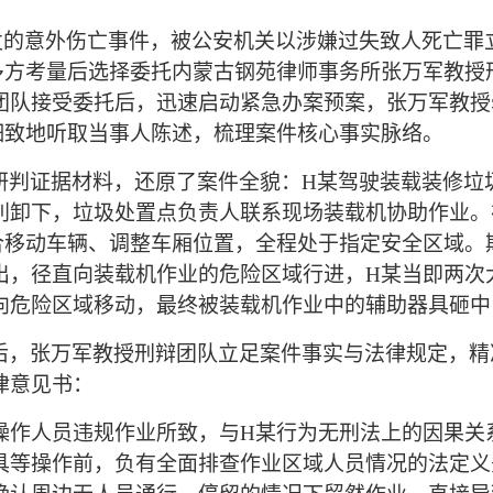
发的意外伤亡事件，被公安机关以涉嫌过失致人死亡罪
多方考量后选择委托内蒙古钢苑律师事务所张万军教授
团队接受委托后，迅速启动紧急办案预案，张万军教授
细致地听取当事人陈述，梳理案件核心事实脉络。
研判证据材料，还原了案件全貌：
H某驾驶装载装修垃
利卸下，垃圾处置点负责人联系现场装载机协助作业。
合移动车辆、调整车厢位置，全程处于指定安全区域。
出，径直向装载机作业的危险区域行进，H某当即两次
向危险区域移动，最终被装载机作业中的辅助器具砸中
后，张万军教授刑辩团队立足案件事实与法律规定，精
律意见书：
操作人员违规作业所致，与
H某行为无刑法上的因果关
具等操作前，负有全面排查作业区域人员情况的法定义