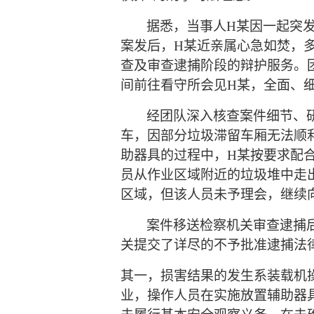
据悉，当事人
H某因一起突
案发后，H某近亲属心急如焚，
查及审查逮捕阶段的辩护服务。
间前往看守所会见H某，全面、
经团队深入核查案件细节、
车，因部分垃圾滞留车厢无法顺
助器具的过程中，H某按要求配
员从作业区域附近的垃圾堆中走
区域，但该人员未予理会，继续
案件移送检察机关审查逮捕
关提交了详尽的不予批准逮捕法
其一，损害结果的发生系装载机
业，操作人员在实施放置辅助器