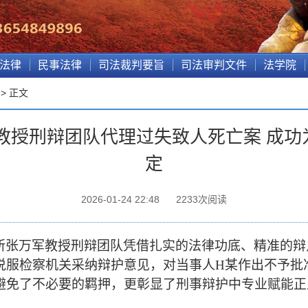
法律
民事法律
司法裁判要旨
司法审判文件
法学院
> 正文
教授刑辩团队代理过失致人死亡案 成功
定
2026-01-24 22:48
2233
次阅读
所张万军教授刑辩团队凭借扎实的法律功底、精准的辩
说服检察机关采纳辩护意见，对当事人
H某作出不予批
避免了不必要的羁押，更彰显了刑事辩护中专业赋能正