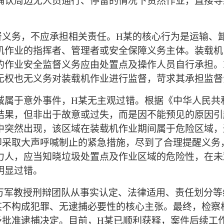
确认周边无人员通行、停留的情况下贸然作业，直接导
督义务，不应承担相关责任。H某的核心行为是运输、
机作业的指挥者、管理者或安全保障义务主体。装载机
的作业安全监督义务应由处置点及操作人员自行承担。
无权也无义务对装载机作业进行监督，苛求其承担监督
域属于意外事件，
H某无主观过错。根据《中华人民共
结果，但非出于故意或过失，而是因不能预见的原因引
中突然出现，该区域在装载机作业期间属于危险区域，
即采取大声呼喊制止的紧急措施，尽到了合理提醒义务
力人，应当知晓垃圾处置点及作业区域的危险性，在未
明显过错。
万军教授刑辩团队从事实认定、法律适用、责任划分等
某不构成犯罪、无逮捕必要性的核心主张。最终，检察
予批准逮捕决定。目前，H某已顺利获释，案件后续工