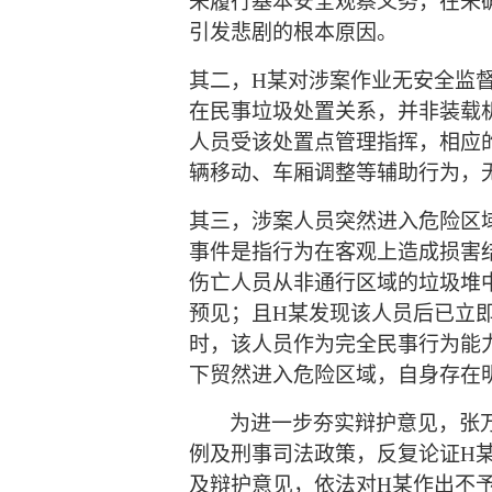
未履行基本安全观察义务，在未
引发悲剧的根本原因。
其二，
H某对涉案作业无安全监
在民事垃圾处置关系，并非装载
人员受该处置点管理指挥，相应
辆移动、车厢调整等辅助行为，
其三，涉案人员突然进入危险区
事件是指行为在客观上造成损害
伤亡人员从非通行区域的垃圾堆
预见；且H某发现该人员后已立
时，该人员作为完全民事行为能
下贸然进入危险区域，自身存在
为进一步夯实辩护意见，张
例及刑事司法政策，反复论证
H
及辩护意见，依法对H某作出不