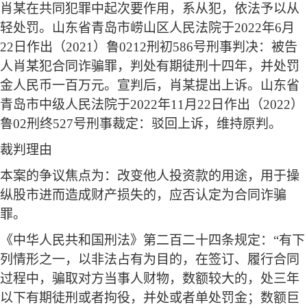
肖某在共同犯罪中起次要作用，系从犯，依法予以从
轻处罚。山东省青岛市崂山区人民法院于
2022年6月
22日作出（2021）鲁0212刑初586号刑事判决：被告
人肖某犯合同诈骗罪，判处有期徒刑十四年，并处罚
金人民币一百万元。宣判后，肖某提出上诉。山东省
青岛市中级人民法院于2022年11月22日作出（2022）
鲁02刑终527号刑事裁定：驳回上诉，维持原判。
裁判理由
本案的争议焦点为：改变他人投资款的用途，用于操
纵股市进而造成财产损失的，应否认定为合同诈骗
罪。
《中华人民共和国刑法》第二百二十四条规定：
“有下
列情形之一，以非法占有为目的，在签订、履行合同
过程中，骗取对方当事人财物，数额较大的，处三年
以下有期徒刑或者拘役，并处或者单处罚金；数额巨