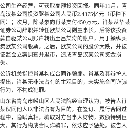
公司生产经营，可获取高额投资回报。同年11月，青
岛汉某公司投资驱某公司人民币2.4375亿元（币种下
同）；次月，陈某豪向肖某支付450万元，肖某从华某
证券公司辞职并转任欧某公司副董事长，后将该投资
款自驱某公司账户转出至吕某奇的账户，用于操纵买
卖欧某公司股票。之后，欧某公司的股价大跌，并被
证监会立案调查并退市，造成青岛汉某公司资金损
失。
公诉机关指控肖某构成合同诈骗罪。肖某及其辩护人
提出，肖某无非法占有的主观目的，未实施合同诈骗
行为，不构成犯罪。
山东省青岛市崂山区人民法院经审理认为，被告人肖
某伙同他人以非法占有为目的，在签订、履行合同过
程中，隐瞒真相，骗取对方当事人财物，数额特别巨
大，其行为构成合同诈骗罪，依法应予惩处。被告人