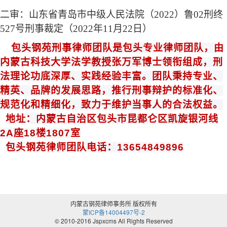
二审：山东省青岛市中级人民法院（
2022）鲁02刑终
527号刑事裁定（2022年11月22日）
包头钢苑刑事律师团队是包头专业律师团队，由
内蒙古科技大学法学教授张万军博士领衔组成，刑
法理论功底深厚、实践经验丰富。团队秉持专业、
精英、品牌的发展思路，推行刑事辩护的标准化、
规范化和精细化，致力于维护当事人的合法权益。
地址：内蒙古自治区包头市昆都仑区凯旋银河线
2A
座
18
楼
1807
室
包头钢苑律师团队电话：
13654849896
内蒙古钢苑律师事务所 版权所有
蒙ICP备14004497号-2
© 2010-2016 Jspxcms All Rights Reserved