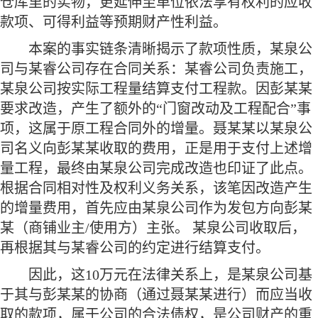
仓库里的实物，更延伸至单位依法享有权利的应收
款项、可得利益等预期财产性利益。
本案的事实链条清晰揭示了款项性质，某泉公
司与某睿公司存在合同关系：某睿公司负责施工，
某泉公司按实际工程量结算支付工程款。因彭某某
要求改造，产生了额外的
“门窗改动及工程配合”事
项，这属于原工程合同外的增量。聂某某以某泉公
司名义向彭某某收取的费用，正是用于支付上述增
量工程，最终由某泉公司完成改造也印证了此点。
根据合同相对性及权利义务关系，该笔因改造产生
的增量费用，首先应由某泉公司作为发包方向彭某
某（商铺业主/使用方）主张。 某泉公司收取后，
再根据其与某睿公司的约定进行结算支付。
因此，这
10万元在法律关系上，是某泉公司基
于其与彭某某的协商（通过聂某某进行）而应当收
取的款项，属于公司的合法债权，是公司财产的重