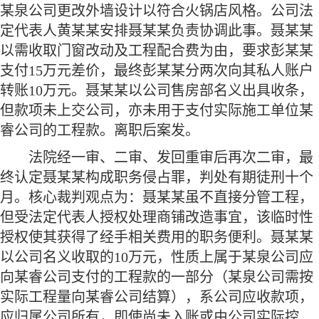
某泉公司更改外墙设计以符合火锅店风格。公司法
定代表人黄某某安排聂某某负责协调此事。聂某某
以需收取门窗改动及工程配合费为由，要求彭某某
支付
15万元差价，最终彭某某分两次向其私人账户
转账10万元。聂某某以公司售房部名义出具收条，
但款项未上交公司，亦未用于支付实际施工单位某
睿公司的工程款。离职后案发。
法院经一审、二审、发回重审后再次二审，最
终认定聂某某构成职务侵占罪，判处有期徒刑十个
月。核心裁判观点为：聂某某虽不直接分管工程，
但受法定代表人授权处理商铺改造事宜，该临时性
授权使其获得了经手相关费用的职务便利。聂某某
以公司名义收取的
10万元，性质上属于某泉公司应
向某睿公司支付的工程款的一部分（某泉公司需按
实际工程量向某睿公司结算），系公司应收款项，
应归属公司所有，即使尚未入账或由公司实际控