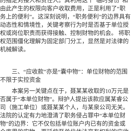
的指定对接人和责任人。其利用这个“临时身份”和
由此产生的权限向客户收取费用，正是利用了“职
务上的便利”。这深刻说明，“职务便利”的边界具有
动态性和情境性，关键考察行为时是否基于单位授
权或岗位职责而获得接触、控制财物的机会。 将职
权范围僵化理解为固定部门分工，显然是对法律的
机械解读。
三、
“应收款”亦是“囊中物”：单位财物的范围
不限于实控资金
本案另一关键点在于，聂某某收取的
10万元是
否属于“本单位财物”。辩护人提出该款应属某睿公
司（施工单位）或聂某某个人，与某泉公司无关。
法院的认定有力地澄清了职务侵占罪中“本单位财
物”的边界：它不仅包括单位账户内已有的资金或