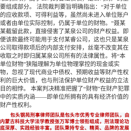
要组成部分。 法院裁判要旨明确指出：“对于单位
的应收款项、可得利益等，虽然尚未进入单位账户
或者由单位实际控制，仍属于单位的财物。”聂某
某截留此款，直接侵害了某泉公司的财产权益。即
便该款最终可能用于支付某睿公司，这也只是某泉
公司取得款项后的内部支付安排，丝毫不改变其在
收取之时即归属某泉公司所有的法律属性。将“本
单位财物”狭隘理解为单位物理掌控的现金或实
物，忽视了现代商业中债权、预期收益等财产性权
利的巨大价值，也与刑法保护单位财产权益的立法
目的相悖。 本案判决精准把握了“财物”在财产犯罪
中的实质内涵——即单位所拥有的具有经济价值的
财产性权利。
包头钢苑
刑事律师团队是
包头
市优秀专业律师团队，由
内蒙古科技大学法学教授
张万军博士领衔组成
，
刑法
理论功
底深厚、实践经验丰富。团队秉持专业、精英、品牌的发展