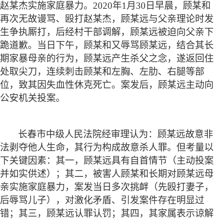
赵某杰实施家庭暴力。
2020年1月30日早晨，顾某和
再次无故谩骂、殴打赵某杰，顾某远与父亲理论时发
生争执厮打，后经村干部调解，顾某远被迫向父亲下
跪道歉。当日下午，顾某和又辱骂顾某远，结合其长
期家暴母亲的行为，顾某远产生杀父之念，遂返回住
处取尖刀，连续刺击顾某和左胸、左肋、右腿等部
位，致其因失血性休克死亡。案发后，顾某远主动向
公安机关投案。
长春市中级人民法院经审理认为：顾某远故意非
法剥夺他人生命，其行为构成故意杀人罪。但考量以
下关键因素：其一，顾某远具有自首情节（主动投案
并如实供述）；其二，被害人顾某和长期对顾某远母
亲实施家庭暴力，案发当日多次挑衅（先殴打妻子，
后辱骂儿子），对激化矛盾、引发案件存在明显过
错；其三，顾某远认罪认罚；其四，其家属表示谅解