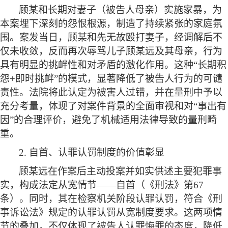
顾某和长期对妻子（被告人母亲）实施家暴，为
本案埋下深刻的怨恨根源，制造了持续紧张的家庭氛
围。案发当日，顾某和先无故殴打妻子，经调解后不
仅未收敛，反而再次辱骂儿子顾某远及其母亲，行为
具有明显的挑衅性和对矛盾的激化作用。这种
“长期积
怨+即时挑衅”的模式，显著降低了被告人行为的可谴
责性。法院将此认定为被害人过错，并在量刑中予以
充分考量，体现了对案件背景的全面审视和对“事出有
因”的合理评价，避免了机械适用法律导致的量刑畸
重。
2. 自首、认罪认罚制度的价值彰显
顾某远在作案后主动投案并如实供述主要犯罪事
实，构成法定从宽情节
——自首（《刑法》第67
条）。同时，其在检察机关阶段认罪认罚，符合《刑
事诉讼法》规定的认罪认罚从宽制度要求。这两项情
节的叠加，不仅体现了被告人认罪悔罪的态度，降低