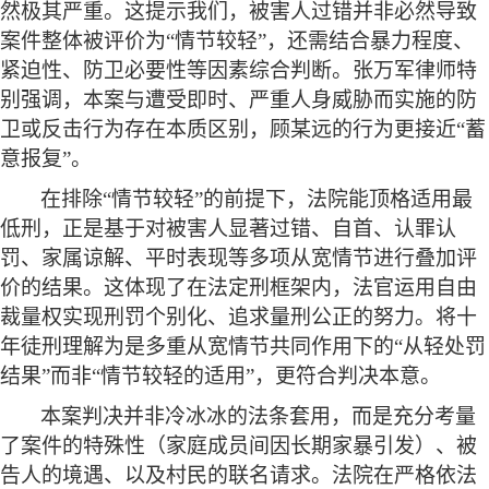
然极其严重。这提示我们，被害人过错并非必然导致
案件整体被评价为“情节较轻”，还需结合暴力程度、
紧迫性、防卫必要性等因素综合判断。张万军律师特
别强调，本案与遭受即时、严重人身威胁而实施的防
卫或反击行为存在本质区别，顾某远的行为更接近“蓄
意报复”。
在排除
“情节较轻”的前提下，法院能顶格适用最
低刑，正是基于对被害人显著过错、自首、认罪认
罚、家属谅解、平时表现等多项从宽情节进行叠加评
价的结果。这体现了在法定刑框架内，法官运用自由
裁量权实现刑罚个别化、追求量刑公正的努力。将十
年徒刑理解为是多重从宽情节共同作用下的“从轻处罚
结果”而非“情节较轻的适用”，更符合判决本意。
本案判决并非冷冰冰的法条套用，而是充分考量
了案件的特殊性（家庭成员间因长期家暴引发）、被
告人的境遇、以及村民的联名请求。法院在严格依法