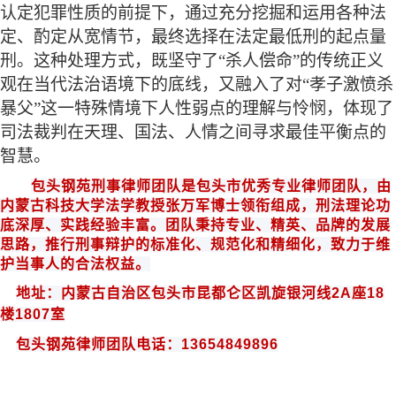
认定犯罪性质的前提下，通过充分挖掘和运用各种法
定、酌定从宽情节，最终选择在法定最低刑的起点量
刑。这种处理方式，既坚守了
“杀人偿命”的传统正义
观在当代法治语境下的底线，又融入了对“孝子激愤杀
暴父”这一特殊情境下人性弱点的理解与怜悯，体现了
司法裁判在天理、国法、人情之间寻求最佳平衡点的
智慧。
包头钢苑
刑事律师团队是
包头
市优秀专业律师团队，由
内蒙古科技大学法学教授
张万军博士领衔组成
，
刑法
理论功
底深厚、实践经验丰富。团队秉持专业、精英、品牌的发展
思路，推行刑事辩护的标准化、规范化和
精细化
，致力于维
护当事人的合法权益。
地址：内蒙古自治区包头市昆都仑区凯旋银河线
2A
座
18
楼
1807
室
包头钢苑律师团队电话：
13654849896