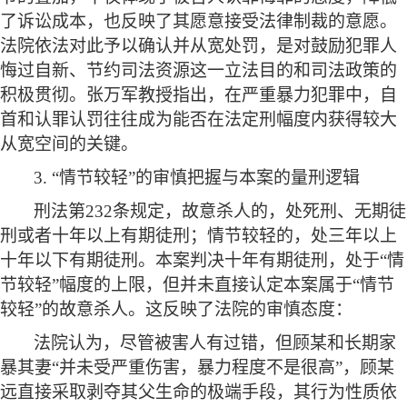
了诉讼成本，也反映了其愿意接受法律制裁的意愿。
法院依法对此予以确认并从宽处罚，是对鼓励犯罪人
悔过自新、节约司法资源这一立法目的和司法政策的
积极贯彻。张万军教授指出，在严重暴力犯罪中，自
首和认罪认罚往往成为能否在法定刑幅度内获得较大
从宽空间的关键。
3. “情节较轻”的审慎把握与本案的量刑逻辑
刑法第
232条规定，故意杀人的，处死刑、无期徒
刑或者十年以上有期徒刑；情节较轻的，处三年以上
十年以下有期徒刑。本案判决十年有期徒刑，处于“情
节较轻”幅度的上限，但并未直接认定本案属于“情节
较轻”的故意杀人。这反映了法院的审慎态度：
法院认为，尽管被害人有过错，但顾某和长期家
暴其妻
“并未受严重伤害，暴力程度不是很高”，顾某
远直接采取剥夺其父生命的极端手段，其行为性质依