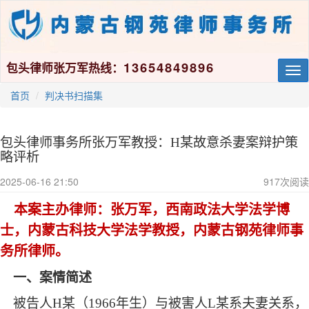
13654849896
包头律师张万军热线：
Tog
nav
首页
判决书扫描集
包头律师事务所张万军教授：H某故意杀妻案辩护策
略评析
2025-06-16 21:50
917
次阅读
本案主办律师：张万军，西南政法大学法学博
士，内蒙古科技大学法学教授，内蒙古钢苑律师事
务所律师。
一、案情简述
被告人
H某（1966年生）与被害人L某系夫妻关系，