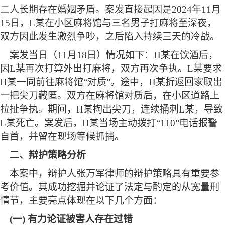
二人长期存在婚姻矛盾。案发直接起因是2024年11月
15日，L某在小区麻将馆与三名男子打麻将至深夜，
双方因此发生激烈争吵，之后陷入持续三天的冷战。
案发当日（
11月18日）情况如下：H某在饮酒后，
因L某再次打算外出打麻将，双方再次争执。L某要求
H某一同前往麻将馆“对质”。途中，H某折返回家取出
一把尖刀藏匿。双方在麻将馆对质后，在小区道路上
拉扯争执。期间，H某掏出尖刀，连续捅刺L某，导致
L某死亡。案发后，H某当场主动拨打“110”电话报警
自首，并留在现场等候抓捕。
二、辩护策略分析
本案中，辩护人张万军律师的辩护策略具有重要参
考价值。其成功挖掘并论证了法定与酌定的从宽量刑
情节，主要亮点体现在以下几个方面：
(一) 有力论证被害人存在过错