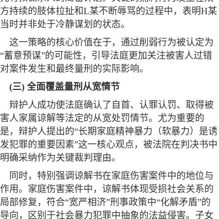
方持续的肢体拉扯和L某不断辱骂的过程中，表明H某
当时并非处于冷静谋划的状态。
这一策略的核心价值在于，通过削弱行为被认定为
“蓄意预谋”的可能性，引导法庭更加关注被害人过错
对案件发生和最终量刑的实际影响。
(三) 全面覆盖量刑从宽情节
辩护人成功使法庭确认了自首、认罪认罚、取得被
害人家属谅解等法定的从宽处罚情节。尤为重要的
是，辩护人提出的
“长期家庭精神暴力（软暴力）是诱
发犯罪的重要因素”这一核心观点，被法院在判决书中
明确采纳作为关键裁判理由。
同时，特别强调谅解书在家庭伤害案件中的地位与
作用。家庭伤害案件中，谅解书体现受损社会关系的
局部修复，符合
“宽严相济”刑事政策中“化解矛盾”的
导向，区别于社会暴力犯罪中抽象的法益侵害。子女