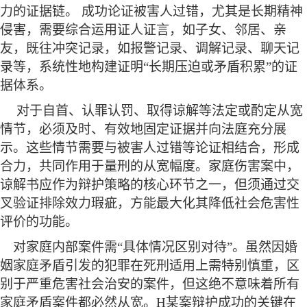
力的证据链。
成功论证被害人过错，尤其是长期精神
侵害，需要综合运用证人证言，如子女、邻居、亲
友，既往冲突记录，如报警记录、调解记录、聊天记
录等，系统性地构建证明
“长期压迫或矛盾积累”的证
据体系。
对于自首、认罪认罚、取得谅解等法定或酌定从宽
情节，必须及时、有效地固定证据并向法庭充分展
示。这些情节需要与被害人过错等论证相结合，形成
合力，共同作用于量刑的从宽幅度。家庭伤害案中，
谅解书应作为
辩护策略的核心环节之一，但须通过交
叉验证排除效力瑕疵，方能最大化其降低社会危害性
评价的功能。
对家庭内部案件需
“具体情况区别对待”。虽然因婚
姻家庭矛盾引发的犯罪在死刑适用上需特别慎重，区
别于严重危害社会治安的案件，但这绝不意味着所有
家庭矛盾案件都必然从宽。H某案辩护成功的关键在