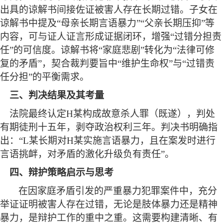
出具的谅解书间接佐证被害人存在长期过错。子女在
谅解书中提及“母亲长期言语暴力”“父亲长期压抑”等
内容，可与证人证言形成
证据闭环，增强
“过错分担责
任”的可信度。
谅解书将
“家庭悲剧”转化为“法律可修
复的矛盾”，契合裁判要旨中
“维护生命权”与“过错责
任分担”的平衡需求
。
三、判决结果及其考量
法院最终认定
H某构成故意杀人罪（既遂），判处
有期徒刑十五年，剥夺政治权利三年。判决书明确指
出：“L某长期对H某实施言语暴力，且在案发时进行
言语挑衅，对矛盾的激化升级负有责任”。
四、辩护策略启示与思考
在因家庭矛盾引发的严重暴力犯罪案件中，充分
举证证明被害人存在过错，无论是肢体暴力还是精神
暴力，是辩护工作的重中之重。这需要构建清晰、有