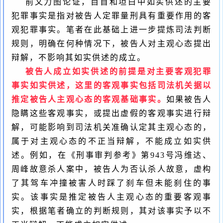
前文力图论证，自首和坦白中如实供述的主要
犯罪事实是指对被告人定罪量刑具有重要作用的客
观犯罪事实。笔者在此基础上进一步提炼司法判断
规则，明确在何种情况下，被告人对主观心态提出
辩解，不影响其如实供述的成立。
被告人成立如实供述的前提是对主要客观犯罪
事实如实供述，这里的客观事实包括司法机关据以
推定被告人主观心态的客观基础事实。
如果被告人
隐瞒这些客观事实，或提出虚假的客观事实进行辩
解，可能影响到司法机关准确认定其主观心态的，
属于对主观心态的不正当辩解，不能成立如实供
述。例如，在《刑事审判参考》第
943
号冯维达、
周峰故意杀人案中，被告人为否认杀人故意，虚构
了其驾车冲撞被害人时踩了刹车但未能刹住的事
实。该事实是推定被告人主观心态的重要客观事
实，根据笔者确立的判断规则，其对该事实予以不