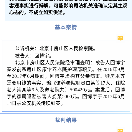
客观事实进行辩解，可能影响司法机关准确认定其主观
心态的，不成立如实供述。
基本案情
公诉机关：北京市房山区人民检察院。
被告人：回博宇。
北京市房山区人民法院经审理查明：被告人回博宇
案发前系房山区康怡养老院护理部职员。在
2016
年
9
月
至
2017
年
6
月期间，回博宇虚构其父亲病重、赎房本等
需要用钱的事实，骗取该养老院职员白某等
17
人、住院
老人崇某等
9
人及养老院共计
500420
元。案发后，回博
宇的家属退赔被害人娄某
5000
元。回博宇于
2017
年
6
月
14
日被公安机关传唤到案。
裁判结果