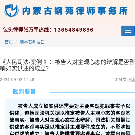
13654849896
包头律师张万军热线：
Tog
nav
首页
刑事裁判要旨
《人民司法·案例 》：被告人对主观心态的辩解是否影
响如实供述的成立？
2024-09-02 17:48
1424
次阅读
裁判要旨
被告人成立如实供述需要对主要客观犯罪事实予以
供述，包括司法机关据以推定被告人主观心态的客观基
础事实。被告人对主观心态提出辩解，司法机关根据其
供述的客观事实足以推定其主观要件成立的，不影响如
实供述的成立；被告人隐瞒重要客观事实，或提出虚假