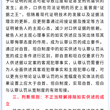
予以证明的观念可能导致过度取证甚至刑讯逼供的
发生；此外，口供在司法证明的历史上虽曾是
“
证
据之王
”
，但随着现代证明技术的发展以及证据法
理念的更新，应更侧重通过间接证据及推定等方法
证明被告人的主观心态，减少对口供证据的依赖。
被告人对主观心理事实的如实供述应当突出体现其
认罪悔罪态度的作用，成为认罪认罚的成立要件。
通过对自首、坦白制度中的如实供述与认罪认罚从
宽的成立条件进行区别，即自首和坦白仅要求行为
人供述据以定案的客观犯罪事实，认罪认罚需要行
为人全面供述其客观犯罪事实和主观犯罪心理，可
以更充分地论证认罪认罚的从宽幅度在实体法的后
果设置上应大于自首、坦白制度，实现自首、坦白
与认罪认罚从宽制度的有效衔接。
三、判断规则：不正当辩解排除如实供述的成
立