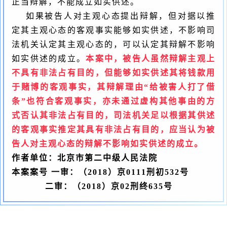
正当辩解，不能成立如实供述。
如果被告人对主观心态提出辩解，但对据以推
定其主观心态的客观事实能够如实供述，不影响司
法机关认定其主观心态的，可以认定其辩解不影响
如实供述的成立。
本案中，被告人虽然辩解主观上
不具有非法占有目的，但能够如实供述其将钱款用
于赌博的客观事实，其辩解理由
“
给被害人打了借
条
”
也符合客观事实，亦未通过虚构其他事由的方
式否认其非法占有目的，司法机关足以根据其供述
的客观事实推定其具有非法占有目的，应当认为被
告人对主观心态的辩解不影响如实供述的成立。
作者单位：
北京市第二中级人民法院
本案案号
一审：（
2018
）京
0111
刑初
532
号
二审：（
2018
）京
02
刑终
635
号