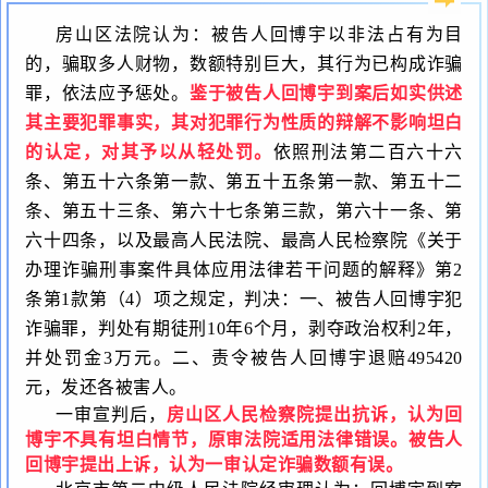
房山区法院认为：被告人回博宇以非法占有为目
的，骗取多人财物，数额特别巨大，其行为已构成诈骗
罪，依法应予惩处。
鉴于被告人回博宇到案后如实供述
其主要犯罪事实，其对犯罪行为性质的辩解不影响坦白
的认定，对其予以从轻处罚。
依照刑法第二百六十六
条、第五十六条第一款、第五十五条第一款、第五十二
条、第五十三条、第六十七条第三款，第六十一条、第
六十四条，以及最高人民法院、最高人民检察院《关于
办理诈骗刑事案件具体应用法律若干问题的解释》第
2
条第
1
款第（
4
）项之规定，判决：一、被告人回博宇犯
诈骗罪，判处有期徒刑
10
年
6
个月，剥夺政治权利
2
年，
并处罚金
3
万元。二、责令被告人回博宇退赔
495420
元，发还各被害人。
一审宣判后，
房山区人民检察院提出抗诉，认为回
博宇不具有坦白情节，原审法院适用法律错误。被告人
回博宇提出上诉，认为一审认定诈骗数额有误。