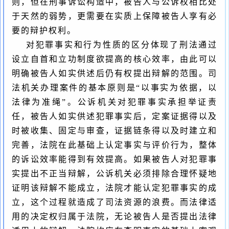
则，但在刑事诉讼构造中，被告人与公诉权相比处
于天然的弱势，更需要在实质上保障被告人享有必
要的辩护权利。
对犯罪事实和行为性质的区分体现了刑法通过
设立自首和立功制度欲提高的核心效率，由此可以
明确被告人如实供述后仍有权提出辩解的范围。司
法机关办理案件的基本原则是
“
以事实为依据，以
法律为准绳
”
。公诉机关对犯罪事实承担举证责
任，被告人如实供述犯罪事实后，定案证据得以及
时被收集、固定与审查，证据链条得以及时建立和
完善，法院在此基础上认定事实与评价行为，整体
的诉讼效率能得到有效提高。如果被告人对犯罪事
实提出不正当辩解，公诉机关必须排除合理怀疑地
证明该辩解不能成立，法院才能认定犯罪事实的成
立，这个过程就造成了司法资源的浪费。而法律适
用的决定权归属于法院，无论被告人是否提出法律