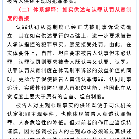
被告人供述主观的犯罪事实。
（二）体系解释：如实供述与认罪认罚从宽制
度的衔接
认罪认罚从宽制度已经正式被刑事诉讼法确
立，其在如实供述罪行的基础上，进一步要求被告
人承认指控的犯罪事实，愿意接受处罚。由此，在
实体要件上，自首、坦白要求被告人认事但未必认
罪，认罪认罚则要求被告人既认事又认罪、认罚。
认罪认罚从宽制度在体现刑事诉讼的效益价值的同
时，更蕴含了促使被告人真诚认罪悔罪、认同刑事
追诉、实质性预防犯罪人再犯的功能，
也因此在从
宽幅度上要大于原有的自首、坦白制度。
被告人对主观心理事实的供述既便于司法机关
认定犯罪主观要件，也能体现被告人真诚认罪悔
罪、人身危险性的降低。但对前者的作用应当保持
谨慎，因为强调被告人的主观心态必须通过其供述